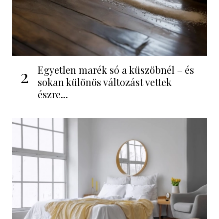
Egyetlen marék só a küszöbnél – és
2
sokan különös változást vettek
észre...