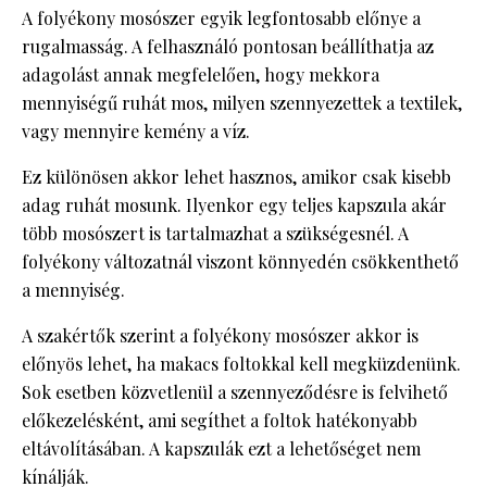
A folyékony mosószer egyik legfontosabb előnye a
rugalmasság. A felhasználó pontosan beállíthatja az
adagolást annak megfelelően, hogy mekkora
mennyiségű ruhát mos, milyen szennyezettek a textilek,
vagy mennyire kemény a víz.
Ez különösen akkor lehet hasznos, amikor csak kisebb
adag ruhát mosunk. Ilyenkor egy teljes kapszula akár
több mosószert is tartalmazhat a szükségesnél. A
folyékony változatnál viszont könnyedén csökkenthető
a mennyiség.
A szakértők szerint a folyékony mosószer akkor is
előnyös lehet, ha makacs foltokkal kell megküzdenünk.
Sok esetben közvetlenül a szennyeződésre is felvihető
előkezelésként, ami segíthet a foltok hatékonyabb
eltávolításában. A kapszulák ezt a lehetőséget nem
kínálják.