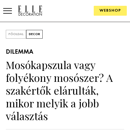
WEBSHOP
ELLE.HU
FŐOLDAL
DECOR
HÍREK
DILEMMA
TRENDEK
Mosókapszula vagy
SZOBÁK
folyékony mosószer? A
Konyha
ÖTLETEK
szakértők elárulták,
Fürdőszoba
SZÉP TEREK
mikor melyik a jobb
Nappali
Szállodák és vendégházak
WEBSHOP
választás
Hálószoba
Lakások