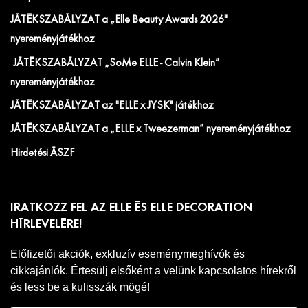
JÁTÉKSZABÁLYZAT a „Elle Beauty Awards 2026"
nyereményjátékhoz
JÁTÉKSZABÁLYZAT „SoMe ELLE - Calvin Klein”
nyereményjátékhoz
JÁTÉKSZABÁLYZAT az "ELLE x JYSK" játékhoz
JÁTÉKSZABÁLYZAT a „ELLE x Tweezerman” nyereményjátékhoz
Hirdetési ÁSZF
IRATKOZZ FEL AZ ELLE ÉS ELLE DECORATION
HÍRLEVELÉRE!
Előfizetői akciók, exkluzív eseménymeghívók és
cikkajánlók. Értesülj elsőként a velünk kapcsolatos hírekről
és less be a kulisszák mögé!