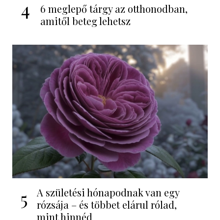
4
6 meglepő tárgy az otthonodban,
amitől beteg lehetsz
A születési hónapodnak van egy
5
rózsája – és többet elárul rólad,
mint hinnéd