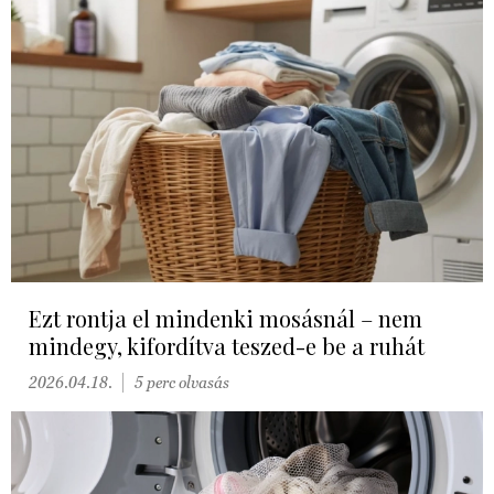
Ezt rontja el mindenki mosásnál – nem
mindegy, kifordítva teszed-e be a ruhát
2026.04.18.
5 perc olvasás