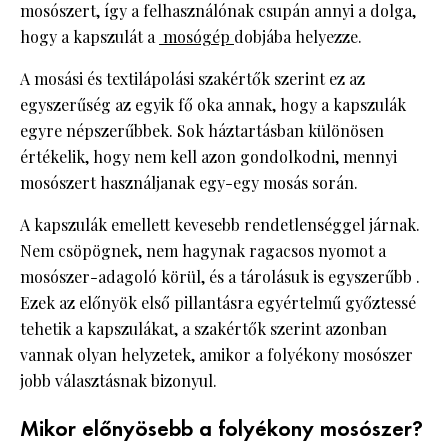
mosószert, így a felhasználónak csupán annyi a dolga,
hogy a kapszulát a
mosógép
dobjába helyezze.
A mosási és textilápolási szakértők szerint ez az
egyszerűség az egyik fő oka annak, hogy a kapszulák
egyre népszerűbbek. Sok háztartásban különösen
értékelik, hogy nem kell azon gondolkodni, mennyi
mosószert használjanak egy-egy mosás során.
A kapszulák emellett kevesebb rendetlenséggel járnak.
Nem csöpögnek, nem hagynak ragacsos nyomot a
mosószer-adagoló körül, és a tárolásuk is egyszerűbb .
Ezek az előnyök első pillantásra egyértelmű győztessé
tehetik a kapszulákat, a szakértők szerint azonban
vannak olyan helyzetek, amikor a folyékony mosószer
jobb választásnak bizonyul.
Mikor előnyösebb a folyékony mosószer?