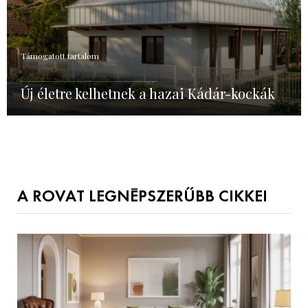
Támogatott tartalom
Új életre kelhetnek a hazai Kádár-kockák
A ROVAT LEGNÉPSZERŰBB CIKKEI