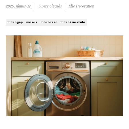
Kert és terasz
2026. június 02.
5 perc olvasás
Elle Decoration
HÍRLEVÉL
mosógép
mosás
mosószer
mosókaoszula