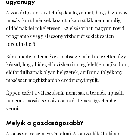
ugyanúgy
A szakértők arra is felhívják a figyelmet, hogy bizonyos
mosási körülmények között a kapszulák nem mindig
oldódnak fel tökéletesen. Ez elsősorban nagyon rövid
programok vagy alacsony vízhőmérséklet esetén
fordulhat elő.
Bár a modern termékek többsége már kifejezetten úgy
készül, hogy hidegebb vízben is megfelelően működjön,
előfordulhatnak olyan helyzetek, amikor a folyékony
mosószer megbízhatóbb eredményt nyújt.
Éppen ezért a választásnál nemcsak a termék típusát,
hanem a mosási szokásokat is érdemes figyelembe
venni.
Melyik a gazdaságosabb?
A válasz erre sem egyértelmű. A kapszulák általában