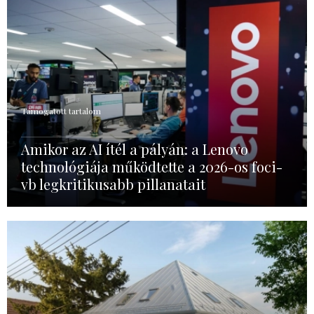
Támogatott tartalom
Amikor az AI ítél a pályán: a Lenovo
technológiája működtette a 2026-os foci-
vb legkritikusabb pillanatait