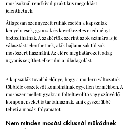
mosásoknál rendkívül praktikus megoldást
jelenthetnek.
Átlagosan szennyezett ruhák esetén a kapszulák
kényelmesek, gyorsak és következetes eredményt
biztosíthatnak. A szakértők szerint azok számára is jó
választást jelenthetnek, akik hajlamosak túl sok
mosószert használni. Az előre meghatározott adag
ugyanis segíthet elkerülni a túladagolást.
A kapszulák további előnye, hogy a modern változatok
többféle összetevőt kombinálnak egyetlen termékben. A
mosószer mellett gyakran folteltávolító vagy színvédő
komponenseket is tartalmaznak, ami egyszerűbbé
teheti a mosási folyamatot.
Nem minden mosási ciklusnál működnek