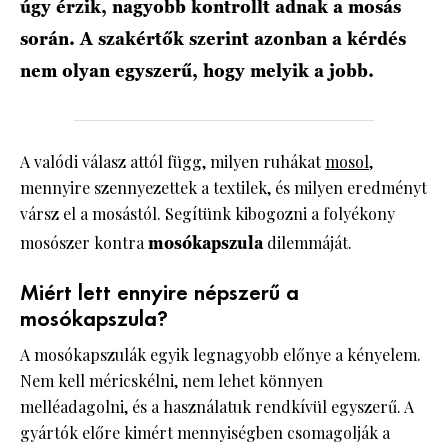
úgy érzik, nagyobb kontrollt adnak a mosás
során. A szakértők szerint azonban a kérdés
nem olyan egyszerű, hogy melyik a jobb.
A valódi válasz attól függ, milyen ruhákat
mosol
,
mennyire szennyezettek a textilek, és milyen eredményt
vársz el a mosástól. Segítünk kibogozni a folyékony
mosószer kontra
mosókapszula
dilemmáját.
Miért lett ennyire népszerű a
mosókapszula?
A mosókapszulák egyik legnagyobb előnye a kényelem.
Nem kell méricskélni, nem lehet könnyen
melléadagolni, és a használatuk rendkívül egyszerű. A
gyártók előre kimért mennyiségben csomagolják a