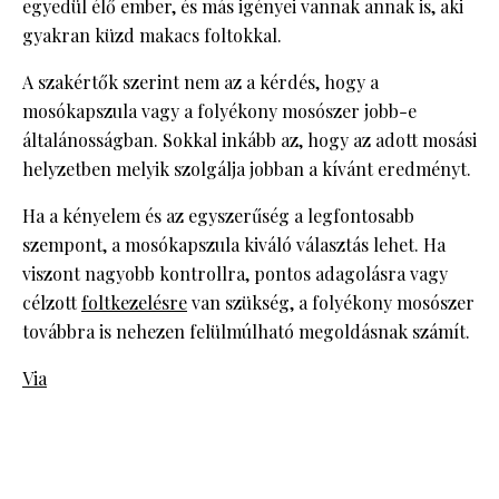
egyedül élő ember, és más igényei vannak annak is, aki
gyakran küzd makacs foltokkal.
A szakértők szerint nem az a kérdés, hogy a
mosókapszula vagy a folyékony mosószer jobb-e
általánosságban. Sokkal inkább az, hogy az adott mosási
helyzetben melyik szolgálja jobban a kívánt eredményt.
Ha a kényelem és az egyszerűség a legfontosabb
szempont, a mosókapszula kiváló választás lehet. Ha
viszont nagyobb kontrollra, pontos adagolásra vagy
célzott
foltkezelésre
van szükség, a folyékony mosószer
továbbra is nehezen felülmúlható megoldásnak számít.
Via