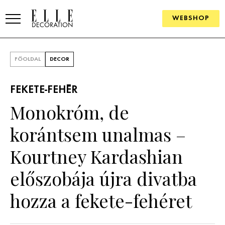
WEBSHOP
ELLE.HU
FŐOLDAL
DECOR
HÍREK
FEKETE-FEHÉR
TRENDEK
Monokróm, de
SZOBÁK
korántsem unalmas –
Konyha
ÖTLETEK
Kourtney Kardashian
Fürdőszoba
SZÉP TEREK
előszobája újra divatba
Nappali
Szállodák és vendégházak
WEBSHOP
hozza a fekete-fehéret
Hálószoba
Lakások