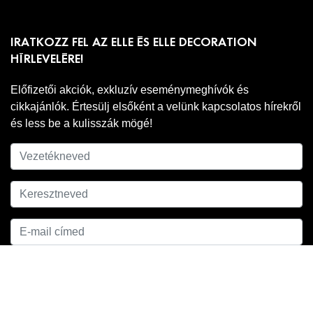
IRATKOZZ FEL AZ ELLE ÉS ELLE DECORATION
HÍRLEVELÉRE!
Előfizetői akciók, exkluzív eseménymeghívók és
cikkajánlók. Értesülj elsőként a velünk kapcsolatos hírekről
és less be a kulisszák mögé!
Adatkezelési
A hírlevél feliratkozáshoz ell kell fogadnod az
tájékoztatónkat
.