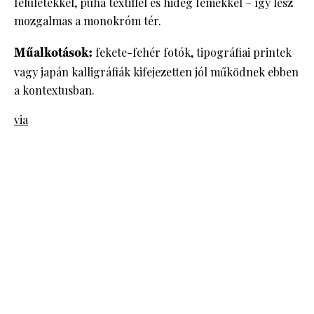
felületekkel, puha textillel és hideg fémekkel – így lesz
mozgalmas a monokróm tér.
Műalkotások:
fekete-fehér fotók, tipográfiai printek
vagy japán kalligráfiák kifejezetten jól működnek ebben
a kontextusban.
via