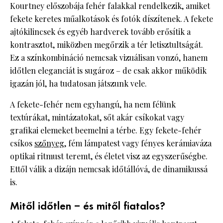
Kourtney előszobája fehér falakkal rendelkezik, amiket
fekete keretes műalkotások és fotók díszítenek. A fekete
ajtókilincsek és egyéb hardverek tovább erősítik a
kontrasztot, miközben megőrzik a tér letisztultságát.
Ez a színkombináció nemcsak vizuálisan vonzó, hanem
időtlen eleganciát is sugároz – de csak akkor működik
igazán jól, ha tudatosan játszunk vele.
A fekete-fehér nem egyhangú, ha nem félünk
textúrákat, mintázatokat, sőt akár csíkokat vagy
grafikai elemeket beemelni a térbe. Egy fekete-fehér
csíkos
szőnyeg
, fém lámpatest vagy fényes kerámiaváza
optikai ritmust teremt, és életet visz az egyszerűségbe.
Ettől válik a dizájn nemcsak időtállóvá, de dinamikussá
is.
Mitől időtlen – és mitől fiatalos?