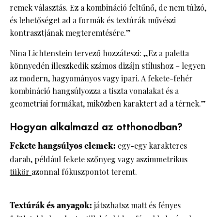
remek választás. Ez a kombináció feltűnő, de nem túlzó,
és lehetőséget ad a formák és textúrák művészi
kontrasztjának megteremtésére.”
Nina Lichtenstein tervező hozzáteszi: „Ez a paletta
könnyedén illeszkedik számos dizájn stílushoz – legyen
az modern, hagyományos vagy ipari. A fekete-fehér
kombináció hangsúlyozza a tiszta vonalakat és a
geometriai formákat, miközben karaktert ad a térnek.”
Hogyan alkalmazd az otthonodban?
Fekete hangsúlyos elemek:
egy-egy karakteres
darab, például fekete szőnyeg vagy aszimmetrikus
tükör
azonnal fókuszpontot teremt.
Textúrák és anyagok:
játszhatsz matt és fényes