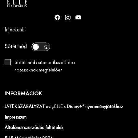
Írj nekünk!
Sötét mód
Sötét mód automatikus állítása
napszaknak megfelelően
INFORMÁCIÓK
JÁTÉKSZABÁLYZAT az „ELLE x Disney+” nyereményjátékhoz
Impresszum
Általános szerződési feltételek