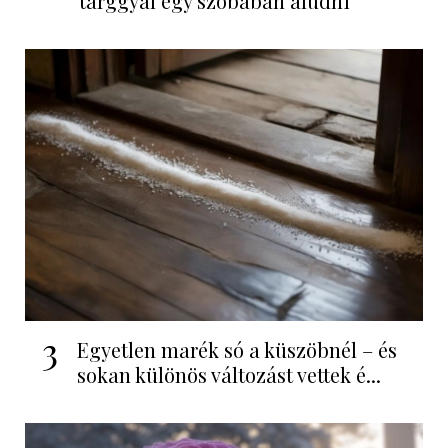
tárggyal egy szobában aludni
3
Egyetlen marék só a küszöbnél – és
sokan különös változást vettek é...