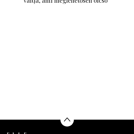
váltja, ami meglehetősen olcsó