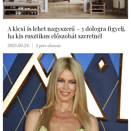
A kicsi is lehet nagyszerű – 3 dologra figyelj,
ha kis rusztikus előszobát szeretnél
2025.04.24.
3 perc olvasás