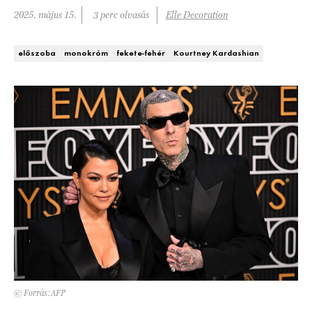
Kert és terasz
2025. május 15.
3 perc olvasás
Elle Decoration
HÍRLEVÉL
előszoba
monokróm
fekete-fehér
Kourtney Kardashian
© Forrás:AFP