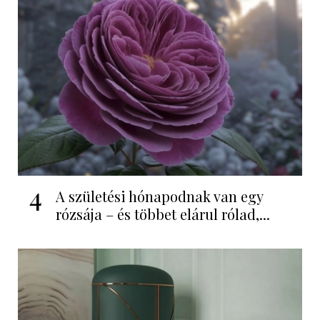
4
A születési hónapodnak van egy
rózsája – és többet elárul rólad,...