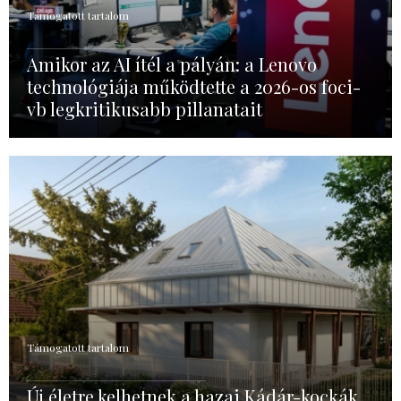
Támogatott tartalom
Amikor az AI ítél a pályán: a Lenovo
technológiája működtette a 2026-os foci-
vb legkritikusabb pillanatait
Támogatott tartalom
Új életre kelhetnek a hazai Kádár-kockák