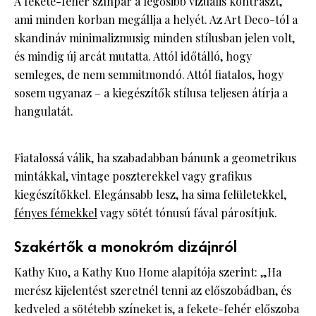
A fekete-fehér színpár a legősibb vizuális kontraszt,
ami minden korban megállja a helyét. Az Art Deco-tól a
skandináv minimalizmusig minden stílusban jelen volt,
és mindig új arcát mutatta. Attól időtálló, hogy
semleges, de nem semmitmondó. Attól fiatalos, hogy
sosem ugyanaz – a kiegészítők stílusa teljesen átírja a
hangulatát.
Fiatalossá válik, ha szabadabban bánunk a geometrikus
mintákkal, vintage poszterekkel vagy grafikus
kiegészítőkkel. Elegánsabb lesz, ha sima felületekkel,
fényes fémekkel
vagy sötét tónusú fával párosítjuk.
Szakértők a monokróm dizájnról
Kathy Kuo, a Kathy Kuo Home alapítója szerint: „Ha
merész kijelentést szeretnél tenni az előszobádban, és
kedveled a sötétebb színeket is, a fekete-fehér előszoba