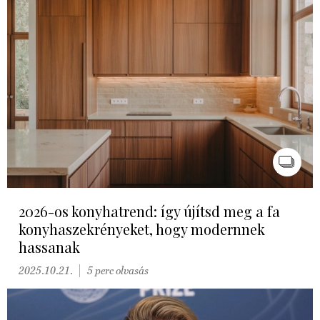
2026-os konyhatrend: így újítsd meg a fa
konyhaszekrényeket, hogy modernnek
hassanak
2025.10.21.
5 perc olvasás