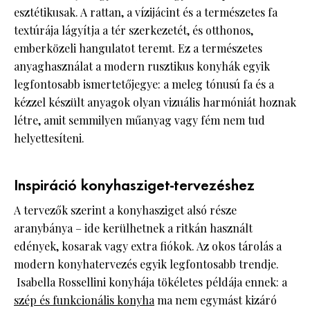
esztétikusak. A rattan, a vízijácint és a természetes fa
textúrája lágyítja a tér szerkezetét, és otthonos,
emberközeli hangulatot teremt. Ez a természetes
anyaghasználat a modern rusztikus konyhák egyik
legfontosabb ismertetőjegye: a meleg tónusú fa és a
kézzel készült anyagok olyan vizuális harmóniát hoznak
létre, amit semmilyen műanyag vagy fém nem tud
helyettesíteni.
Inspiráció konyhasziget-tervezéshez
A tervezők szerint a konyhasziget alsó része
aranybánya – ide kerülhetnek a ritkán használt
edények, kosarak vagy extra fiókok. Az okos tárolás a
modern konyhatervezés egyik legfontosabb trendje.
Isabella Rossellini konyhája tökéletes példája ennek: a
szép és funkcionális konyha
ma nem egymást kizáró