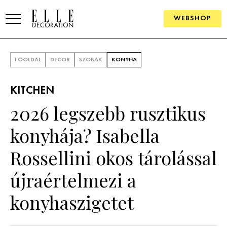
WEBSHOP
ELLE.HU
FŐOLDAL
DECOR
SZOBÁK
KONYHA
HÍREK
KITCHEN
TRENDEK
2026 legszebb rusztikus
SZOBÁK
konyhája? Isabella
Konyha
ÖTLETEK
Rossellini okos tárolással
Fürdőszoba
SZÉP TEREK
újraértelmezi a
Nappali
Szállodák és vendégházak
WEBSHOP
konyhaszigetet
Hálószoba
Lakások