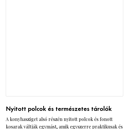
Nyitott polcok és természetes tárolók
A konyhasziget alsó részén nyitott polcok és fonott
kosarak váltják egymást, amik egyszerre praktikusak és