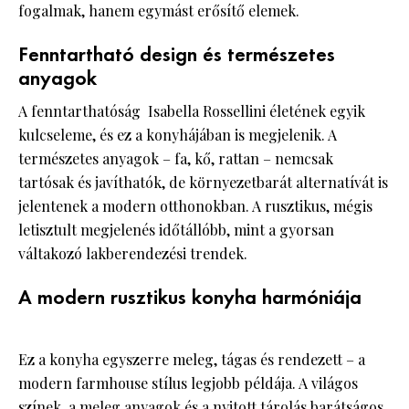
fogalmak, hanem egymást erősítő elemek.
Fenntartható design és természetes
anyagok
A fenntarthatóság Isabella Rossellini életének egyik
kulcseleme, és ez a konyhájában is megjelenik. A
természetes anyagok – fa, kő, rattan – nemcsak
tartósak és javíthatók, de környezetbarát alternatívát is
jelentenek a modern otthonokban. A rusztikus, mégis
letisztult megjelenés időtállóbb, mint a gyorsan
váltakozó lakberendezési trendek.
A modern rusztikus konyha harmóniája
Ez a konyha egyszerre meleg, tágas és rendezett – a
modern farmhouse stílus legjobb példája. A világos
színek, a meleg anyagok és a nyitott tárolás barátságos,