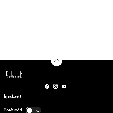
Írj nekünk!
Sötét mód