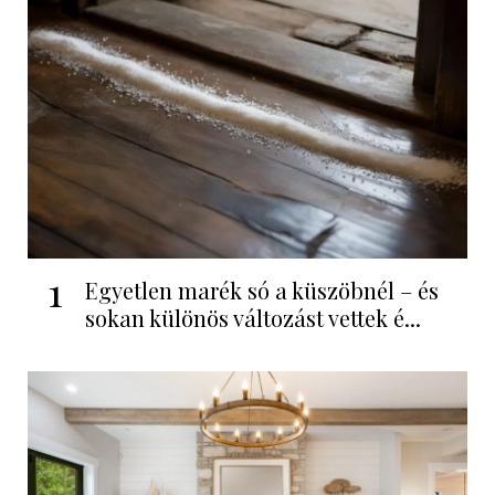
1
Egyetlen marék só a küszöbnél – és
sokan különös változást vettek é...