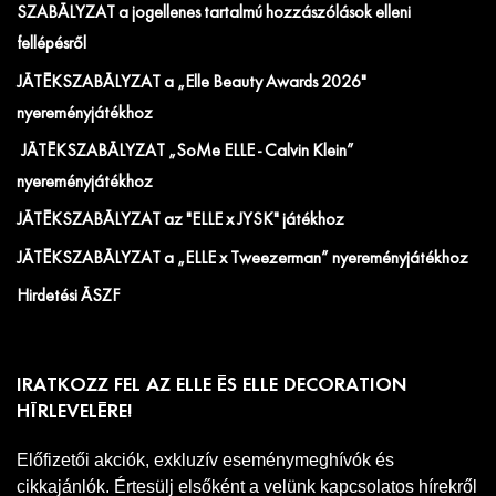
SZABÁLYZAT a jogellenes tartalmú hozzászólások elleni
fellépésről
JÁTÉKSZABÁLYZAT a „Elle Beauty Awards 2026"
nyereményjátékhoz
JÁTÉKSZABÁLYZAT „SoMe ELLE - Calvin Klein”
nyereményjátékhoz
JÁTÉKSZABÁLYZAT az "ELLE x JYSK" játékhoz
JÁTÉKSZABÁLYZAT a „ELLE x Tweezerman” nyereményjátékhoz
Hirdetési ÁSZF
IRATKOZZ FEL AZ ELLE ÉS ELLE DECORATION
HÍRLEVELÉRE!
Előfizetői akciók, exkluzív eseménymeghívók és
cikkajánlók. Értesülj elsőként a velünk kapcsolatos hírekről