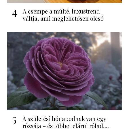
4
A csempe a múlté, luxustrend
váltja, ami meglehetősen olcsó
5
A születési hónapodnak van egy
rózsája – és többet elárul rólad,...