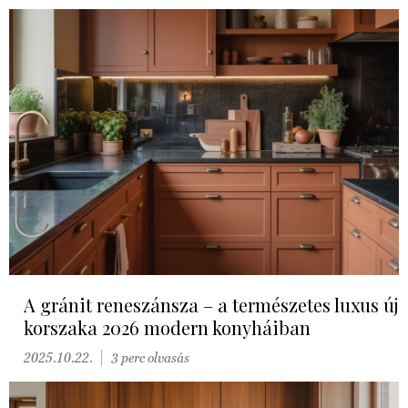
A gránit reneszánsza – a természetes luxus új
korszaka 2026 modern konyháiban
2025.10.22.
3 perc olvasás