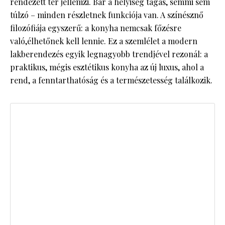
rendezett tér jellemzi. Bár a helyiség tágas, semmi sem
túlzó – minden részletnek funkciója van. A színésznő
filozófiája egyszerű: a konyha nemcsak főzésre
való,élhetőnek kell lennie. Ez a szemlélet a modern
lakberendezés egyik legnagyobb trendjével rezonál: a
praktikus, mégis esztétikus konyha az új luxus, ahol a
rend, a fenntarthatóság és a természetesség találkozik.