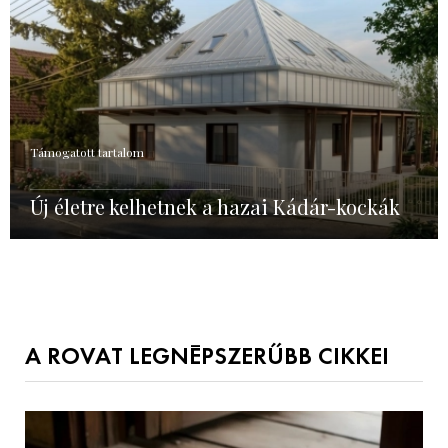
Támogatott tartalom
Új életre kelhetnek a hazai Kádár-kockák
A ROVAT LEGNÉPSZERŰBB CIKKEI