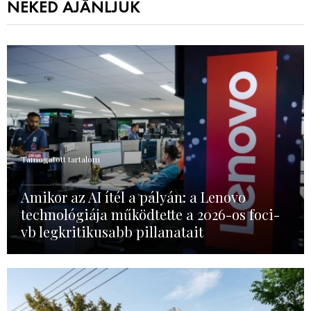
NEKED AJÁNLJUK
Támogatott tartalom
Amikor az AI ítél a pályán: a Lenovo
technológiája működtette a 2026-os foci-
vb legkritikusabb pillanatait