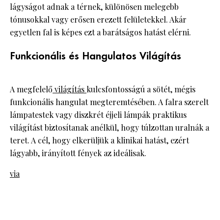
lágyságot adnak a térnek, különösen melegebb
tónusokkal vagy erősen erezett felületekkel. Akár
egyetlen fal is képes ezt a barátságos hatást elérni.
Funkcionális és Hangulatos Világítás
A megfelelő
világítás
kulcsfontosságú a sötét, mégis
funkcionális hangulat megteremtésében. A falra szerelt
lámpatestek vagy diszkrét éjjeli lámpák praktikus
világítást biztosítanak anélkül, hogy túlzottan uralnák a
teret. A cél, hogy elkerüljük a klinikai hatást, ezért
lágyabb, irányított fények az ideálisak.
via