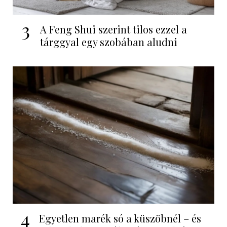
3
A Feng Shui szerint tilos ezzel a
tárggyal egy szobában aludni
4
Egyetlen marék só a küszöbnél – és