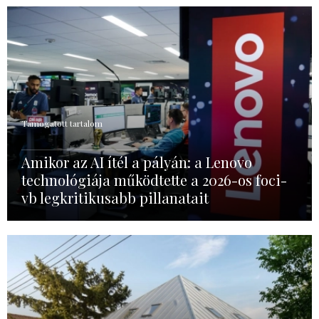
Támogatott tartalom
Amikor az AI ítél a pályán: a Lenovo
technológiája működtette a 2026-os foci-
vb legkritikusabb pillanatait