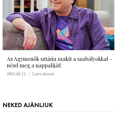
Az Agymenők sztárja szakít a szabályokkal –
nézd meg a nappaliját!
2025.02.11.
2 perc olvasás
NEKED AJÁNLJUK