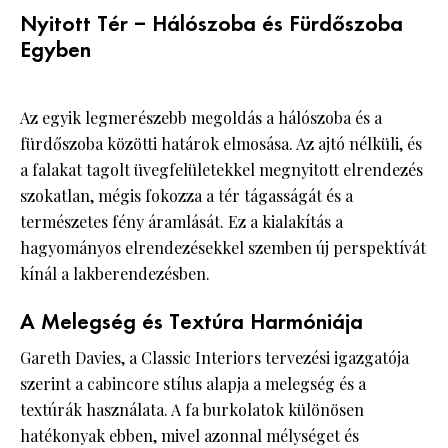
Nyitott Tér – Hálószoba és Fürdőszoba
Egyben
Az egyik legmerészebb megoldás a hálószoba és a
fürdőszoba közötti határok elmosása. Az ajtó nélküli, és
a falakat tagolt üvegfelületekkel megnyitott elrendezés
szokatlan, mégis fokozza a tér tágasságát és a
természetes fény áramlását. Ez a kialakítás a
hagyományos elrendezésekkel szemben új perspektívát
kínál a lakberendezésben.
A Melegség és Textúra Harmóniája
Gareth Davies, a Classic Interiors tervezési igazgatója
szerint a cabincore stílus alapja a melegség és a
textúrák használata. A fa burkolatok különösen
hatékonyak ebben, mivel azonnal mélységet és