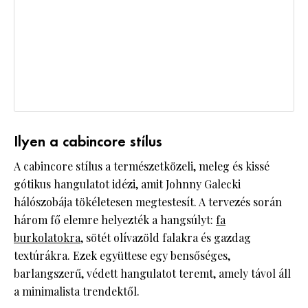
Ilyen a cabincore stílus
A cabincore stílus a természetközeli, meleg és kissé
gótikus hangulatot idézi, amit Johnny Galecki
hálószobája tökéletesen megtestesít. A tervezés során
három fő elemre helyezték a hangsúlyt:
fa
burkolatokra
, sötét olívazöld falakra és gazdag
textúrákra. Ezek együttese egy bensőséges,
barlangszerű, védett hangulatot teremt, amely távol áll
a minimalista trendektől.