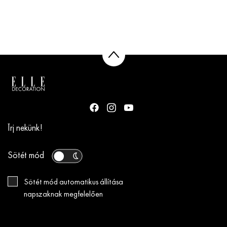
Írj nekünk!
Sötét mód
Sötét mód automatikus állítása
napszaknak megfelelően