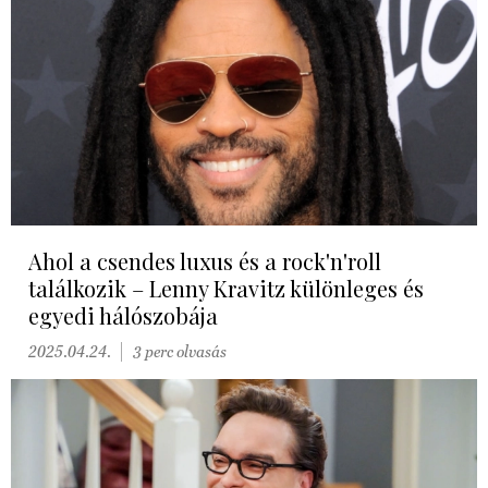
Ahol a csendes luxus és a rock'n'roll
találkozik – Lenny Kravitz különleges és
egyedi hálószobája
2025.04.24.
3 perc olvasás