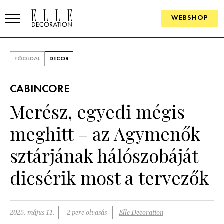
WEBSHOP
ELLE.HU
FŐOLDAL
DECOR
HÍREK
CABINCORE
TRENDEK
Merész, egyedi mégis
SZOBÁK
meghitt – az Agymenők
Konyha
ÖTLETEK
sztárjának hálószobáját
Fürdőszoba
SZÉP TEREK
dicsérik most a tervezők
Nappali
Szállodák és vendégházak
WEBSHOP
Hálószoba
Lakások
2025. május 11.
2 perc olvasás
Elle Decoration