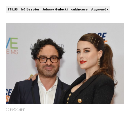
Kert és terasz
HÍRLEVÉL
STÍLUS
hálószoba
Johnny Galecki
cabincore
Agymenők
© Fotó: AFP