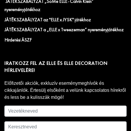
JÁTÉKSZABÁLYZAT „SoMe ELLE - Calvin Klein”
nyereményjátékhoz
JÁTÉKSZABÁLYZAT az "ELLE x JYSK" játékhoz
JÁTÉKSZABÁLYZAT a „ELLE x Tweezerman” nyereményjátékhoz
Hirdetési ÁSZF
IRATKOZZ FEL AZ ELLE ÉS ELLE DECORATION
HÍRLEVELÉRE!
Előfizetői akciók, exkluzív eseménymeghívók és
cikkajánlók. Értesülj elsőként a velünk kapcsolatos hírekről
és less be a kulisszák mögé!