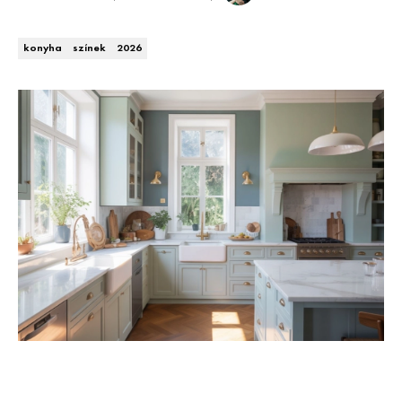
Kert és terasz
HÍRLEVÉL
konyha
színek
2026