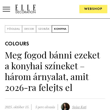
WEBSHOP
ELLE.HU
FŐOLDAL
DECOR
SZOBÁK
KONYHA
HÍREK
COLOURS
TRENDEK
Meg fogod bánni ezeket
SZOBÁK
a konyhai színeket –
Konyha
ÖTLETEK
három árnyalat, amit
Fürdőszoba
SZÉP TEREK
2026-ra felejts el
Nappali
Szállodák és vendégházak
WEBSHOP
Hálószoba
Lakások
2025. október 15.
5 perc olvasás
Szász Kati