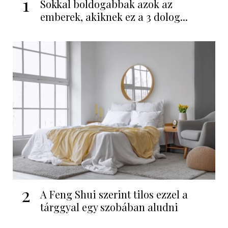
1
Sokkal boldogabbak azok az
emberek, akiknek ez a 3 dolog...
2
A Feng Shui szerint tilos ezzel a
tárggyal egy szobában aludni