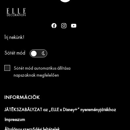
Írj nekünk!
Sötét mód
Sötét mód automatikus állítása
napszaknak megfelelően
INFORMÁCIÓK
JÁTÉKSZABÁLYZAT az „ELLE x Disney+” nyereményjátékhoz
Impresszum
Általános szerződési feltételek