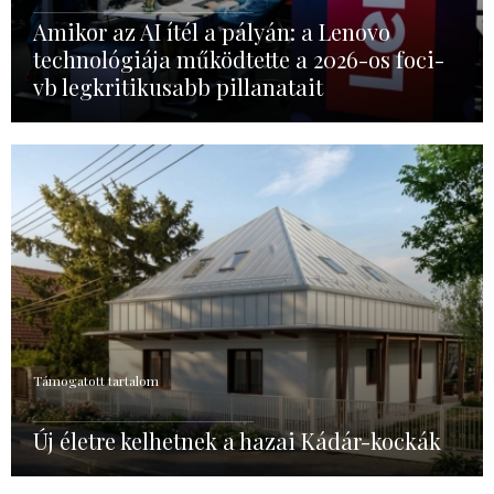
Amikor az AI ítél a pályán: a Lenovo
technológiája működtette a 2026-os foci-
vb legkritikusabb pillanatait
Támogatott tartalom
Új életre kelhetnek a hazai Kádár-kockák