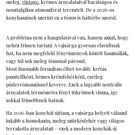
meleg,
vintage
, krémes árnyalataival barátságos és
nosztalgikus atmoszférát teremtett. De a 2026-os
konyhaszínek szerint ez a tónus is háttérbe szorul.
A probléma nem a hangulatával van, hanem azzal, hogy
nehéz frissen tartani. A vajsárga gyorsan elavultnak
hat, ha nem megfelelő fényviszonyok között használják,
vagy túl sok meleg tónussal párosul.
Most finomabb formában élhet tovább: krétás
pasztellként, bézses krémfehérként, esetleg
púderrózsaszínnel keverve. Ezek a lágyabb neutrális
árnyalatok természetes fényt tükröznek vissza, így
sokkal frissebbnek hatnak.
Ha 2026-ban konyhát újítasz, a vajsárga helyett válaszd
inkább a homokszín, meleg szürkésfehér vagy világos
terrakotta árnyalatait – ezek a modern konyhák új