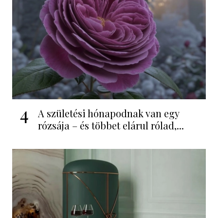
4
A születési hónapodnak van egy
rózsája – és többet elárul rólad,...