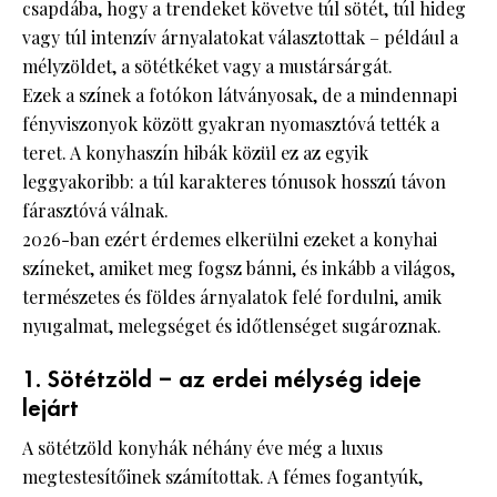
csapdába, hogy a trendeket követve túl sötét, túl hideg
vagy túl intenzív árnyalatokat választottak – például a
mélyzöldet, a sötétkéket vagy a mustársárgát.
Ezek a színek a fotókon látványosak, de a mindennapi
fényviszonyok között gyakran nyomasztóvá tették a
teret. A konyhaszín hibák közül ez az egyik
leggyakoribb: a túl karakteres tónusok hosszú távon
fárasztóvá válnak.
2026-ban ezért érdemes elkerülni ezeket a konyhai
színeket, amiket meg fogsz bánni, és inkább a világos,
természetes és földes árnyalatok felé fordulni, amik
nyugalmat, melegséget és időtlenséget sugároznak.
1. Sötétzöld – az erdei mélység ideje
lejárt
A sötétzöld konyhák néhány éve még a luxus
megtestesítőinek számítottak. A fémes fogantyúk,