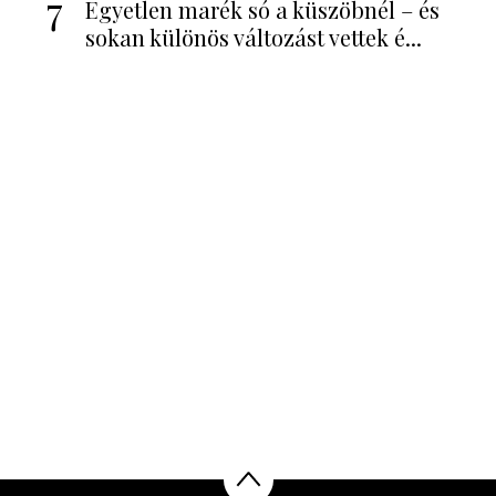
7
Egyetlen marék só a küszöbnél – és
sokan különös változást vettek é...