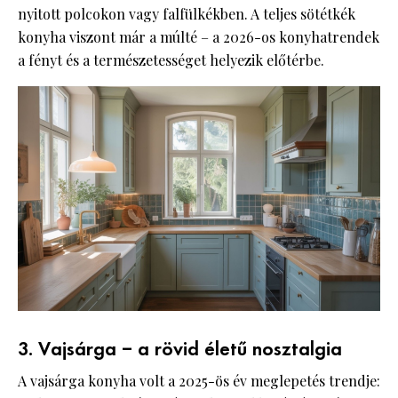
nyitott polcokon vagy falfülkékben. A teljes sötétkék
konyha viszont már a múlté – a 2026-os konyhatrendek
a fényt és a természetességet helyezik előtérbe.
3. Vajsárga – a rövid életű nosztalgia
A vajsárga konyha volt a 2025-ös év meglepetés trendje: