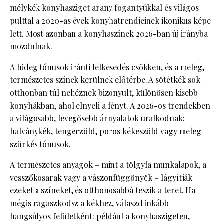
mélykék konyhasziget arany fogantyúkkal és világos
pulttal a 2020-as évek konyhatrendjeinek ikonikus képe
lett. Most azonban a konyhaszínek 2026-ban új irányba
mozdulnak.
A hideg tónusok iránti lelkesedés csökken, és a meleg,
természetes színek kerülnek előtérbe. A sötétkék sok
otthonban túl nehéznek bizonyult, különösen kisebb
konyhákban, ahol elnyeli a fényt. A 2026-os trendekben
a világosabb, levegősebb árnyalatok uralkodnak:
halványkék, tengerzöld, poros kékeszöld vagy meleg
szürkés tónusok.
A természetes anyagok – mint a tölgyfa munkalapok, a
vesszőkosarak vagy a vászonfüggönyök – lágyítják
ezeket a színeket, és otthonosabbá teszik a teret. Ha
mégis ragaszkodsz a kékhez, válaszd inkább
hangsúlyos felületként: például a konyhaszigeten,