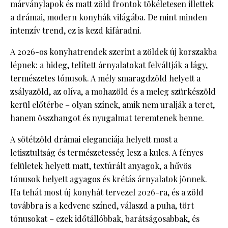
márványlapok és matt zöld frontok tökéletesen illettek
a drámai, modern konyhák világába. De mint minden
intenzív trend, ez is kezd kifáradni.
A 2026-os konyhatrendek szerint a zöldek új korszakba
lépnek: a hideg, telített árnyalatokat felváltják a lágy,
természetes tónusok. A mély smaragdzöld helyett a
zsályazöld, az olíva, a mohazöld és a meleg szürkészöld
kerül előtérbe – olyan színek, amik nem uralják a teret,
hanem összhangot és nyugalmat teremtenek benne.
A sötétzöld drámai eleganciája helyett most a
letisztultság és természetesség lesz a kulcs. A fényes
felületek helyett matt, textúrált anyagok, a hűvös
tónusok helyett agyagos és krétás árnyalatok jönnek.
Ha tehát most új konyhát tervezel 2026-ra, és a zöld
továbbra is a kedvenc színed, válaszd a puha, tört
tónusokat – ezek időtállóbbak, barátságosabbak, és