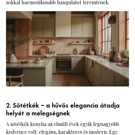
sokkal harmonikusabb hangulatot teremtenek.
2. Sötétkék – a hűvös elegancia átadja
helyét a melegségnek
A sötétkék konyha az elmúlt évek egyik legnagyobb
kedvence volt: elegáns, karakteres és modern. Egy