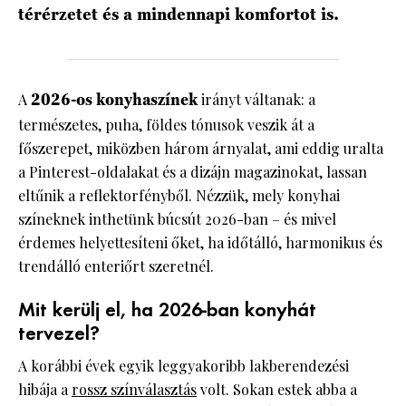
térérzetet és a mindennapi komfortot is.
A
2026-os konyhaszínek
irányt váltanak: a
természetes, puha, földes tónusok veszik át a
főszerepet, miközben három árnyalat, ami eddig uralta
a Pinterest-oldalakat és a dizájn magazinokat, lassan
eltűnik a reflektorfényből. Nézzük, mely konyhai
színeknek inthetünk búcsút 2026-ban – és mivel
érdemes helyettesíteni őket, ha időtálló, harmonikus és
trendálló enteriőrt szeretnél.
Mit kerülj el, ha 2026-ban konyhát
tervezel?
A korábbi évek egyik leggyakoribb lakberendezési
hibája a
rossz színválasztás
volt. Sokan estek abba a