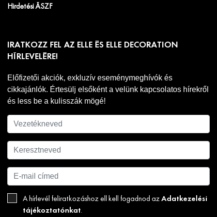
Hirdetési ÁSZF
IRATKOZZ FEL AZ ELLE ÉS ELLE DECORATION
HÍRLEVELÉRE!
Előfizetői akciók, exkluzív eseménymeghívók és
cikkajánlók. Értesülj elsőként a velünk kapcsolatos hírekről
és less be a kulisszák mögé!
Adatkezelési
A hírlevél feliratkozáshoz ell kell fogadnod az
tájékoztatónkat
.