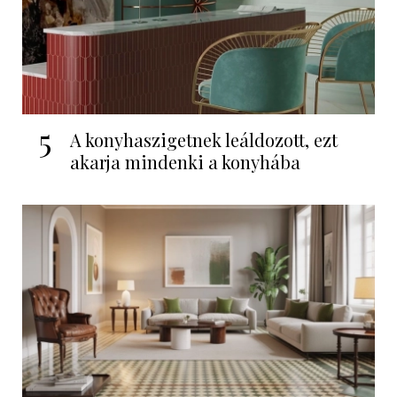
5
A konyhaszigetnek leáldozott, ezt
akarja mindenki a konyhába