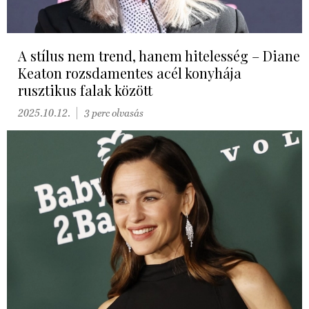
A stílus nem trend, hanem hitelesség – Diane
Keaton rozsdamentes acél konyhája
rusztikus falak között
2025.10.12.
3 perc olvasás