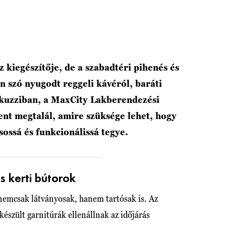
 kiegészítője, de a szabadtéri pihenés és
n szó nyugodt reggeli kávéról, baráti
 jakuzziban, a MaxCity Lakberendezési
nt megtalál, amire szüksége lehet, hogy
sossá és funkcionálissá tegye.
s kerti bútorok
nemcsak látványosak, hanem tartósak is. Az
észült garnitúrák ellenállnak az időjárás