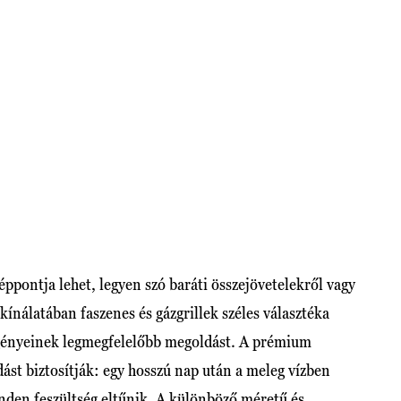
zéppontja lehet, legyen szó baráti összejövetelekről vagy
kínálatában faszenes és gázgrillek széles választéka
 igényeinek legmegfelelőbb megoldást. A prémium
st biztosítják: egy hosszú nap után a meleg vízben
minden feszültség eltűnik. A különböző méretű és