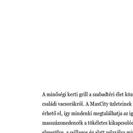
A minőségi kerti grill a szabadtéri élet kö
családi vacsorákról. A MaxCity üzleteinek 
érhető el, így mindenki megtalálhatja az
masszázsmedencék a tökéletes kikapcsolódá
elmerülve, a csillagos ég alatt relaxálva 