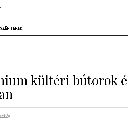
SZÉP TEREK
Szállodák és
vendégházak
Lakások
ium kültéri bútorok é
ban
ztőség