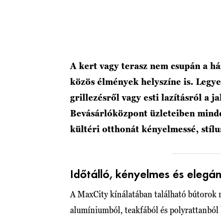
A kert vagy terasz nem csupán a ház
közös élmények helyszíne is. Legye
grillezésről vagy esti lazításról a
Bevásárlóközpont üzleteiben minde
kültéri otthonát kényelmessé, stílu
Időtálló, kényelmes és elegán
A MaxCity kínálatában található bútorok 
alumíniumból, teakfából és polyrattanból k