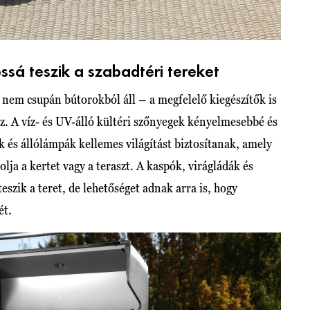
ssá teszik a szabadtéri tereket
nem csupán bútorokból áll – a megfelelő kiegészítők is
. A víz- és UV-álló kültéri szőnyegek kényelmesebbé és
ek és állólámpák kellemes világítást biztosítanak, amely
lja a kertet vagy a teraszt. A kaspók, virágládák és
szik a teret, de lehetőséget adnak arra is, hogy
ét.