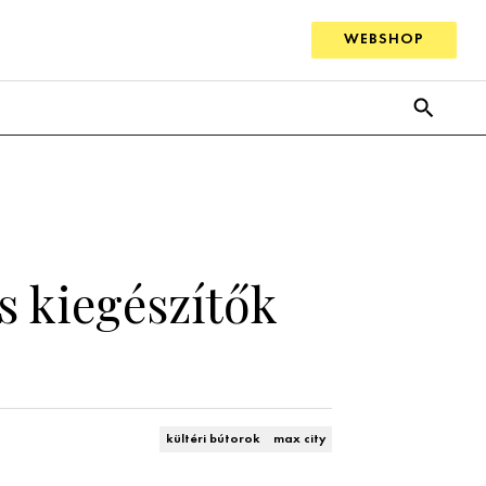
WEBSHOP
s kiegészítők
kültéri bútorok
max city