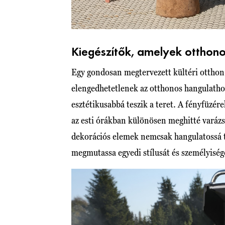
Kiegészítők, amelyek otthono
Egy gondosan megtervezett kültéri otthon 
elengedhetetlenek az otthonos hangulathoz
esztétikusabbá teszik a teret. A fényfüzér
az esti órákban különösen meghitté varázso
dekorációs elemek nemcsak hangulatossá te
megmutassa egyedi stílusát és személyiség