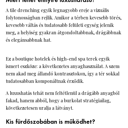
Miért lehet ennyire luxushatású?
A tile drenching egyik legnagyobb ereje a vizuális
folytonosságban rejlik. Amikor a térben kevesebb törés,
kevesebb váltás és tudatosabb felületi egység jelenik
meg, a helyiség gyakran átgondoltabbnak, drágábbnak
és elegánsabbnak hat.
Ez a boutique hotelek és high-end spa terek egyik
ismert eszköze: a következetes anyaghasználat. A szem
nem akad meg állandó kontrasztokon, így a tér sokkal
tudatosabban komponáltnak érződik.
A luxushatás tehát nem feltétlenül a drágább anyagból
fakad, hanem abból, hogy a burkolat stratégiailag,
következetesen uralja a látványt.
Kis fürdőszobában is működhet?