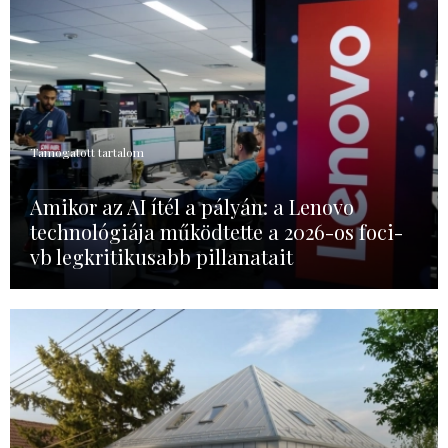
Támogatott tartalom
Amikor az AI ítél a pályán: a Lenovo
technológiája működtette a 2026-os foci-
vb legkritikusabb pillanatait