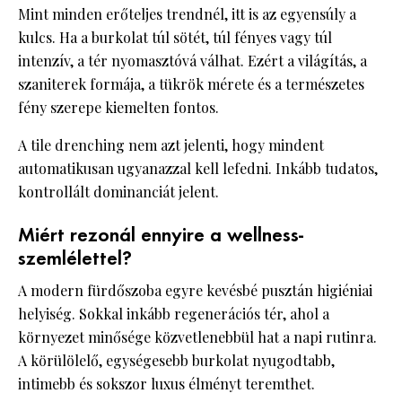
Mint minden erőteljes trendnél, itt is az egyensúly a
kulcs. Ha a burkolat túl sötét, túl fényes vagy túl
intenzív, a tér nyomasztóvá válhat. Ezért a világítás, a
szaniterek formája, a tükrök mérete és a természetes
fény szerepe kiemelten fontos.
A tile drenching nem azt jelenti, hogy mindent
automatikusan ugyanazzal kell lefedni. Inkább tudatos,
kontrollált dominanciát jelent.
Miért rezonál ennyire a wellness-
szemlélettel?
A modern fürdőszoba egyre kevésbé pusztán higiéniai
helyiség. Sokkal inkább regenerációs tér, ahol a
környezet minősége közvetlenebbül hat a napi rutinra.
A körülölelő, egységesebb burkolat nyugodtabb,
intimebb és sokszor luxus élményt teremthet.