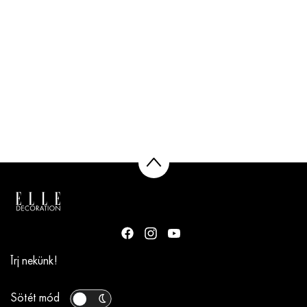
Írj nekünk!
Sötét mód