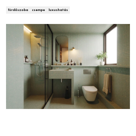
Kert és terasz
HÍRLEVÉL
fürdőszoba
csempe
luxushatás