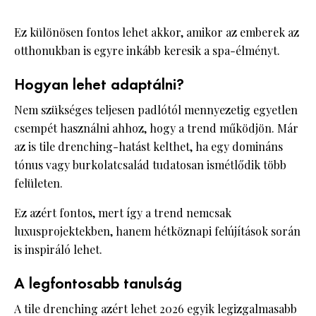
Ez különösen fontos lehet akkor, amikor az emberek az
otthonukban is egyre inkább keresik a spa-élményt.
Hogyan lehet adaptálni?
Nem szükséges teljesen padlótól mennyezetig egyetlen
csempét használni ahhoz, hogy a trend működjön. Már
az is tile drenching-hatást kelthet, ha egy domináns
tónus vagy burkolatcsalád tudatosan ismétlődik több
felületen.
Ez azért fontos, mert így a trend nemcsak
luxusprojektekben, hanem hétköznapi felújítások során
is inspiráló lehet.
A legfontosabb tanulság
A tile drenching azért lehet 2026 egyik legizgalmasabb