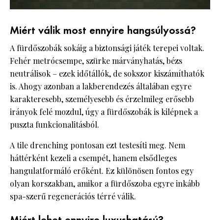
Miért válik most ennyire hangsúlyossá?
A fürdőszobák sokáig a biztonsági játék terepei voltak.
Fehér metrócsempe, szürke márványhatás, bézs
neutrálisok – ezek időtállók, de sokszor kiszámíthatók
is. Ahogy azonban a lakberendezés általában egyre
karakteresebb, személyesebb és érzelmileg erősebb
irányok felé mozdul, úgy a fürdőszobák is kilépnek a
puszta funkcionalitásból.
A tile drenching pontosan ezt testesíti meg. Nem
háttérként kezeli a csempét, hanem elsődleges
hangulatformáló erőként. Ez különösen fontos egy
olyan korszakban, amikor a fürdőszoba egyre inkább
spa-szerű regenerációs térré válik.