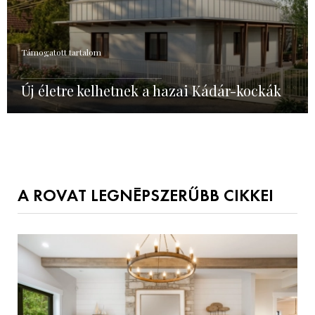
Támogatott tartalom
Új életre kelhetnek a hazai Kádár-kockák
A ROVAT LEGNÉPSZERŰBB CIKKEI