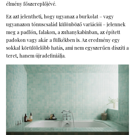
élmény főszereplőjévé.
Ez azt jelentheti, hogy ugyanaz a burkolat – vagy
ugyanazon tónuscsalád különböző variációi – jelennek
meg a padlón, falakon, a zuhanykabinban, az épített
padokon vagy akár a fülkékben is. Az eredmény egy
sokkal körülölelőbb hatás, ami nem egyszerűen díszíti a
teret, hanem újradefiniálja.