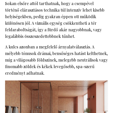
Sokan elsőre attól tarthatnak, hogy a csempével
történő elárasztásos technika túl intenzív lehet kisebb
helyiségekben, pedig gyakran éppen ott működik
különösen jól. A vizuális egység csökkentheti a tér
feldaraboltságát, így a fürdő akár nagyobbnak, vagy
legalábbis összeszedettebbnek tűnhet.
A kulcs azonban a megfelelő árnyalatválasztás. A
mélyebb tónusok drámai, bensőséges hatást kelthetnek,
míg a világosabb földszínek, melegebb neutrálisok vagy
finomabb zöldek és kékek levegősebb, spa-szerű
eredményt adhatnak.