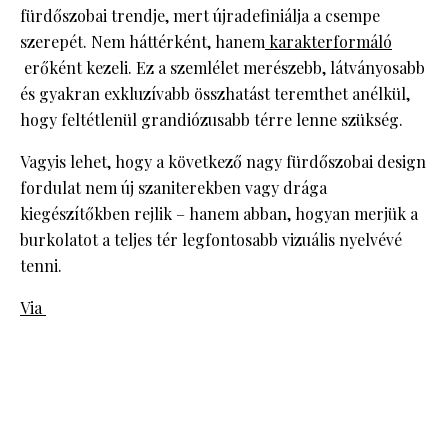
fürdőszobai trendje, mert újradefiniálja a csempe
szerepét. Nem háttérként, hanem
karakterformáló
erőként kezeli. Ez a szemlélet merészebb, látványosabb
és gyakran exkluzívabb összhatást teremthet anélkül,
hogy feltétlenül grandiózusabb térre lenne szükség.
Vagyis lehet, hogy a következő nagy fürdőszobai design
fordulat nem új szaniterekben vagy drága
kiegészítőkben rejlik – hanem abban, hogyan merjük a
burkolatot a teljes tér legfontosabb vizuális nyelvévé
tenni.
Via