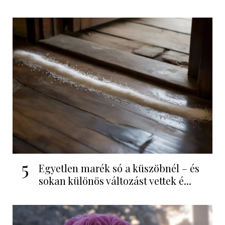
5
Egyetlen marék só a küszöbnél – és
sokan különös változást vettek é...