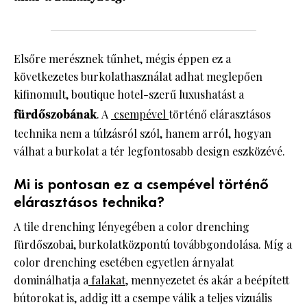
Elsőre merésznek tűnhet, mégis éppen ez a
következetes burkolathasználat adhat meglepően
kifinomult, boutique hotel-szerű luxushatást a
fürdőszobának
. A
csempével
történő elárasztásos
technika nem a túlzásról szól, hanem arról, hogyan
válhat a burkolat a tér legfontosabb design eszközévé.
Mi is pontosan ez a csempével történő
elárasztásos technika?
A tile drenching lényegében a color drenching
fürdőszobai, burkolatközpontú továbbgondolása. Míg a
color drenching esetében egyetlen árnyalat
dominálhatja a
falakat
, mennyezetet és akár a beépített
bútorokat is, addig itt a csempe válik a teljes vizuális