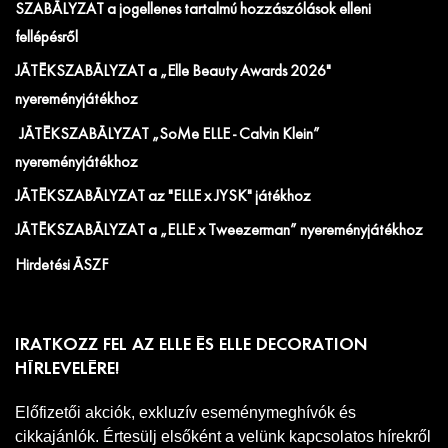
SZABÁLYZAT a jogellenes tartalmú hozzászólások elleni
fellépésről
JÁTÉKSZABÁLYZAT a „Elle Beauty Awards 2026"
nyereményjátékhoz
JÁTÉKSZABÁLYZAT „SoMe ELLE - Calvin Klein”
nyereményjátékhoz
JÁTÉKSZABÁLYZAT az "ELLE x JYSK" játékhoz
JÁTÉKSZABÁLYZAT a „ELLE x Tweezerman” nyereményjátékhoz
Hirdetési ÁSZF
IRATKOZZ FEL AZ ELLE ÉS ELLE DECORATION
HÍRLEVELÉRE!
Előfizetői akciók, exkluzív eseménymeghívók és
cikkajánlók. Értesülj elsőként a velünk kapcsolatos hírekről