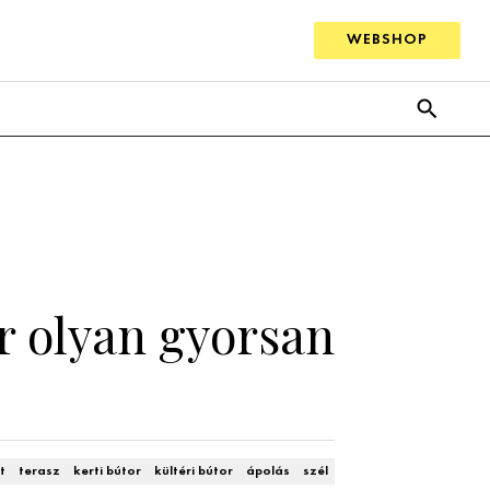
WEBSHOP
er olyan gyorsan
t
terasz
kerti bútor
kültéri bútor
ápolás
szél