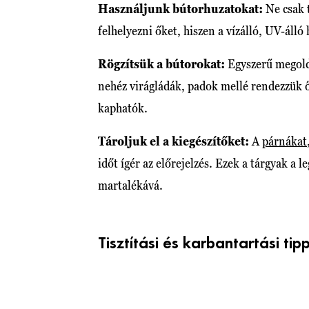
Használjunk bútorhuzatokat:
Ne csak 
felhelyezni őket, hiszen a vízálló, UV-áll
Rögzítsük a bútorokat:
Egyszerű megold
nehéz virágládák, padok mellé rendezzük ő
kaphatók.
Tároljuk el a kiegészítőket:
A
párnákat
időt ígér az előrejelzés. Ezek a tárgyak a
martalékává.
Tisztítási és karbantartási tip