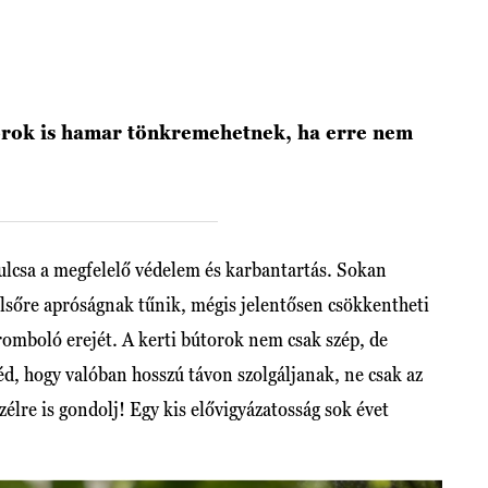
útorok is hamar tönkremehetnek, ha erre nem
lcsa a megfelelő védelem és karbantartás. Sokan
lsőre apróságnak tűnik, mégis jelentősen csökkentheti
 romboló erejét. A kerti bútorok nem csak szép, de
éd, hogy valóban hosszú távon szolgáljanak, ne csak az
zélre is gondolj! Egy kis elővigyázatosság sok évet