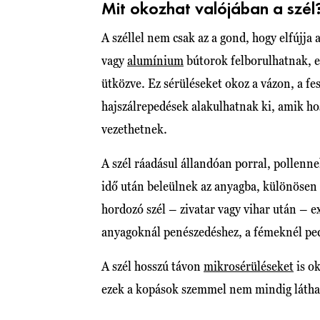
Mit okozhat valójában a szél
A széllel nem csak az a gond, hogy elfújj
vagy
alumínium
bútorok felborulhatnak, 
ütközve. Ez sérüléseket okoz a vázon, a fe
hajszálrepedések alakulhatnak ki, amik h
vezethetnek.
A szél ráadásul állandóan porral, pollenne
idő után beleülnek az anyagba, különösen 
hordozó szél – zivatar vagy vihar után – e
anyagoknál penészedéshez, a fémeknél ped
A szél hosszú távon
mikrosérüléseket
is ok
ezek a kopások szemmel nem mindig látható