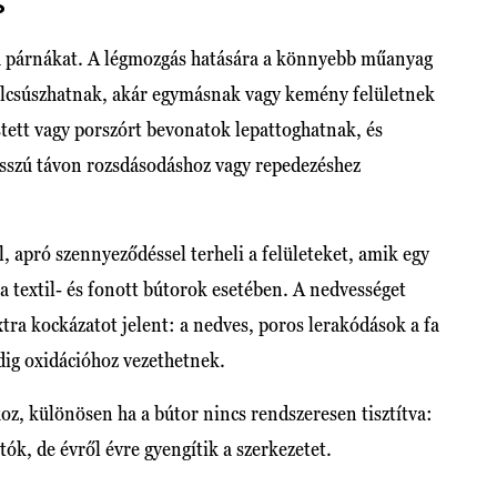
?
a a párnákat. A légmozgás hatására a könnyebb műanyag
elcsúszhatnak, akár egymásnak vagy kemény felületnek
stett vagy porszórt bevonatok lepattoghatnak, és
osszú távon rozsdásodáshoz vagy repedezéshez
l, apró szennyeződéssel terheli a felületeket, amik egy
a textil- és fonott bútorok esetében. A nedvességet
xtra kockázatot jelent: a nedves, poros lerakódások a fa
ig oxidációhoz vezethetnek.
oz, különösen ha a bútor nincs rendszeresen tisztítva:
k, de évről évre gyengítik a szerkezetet.