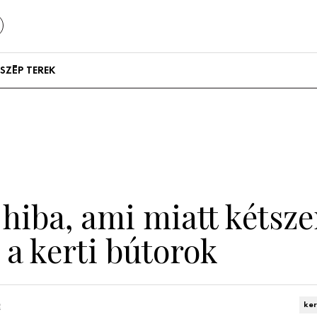
SZÉP TEREK
Szállodák és
vendégházak
Lakások
hiba, ami miatt kétsz
a kerti bútorok
n
ker