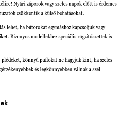
télire! Nyári záporok vagy szeles napok előtt is érdemes
ó huzatok csökkentik a külső behatásokat.
ás lehet, ha bútorokat egymáshoz kapcsoljuk vagy
ket. Bizonyos modellekhez speciális rögzítőszettek is
, plédeket, könnyű puffokat ne hagyjuk kint, ha szeles
 legérzékenyebbek és legkönnyebben válnak a szél
pek