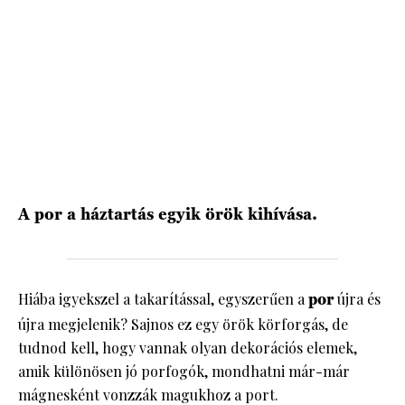
A por a háztartás egyik örök kihívása.
Hiába igyekszel a takarítással, egyszerűen a
por
újra és
újra megjelenik? Sajnos ez egy örök körforgás, de
tudnod kell, hogy vannak olyan dekorációs elemek,
amik különösen jó porfogók, mondhatni már-már
mágnesként vonzzák magukhoz a port.