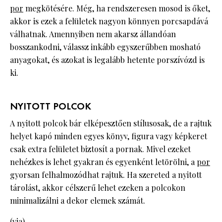
por
megkötésére. Még, ha rendszeresen mosod is őket,
akkor is ezek a felületek nagyon könnyen porcsapdává
válhatnak. Amennyiben nem akarsz állandóan
bosszankodni, válassz inkább egyszerűbben mosható
anyagokat, és azokat is legalább hetente porszívózd is
ki.
NYITOTT POLCOK
A nyitott polcok bár elképesztően stílusosak, de a rajtuk
helyet kapó minden egyes könyv, figura vagy képkeret
csak extra felületet biztosít a pornak. Mivel ezeket
nehézkes is lehet gyakran és egyenként letörölni, a
por
gyorsan felhalmozódhat rajtuk. Ha szereted a nyitott
tárolást, akkor célszerű lehet ezeken a polcokon
minimalizálni a dekor elemek számát.
(
via
)