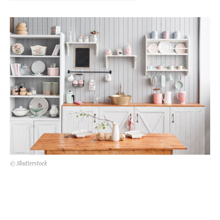
Kert és terasz
HÍRLEVÉL
© Shutterstock