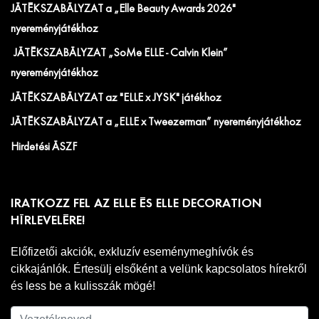
JÁTÉKSZABÁLYZAT a „Elle Beauty Awards 2026"
nyereményjátékhoz
JÁTÉKSZABÁLYZAT „SoMe ELLE - Calvin Klein”
nyereményjátékhoz
JÁTÉKSZABÁLYZAT az "ELLE x JYSK" játékhoz
JÁTÉKSZABÁLYZAT a „ELLE x Tweezerman” nyereményjátékhoz
Hirdetési ÁSZF
IRATKOZZ FEL AZ ELLE ÉS ELLE DECORATION
HÍRLEVELÉRE!
Előfizetői akciók, exkluzív eseménymeghívók és
cikkajánlók. Értesülj elsőként a velünk kapcsolatos hírekről
és less be a kulisszák mögé!