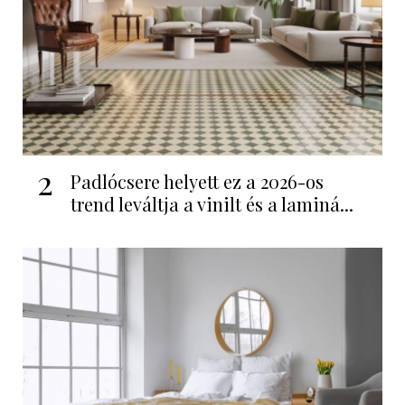
2
Padlócsere helyett ez a 2026-os
trend leváltja a vinilt és a laminá...