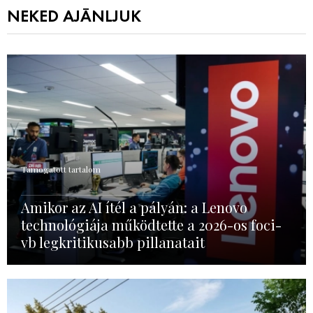
NEKED AJÁNLJUK
Támogatott tartalom
Amikor az AI ítél a pályán: a Lenovo
technológiája működtette a 2026-os foci-
vb legkritikusabb pillanatait