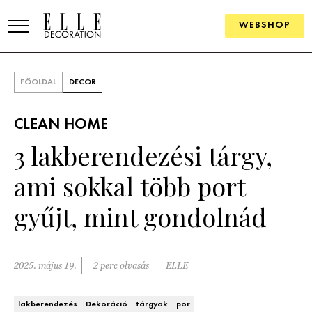
WEBSHOP
ELLE.HU
FŐOLDAL
DECOR
HÍREK
CLEAN HOME
TRENDEK
3 lakberendezési tárgy,
SZOBÁK
ami sokkal több port
Konyha
ÖTLETEK
gyűjt, mint gondolnád
Fürdőszoba
SZÉP TEREK
Nappali
Szállodák és vendégházak
2025. május 19.
2 perc olvasás
ELLE
WEBSHOP
Hálószoba
Lakások
lakberendezés
Dekoráció
tárgyak
por