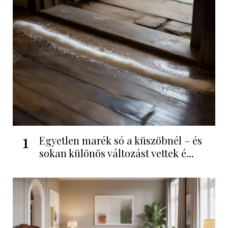
1
Egyetlen marék só a küszöbnél – és
sokan különös változást vettek é...