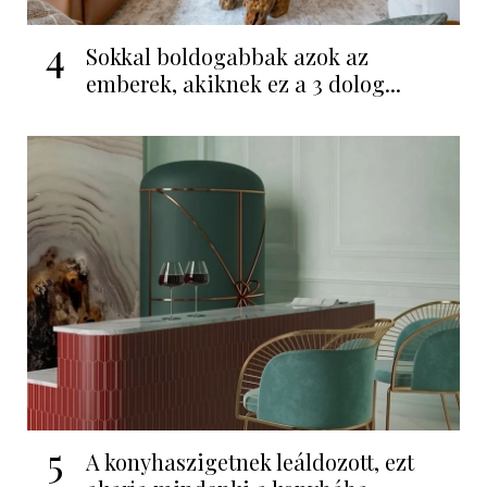
4
Sokkal boldogabbak azok az
emberek, akiknek ez a 3 dolog...
5
A konyhaszigetnek leáldozott, ezt