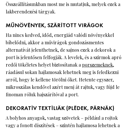
Összeállításunkban most me is mutatjuk, melyek ezek a
lakberendezési tárgyak.
MŰNÖVÉNYEK, SZÁRÍTOTT VIRÁGOK
Ha nincs kedved, időd, energiád valódi növényekkel
bíbelődni, akkor a művirágok gondozásmentes
alternatívát jelenthetnek, de sajnos ezek a dekorok a
port is jelentősen felfogják. A levelek, és a szirmok apró
redői tökéletes helyet biztosítanak a
porszemeknek
,
ráadásul sokan hajlamosak lehetnek meg is feledkezni
arról, hogy le kellene törölni őket. Hetente egyszer,
mikroszálas kendővel azért menj át rajtuk, vagy fújd le
finoman róluk hajszárítóval a port.
DEKORATÍV TEXTÍLIÁK (PLÉDEK, PÁRNÁK)
A bolyhos anyagok, vastag szövetek – például a rojtok
vagy a fonott díszítések – szintén hajlamosa lehetnek a