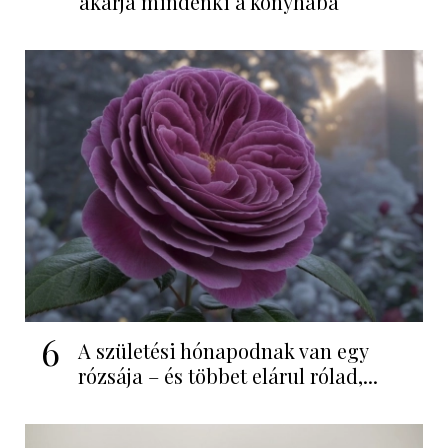
akarja mindenki a konyhába
6
A születési hónapodnak van egy
rózsája – és többet elárul rólad,...