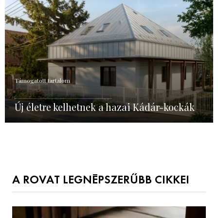
Támogatott tartalom
Új életre kelhetnek a hazai Kádár-kockák
A ROVAT LEGNÉPSZERŰBB CIKKEI