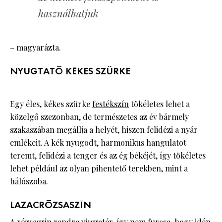
használhatjuk
– magyarázta.
NYUGTATÓ KÉKES SZÜRKE
Egy éles, kékes szürke
festékszín
tökéletes lehet a
közelgő szezonban, de természetes az év bármely
szakaszában megállja a helyét, hiszen felidézi a nyár
emlékeit. A kék nyugodt, harmonikus hangulatot
teremt, felidézi a tenger és az ég békéjét, így tökéletes
lehet például az olyan pihentető terekben, mint a
hálószoba.
LAZACRÓZSASZÍN
A
rózsaszín
rendre visszatér, így nem furcsa, hogy idén