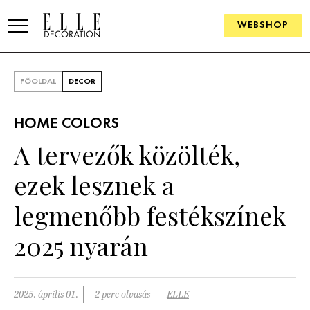
WEBSHOP
ELLE.HU
FŐOLDAL
DECOR
HÍREK
HOME COLORS
TRENDEK
A tervezők közölték,
SZOBÁK
ezek lesznek a
Konyha
ÖTLETEK
legmenőbb festékszínek
Fürdőszoba
SZÉP TEREK
2025 nyarán
Nappali
Szállodák és vendégházak
WEBSHOP
Hálószoba
Lakások
2025. április 01.
2 perc olvasás
ELLE