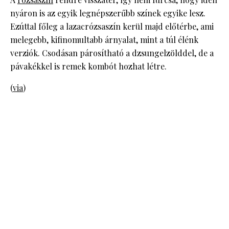
nyáron is az egyik legnépszerűbb színek egyike lesz.
Ezúttal főleg a lazacrózsaszín kerül majd előtérbe, ami
melegebb, kifinomultabb árnyalat, mint a túl élénk
verziók. Csodásan párosítható a dzsungelzölddel, de a
pávakékkel is remek kombót hozhat létre.
(
via
)