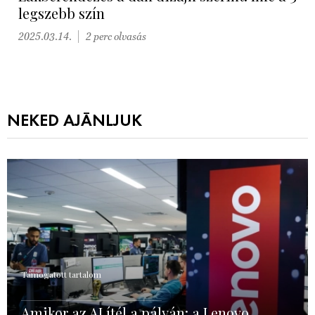
legszebb szín
2025.03.14.
2 perc olvasás
NEKED AJÁNLJUK
Támogatott tartalom
Amikor az AI ítél a pályán: a Lenovo