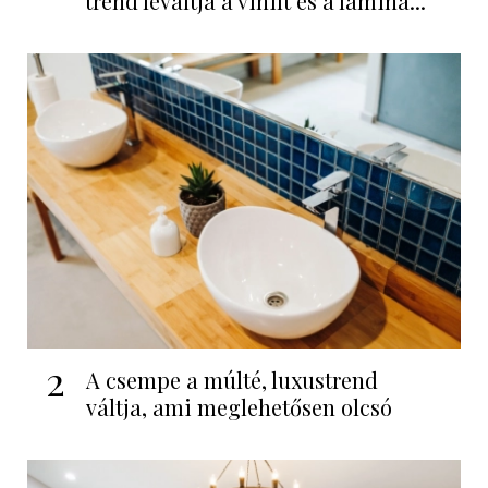
trend leváltja a vinilt és a laminá...
2
A csempe a múlté, luxustrend
váltja, ami meglehetősen olcsó