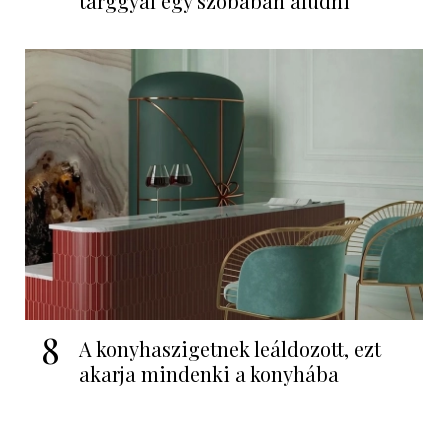
tárggyal egy szobában aludni
8
A konyhaszigetnek leáldozott, ezt
akarja mindenki a konyhába