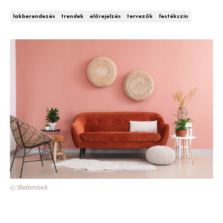
Kert és terasz
HÍRLEVÉL
lakberendezés
trendek
előrejelzés
tervezők
festékszín
© Shutterstock