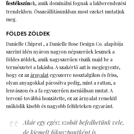
festékszín
ek, amik dominálni fognak a lakberendezési
trendekben. Összeállításunkban most ezeket mutatjuk
meg.
FÖLDES ZÖLDEK
Danielle Chiprut , a Danielle Rose Design Co. alapítója
szerint idén nyáron nagyon népszerűek lesznek a
földes zöldek, amik nagyszerűen viszik majd be a
természetet a lakásba. A szakértő azt is megjegyezte,
hogy ez az
árnyalat
egyszerre nosztalgikus és friss,
olyan anyagokkal párosítva pedig, mint a rattan, a
lenvászon és a fa egyszerűen zseniálisan mutat. A
tervező továbbá hozzátette, ez az árnyalat remekül
működik kisebb és nagyobb felületeken egyaránt.
Akár egy egész szobát befedhetünk vele,
de kiemelt fókuszpontként is