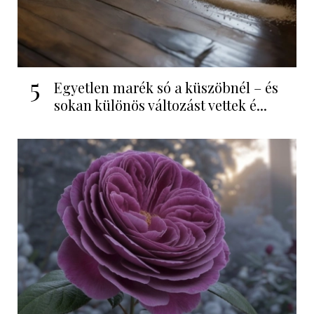
5
Egyetlen marék só a küszöbnél – és
sokan különös változást vettek é...