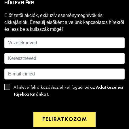
HÍRLEVELÉRE!
Előfizetői akciók, exkluzív eseménymeghívók és
cikkajánlók. Értesülj elsőként a velünk kapcsolatos hírekről
és less be a kulisszák mögé!
Adatkezelési
A hírlevél feliratkozáshoz ell kell fogadnod az
tájékoztatónkat
.
FELIRATKOZOM