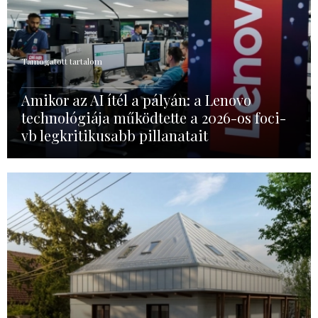
Támogatott tartalom
Amikor az AI ítél a pályán: a Lenovo
technológiája működtette a 2026-os foci-
vb legkritikusabb pillanatait