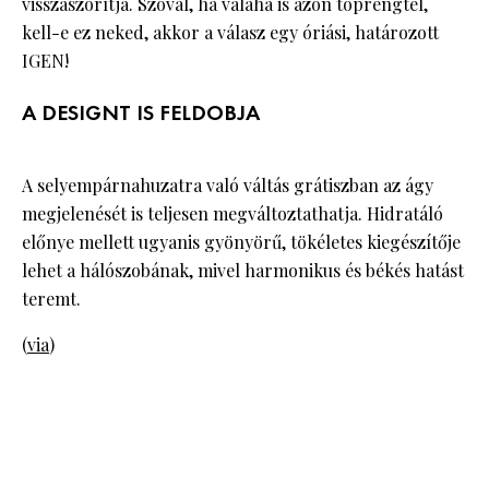
visszaszorítja. Szóval, ha valaha is azon töprengtél,
kell-e ez neked, akkor a válasz egy óriási, határozott
IGEN!
A DESIGNT IS FELDOBJA
A selyempárnahuzatra való váltás grátiszban az ágy
megjelenését is teljesen megváltoztathatja. Hidratáló
előnye mellett ugyanis gyönyörű, tökéletes kiegészítője
lehet a hálószobának, mivel harmonikus és békés hatást
teremt.
(
via
)