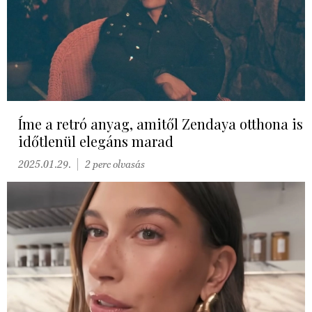
Íme a retró anyag, amitől Zendaya otthona is
időtlenül elegáns marad
2025.01.29.
2 perc olvasás