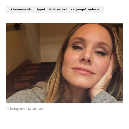
Kert és terasz
HÍRLEVÉL
lakberendezés
tippek
kristen bell
selyempárnahuzat
© Instagram / Kristen Bell