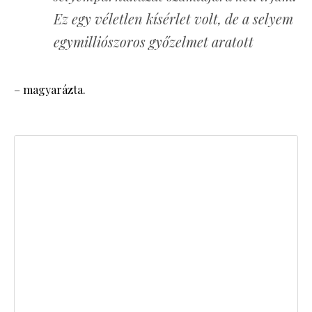
Ez egy véletlen kísérlet volt, de a selyem
egymilliószoros győzelmet aratott
– magyarázta.