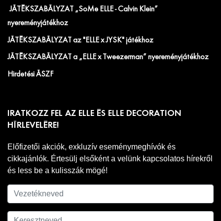
JÁTÉKSZABÁLYZAT „SoMe ELLE - Calvin Klein”
nyereményjátékhoz
JÁTÉKSZABÁLYZAT az "ELLE x JYSK" játékhoz
JÁTÉKSZABÁLYZAT a „ELLE x Tweezerman” nyereményjátékhoz
Hirdetési ÁSZF
IRATKOZZ FEL AZ ELLE ÉS ELLE DECORATION
HÍRLEVELÉRE!
Előfizetői akciók, exkluzív eseménymeghívók és
cikkajánlók. Értesülj elsőként a velünk kapcsolatos hírekről
és less be a kulisszák mögé!