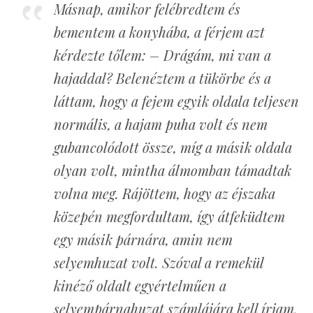
Másnap, amikor felébredtem és
bementem a konyhába, a férjem azt
kérdezte tőlem: – Drágám, mi van a
hajaddal? Belenéztem a tükörbe és a
láttam, hogy a fejem egyik oldala teljesen
normális, a hajam puha volt és nem
gubancolódott össze, míg a másik oldala
olyan volt, mintha álmomban támadtak
volna meg. Rájöttem, hogy az éjszaka
közepén megfordultam, így átfeküdtem
egy másik párnára, amin nem
selyemhuzat volt. Szóval a remekül
kinéző oldalt egyértelműen a
selyempárnahuzat számlájára kell írjam.