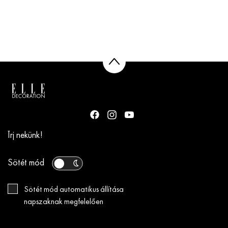
Írj nekünk!
Sötét mód
Sötét mód automatikus állítása
napszaknak megfelelően