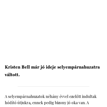
Kristen Bell már jó ideje selyempárnahuzatra
váltott.
A selyempárnahuzatok néhány évvel ezelőtt indultak
hódító útjukra, ennek pedig bizony jó oka van. A