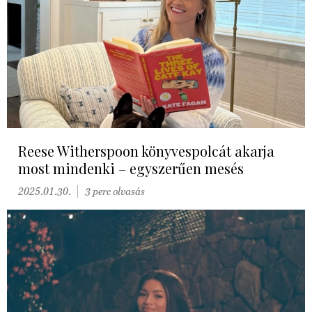
Reese Witherspoon könyvespolcát akarja
most mindenki – egyszerűen mesés
2025.01.30.
3 perc olvasás