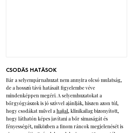
CSODÁS HATÁSOK
Bár a selyempárnahuzat nem annyira olcsó mulatság,
de a hosszú távú hatásait figyelembe véve
mindenképpen megéri. A selyemhuzatokat a
bőrgyógyászok is jó szívvel ajánlják, hiszen azon túl,
hogy csodákat művel a
hajjal
, klinikailag bizonyított,
hogy láthatón képes javítani a bőr simaságát és
fényességét, miközben a finom ráncok megjelenését is