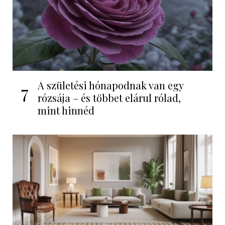
A születési hónapodnak van egy
7
rózsája – és többet elárul rólad,
mint hinnéd