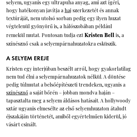
selyem, ugyanis egy ultrapuha anyag, ami azt ígéri,
hogy hatékonyan javítja a
haj
szerkezetét és annak
textúráját, nem utolsó sorban pedig egy ilyen huzat
végtelenül gyönyörű is, a hálószobában például
remekül mutat. Pontosan tudja ezt
Kristen Bell
is, a
színésznő csak a selyempárnahuzatokra esküszik.
A SELYEM EREJE
Kristen egy interjúban beszélt arról, hogy gyakorlatilag
nem tud élni a selyempárnahuzatok nélkül. A döntése
pedig túlmutat a belsőépítészeti trendeken, ugyanis a
színésznő
a saját bőrén – jobban mondva haján –
tapasztalta meg a selyem áldásos hatásait. A hollywoody
sztár ugyanis elmesélte az első selyemhuzaton átaludt
éjszakáján történetét, amiből egyértelműen kiderül, jó
vásárt csinált.