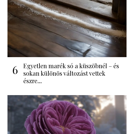
Egyetlen marék só a küszöbnél – és
6
sokan különös változást vettek
észre...