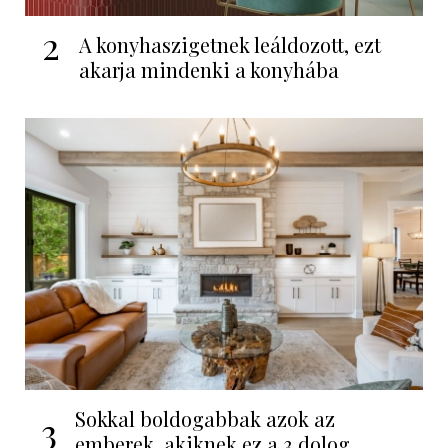
2
A konyhaszigetnek leáldozott, ezt
akarja mindenki a konyhába
Sokkal boldogabbak azok az
3
emberek, akiknek ez a 3 dolog