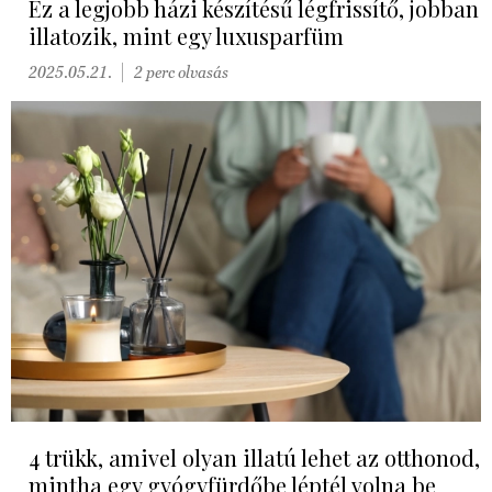
Ez a legjobb házi készítésű légfrissítő, jobban
illatozik, mint egy luxusparfüm
2025.05.21.
2 perc olvasás
4 trükk, amivel olyan illatú lehet az otthonod,
mintha egy gyógyfürdőbe léptél volna be