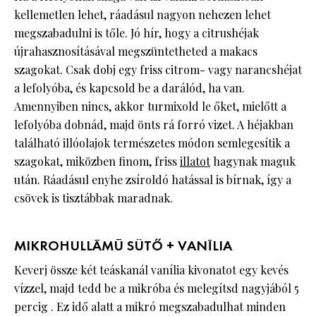
kellemetlen lehet, ráadásul nagyon nehezen lehet
megszabadulni is tőle. Jó hír, hogy a citrushéjak
újrahasznosításával megszüntetheted a makacs
szagokat. Csak dobj egy friss citrom- vagy narancshéjat
a lefolyóba, és kapcsold be a darálód, ha van.
Amennyiben nincs, akkor turmixold le őket, mielőtt a
lefolyóba dobnád, majd önts rá forró vizet. A héjakban
található illóolajok természetes módon semlegesítik a
szagokat, miközben finom, friss
illatot
hagynak maguk
után. Ráadásul enyhe zsíroldó hatással is bírnak, így a
csövek is tisztábbak maradnak.
MIKROHULLÁMÚ SÜTŐ + VANÍLIA
Keverj össze két teáskanál vanília kivonatot egy kevés
vízzel, majd tedd be a mikróba és melegítsd nagyjából 5
percig . Ez idő alatt a mikró megszabadulhat minden