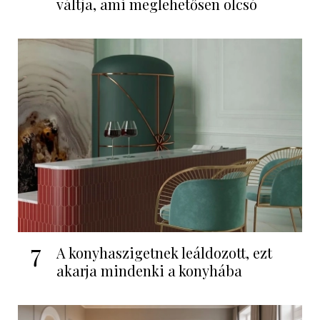
váltja, ami meglehetősen olcsó
7
A konyhaszigetnek leáldozott, ezt
akarja mindenki a konyhába