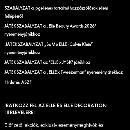
SZABÁLYZAT a jogellenes tartalmú hozzászólások elleni
fellépésről
JÁTÉKSZABÁLYZAT a „Elle Beauty Awards 2026"
nyereményjátékhoz
JÁTÉKSZABÁLYZAT „SoMe ELLE - Calvin Klein”
nyereményjátékhoz
JÁTÉKSZABÁLYZAT az "ELLE x JYSK" játékhoz
JÁTÉKSZABÁLYZAT a „ELLE x Tweezerman” nyereményjátékhoz
Hirdetési ÁSZF
IRATKOZZ FEL AZ ELLE ÉS ELLE DECORATION
HÍRLEVELÉRE!
Előfizetői akciók, exkluzív eseménymeghívók és