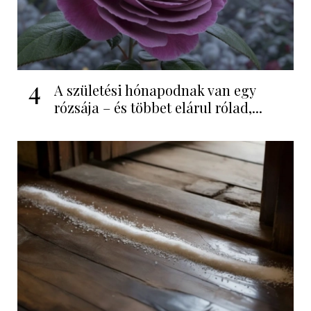
4
A születési hónapodnak van egy
rózsája – és többet elárul rólad,...