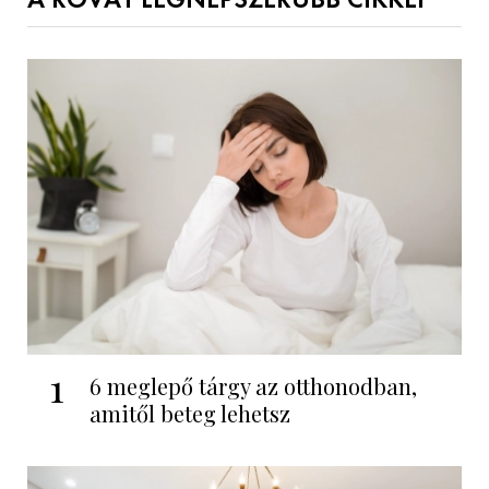
A ROVAT LEGNÉPSZERŰBB CIKKEI
1
6 meglepő tárgy az otthonodban,
amitől beteg lehetsz