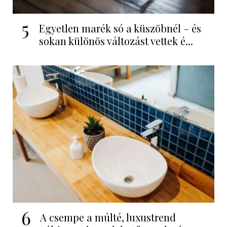
5
Egyetlen marék só a küszöbnél – és
sokan különös változást vettek é...
6
A csempe a múlté, luxustrend