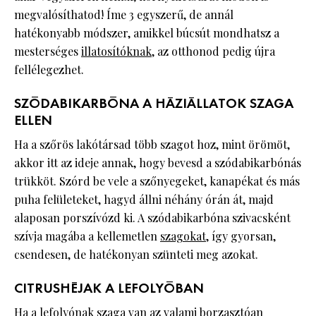
megvalósíthatod! Íme 3 egyszerű, de annál
hatékonyabb módszer, amikkel búcsút mondhatsz a
mesterséges
illatosítóknak
, az otthonod pedig újra
fellélegezhet.
SZÓDABIKARBÓNA A HÁZIÁLLATOK SZAGA
ELLEN
Ha a szőrös lakótársad több szagot hoz, mint örömöt,
akkor itt az ideje annak, hogy bevesd a szódabikarbónás
trükköt. Szórd be vele a szőnyegeket, kanapékat és más
puha felületeket, hagyd állni néhány órán át, majd
alaposan porszívózd ki. A szódabikarbóna szivacsként
szívja magába a kellemetlen
szagokat
, így gyorsan,
csendesen, de hatékonyan szünteti meg azokat.
CITRUSHÉJAK A LEFOLYÓBAN
Ha a lefolyónak szaga van az valami borzasztóan