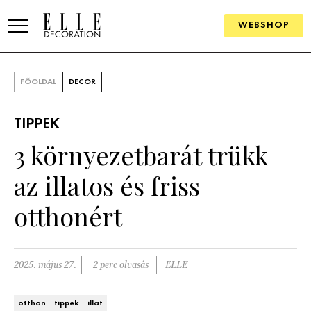
WEBSHOP
ELLE.HU
FŐOLDAL
DECOR
HÍREK
TIPPEK
TRENDEK
3 környezetbarát trükk
SZOBÁK
az illatos és friss
Konyha
ÖTLETEK
otthonért
Fürdőszoba
SZÉP TEREK
Nappali
Szállodák és vendégházak
2025. május 27.
2 perc olvasás
ELLE
WEBSHOP
Hálószoba
Lakások
otthon
tippek
illat