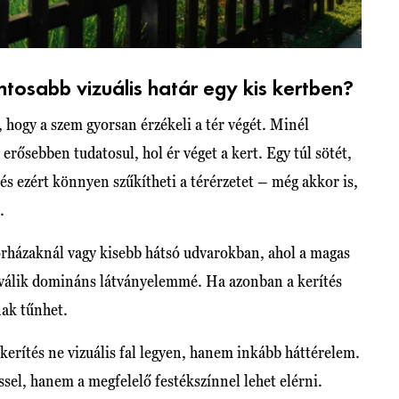
ntosabb vizuális határ egy kis kertben?
 hogy a szem gyorsan érzékeli a tér végét. Minél
rősebben tudatosul, hol ér véget a kert. Egy túl sötét,
tés ezért könnyen szűkítheti a térérzetet – még akkor is,
.
orházaknál vagy kisebb hátsó udvarokban, ahol a magas
és válik domináns látványelemmé. Ha azonban a kerítés
nak tűnhet.
kerítés ne vizuális fal legyen, hanem inkább háttérelem.
sel, hanem a megfelelő festékszínnel lehet elérni.