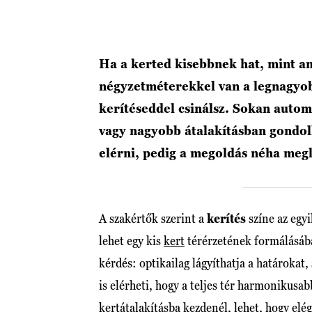
Ha a kerted kisebbnek hat, mint a
négyzetméterekkel van a legnagyo
kerítéseddel csinálsz. Sokan auto
vagy nagyobb átalakításban gondol
elérni, pedig a megoldás néha meg
A szakértők szerint a
kerítés
színe az egyi
lehet egy kis
kert
térérzetének formálásáb
kérdés: optikailag lágyíthatja a határokat,
is elérheti, hogy a teljes tér harmonikusa
kertátalakításba kezdenél, lehet, hogy elé