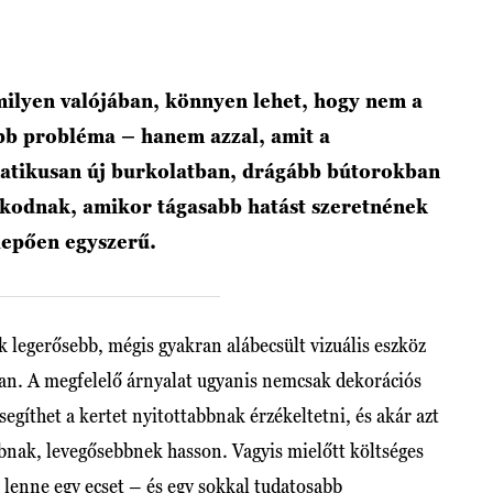
milyen valójában, könnyen lehet, hogy nem a
bb probléma – hanem azzal, amit a
matikusan új burkolatban, drágább bútorokban
kodnak, amikor tágasabb hatást szeretnének
lepően egyszerű.
k legerősebb, mégis gyakran alábecsült vizuális eszköz
an. A megfelelő árnyalat ugyanis nemcsak dekorációs
 segíthet a kertet nyitottabbnak érzékeltetni, és akár azt
bbnak, levegősebbnek hasson. Vagyis mielőtt költséges
g lenne egy ecset – és egy sokkal tudatosabb