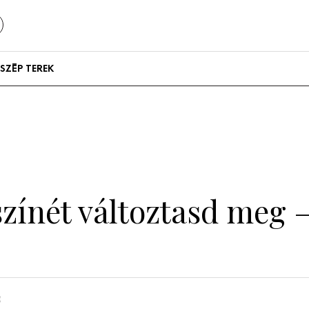
SZÉP TEREK
Szállodák és
vendégházak
Lakások
színét változtasd meg –
n