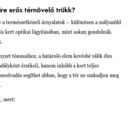
ire erős térnövelő trükk?
y a természetközeli árnyalatok – különösen a zsályazöld
s kert optikai lágyításában, mint sokan gondolnák.
k.
nyzet tónusaihoz, a határoló elem kevésbé válik éles
dályként érzékeli, hanem inkább a kert teljes
zeolvadás segíthet abban, hogy a tér ne szakadjon meg
.
, mert: