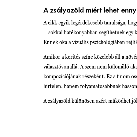
A zsályazöld miért lehet enny
A cikk egyik legérdekesebb tanulsága, hog
– sokkal hatékonyabban segíthetnek egy ki
Ennek oka a vizuális pszichológiában rejli
Amikor a kerítés színe közelebb áll a növé
választóvonallá. A szem nem különálló aka
kompozíciójának részeként. Ez a finom öss
hirtelen, hanem folyamatosabbnak hasson
A zsályazöld különösen azért működhet jól