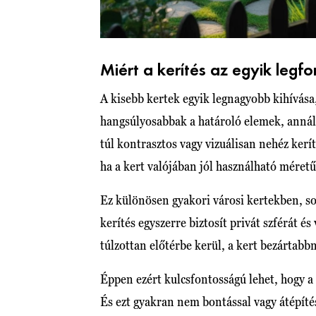
Miért a kerítés az egyik legfo
A kisebb kertek egyik legnagyobb kihívása,
hangsúlyosabbak a határoló elemek, annál e
túl kontrasztos vagy vizuálisan nehéz kerí
ha a kert valójában jól használható méretű
Ez különösen gyakori városi kertekben, s
kerítés egyszerre biztosít privát szférát 
túlzottan előtérbe kerül, a kert bezártabb
Éppen ezért kulcsfontosságú lehet, hogy a 
És ezt gyakran nem bontással vagy átépítés