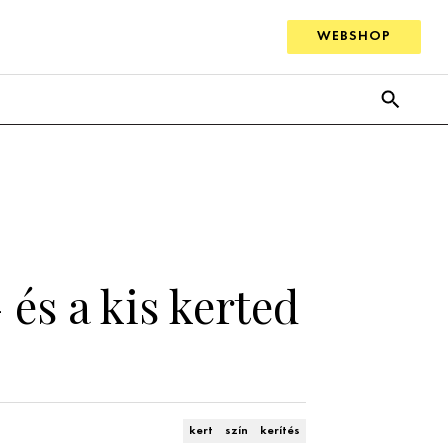
WEBSHOP
 és a kis kerted
kert
szín
kerítés