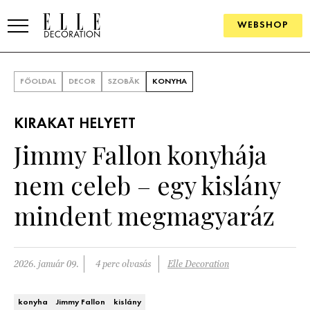
WEBSHOP
ELLE.HU
FŐOLDAL
DECOR
SZOBÁK
KONYHA
HÍREK
KIRAKAT HELYETT
TRENDEK
Jimmy Fallon konyhája
SZOBÁK
nem celeb – egy kislány
Konyha
ÖTLETEK
mindent megmagyaráz
Fürdőszoba
SZÉP TEREK
Nappali
Szállodák és vendégházak
2026. január 09.
4 perc olvasás
Elle Decoration
WEBSHOP
Hálószoba
Lakások
konyha
Jimmy Fallon
kislány