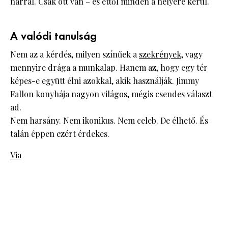
narrál. Csak ott van – és ettől minden a helyére kerül.
A valódi tanulság
Nem az a kérdés, milyen színűek a
szekrények
, vagy
mennyire drága a munkalap. Hanem az, hogy egy tér
képes-e együtt élni azokkal, akik használják. Jimmy
Fallon konyhája nagyon világos, mégis csendes választ
ad.
Nem harsány. Nem ikonikus. Nem celeb. De élhető. És
talán éppen ezért érdekes.
Via