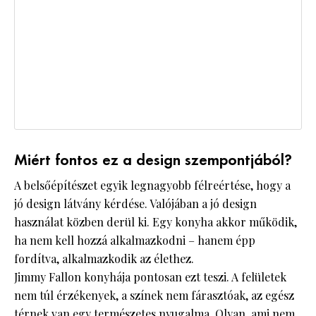
Miért fontos ez a design szempontjából?
A belsőépítészet egyik legnagyobb félreértése, hogy a
jó design látvány kérdése. Valójában a jó design
használat közben derül ki. Egy konyha akkor működik,
ha nem kell hozzá alkalmazkodni – hanem épp
fordítva, alkalmazkodik az élethez.
Jimmy Fallon konyhája pontosan ezt teszi. A felületek
nem túl érzékenyek, a színek nem fárasztóak, az egész
térnek van egy természetes nyugalma. Olyan, ami nem