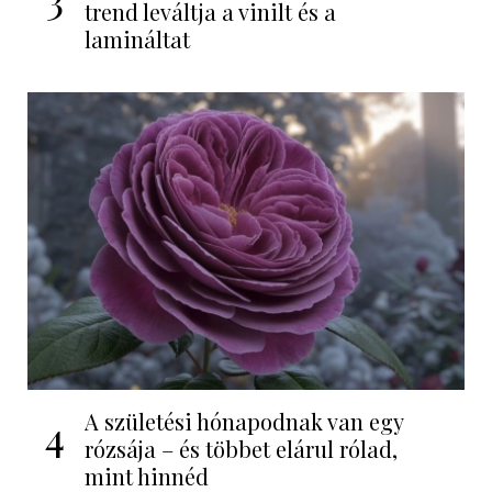
trend leváltja a vinilt és a
lamináltat
A születési hónapodnak van egy
4
rózsája – és többet elárul rólad,
mint hinnéd