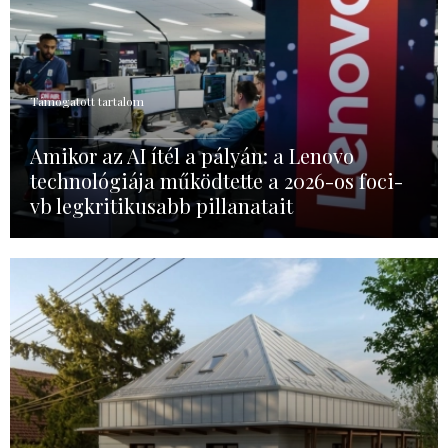
Támogatott tartalom
Amikor az AI ítél a pályán: a Lenovo
technológiája működtette a 2026-os foci-
vb legkritikusabb pillanatait