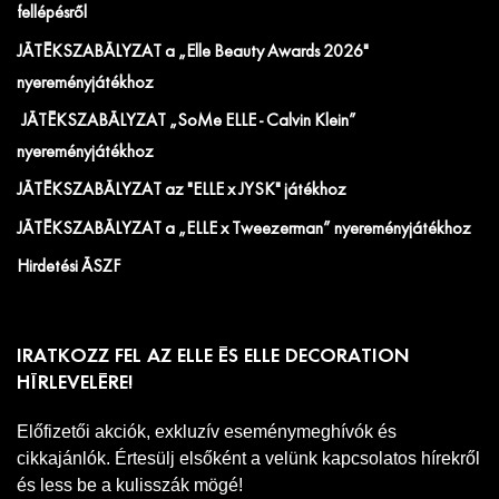
fellépésről
JÁTÉKSZABÁLYZAT a „Elle Beauty Awards 2026"
nyereményjátékhoz
JÁTÉKSZABÁLYZAT „SoMe ELLE - Calvin Klein”
nyereményjátékhoz
JÁTÉKSZABÁLYZAT az "ELLE x JYSK" játékhoz
JÁTÉKSZABÁLYZAT a „ELLE x Tweezerman” nyereményjátékhoz
Hirdetési ÁSZF
IRATKOZZ FEL AZ ELLE ÉS ELLE DECORATION
HÍRLEVELÉRE!
Előfizetői akciók, exkluzív eseménymeghívók és
cikkajánlók. Értesülj elsőként a velünk kapcsolatos hírekről
és less be a kulisszák mögé!