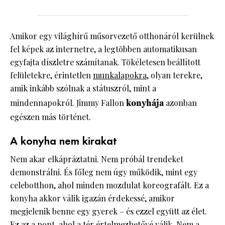
Amikor egy világhírű műsorvezető otthonáról kerülnek
fel képek az internetre, a legtöbben automatikusan
egyfajta díszletre számítanak. Tökéletesen beállított
felületekre, érintetlen
munkalapokra
, olyan terekre,
amik inkább szólnak a státuszról, mint a
mindennapokról. Jimmy Fallon
konyhája
azonban
egészen más történet.
A konyha nem kirakat
Nem akar elkápráztatni. Nem próbál trendeket
demonstrálni. És főleg nem úgy működik, mint egy
celebotthon, ahol minden mozdulat koreografált. Ez a
konyha akkor válik igazán érdekessé, amikor
megjelenik benne egy gyerek – és ezzel együtt az élet.
Ez az a pont, ahol a tér értelmezhetővé válik. Nem a