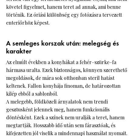
követel figyelmet, hanem teret ad annak, ami benne
történik. Ez óriási különbség egy fotózásra tervezett
enteriőrhöz képest.
A semleges korszak után: melegség és
karakter
Az elmúlt években a konyhákat a fehér–szürke–fa
hármasa uralta. Ezek biztonságos, könnyen szerethető
megoldások, de mára sok otthonban steril hatást
keltenek. Fallon konyhája finoman, de határozottan
kilép ebből a sablonból.
A melegebb, földközeli árnyalatok nem trendi
gesztusként jelennek meg, hanem funkcionális
döntésként. Ezek a színek nem uralják a teret, hanem
megtartják. Hosszabb idő után sem fárasztóak, és
kifejezetten jól viselik a mindennapi használat nyomait.