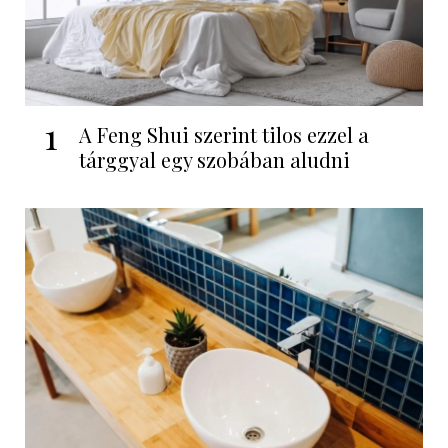
1
A Feng Shui szerint tilos ezzel a
tárggyal egy szobában aludni