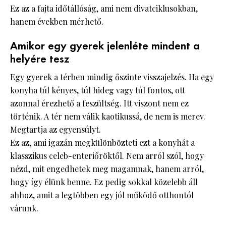
Ez az a fajta időtállóság, ami nem divatciklusokban,
hanem években mérhető.
Amikor egy gyerek jelenléte mindent a
helyére tesz
Egy gyerek a térben mindig őszinte visszajelzés. Ha egy
konyha túl kényes, túl hideg vagy túl fontos, ott
azonnal érezhető a feszültség. Itt viszont nem ez
történik. A tér nem válik kaotikussá, de nem is merev.
Megtartja az egyensúlyt.
Ez az, ami igazán megkülönbözteti ezt a konyhát a
klasszikus celeb-enteriőröktől. Nem arról szól, hogy
nézd, mit engedhetek meg magamnak, hanem arról,
hogy így élünk benne. Ez pedig sokkal közelebb áll
ahhoz, amit a legtöbben egy jól működő otthontól
várunk.