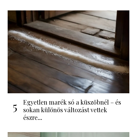
Egyetlen marék só a küszöbnél – és
5
sokan különös változást vettek
észre...