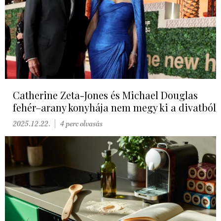
Catherine Zeta-Jones és Michael Douglas
fehér–arany konyhája nem megy ki a divatból
2025.12.22.
4 perc olvasás