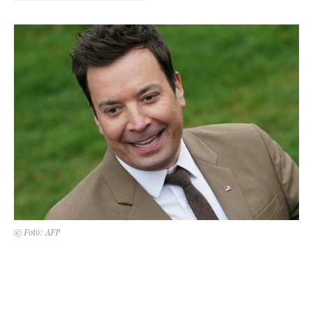
Kert és terasz
HÍRLEVÉL
© Fotó: AFP