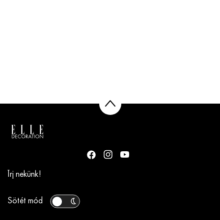
Írj nekünk!
Sötét mód