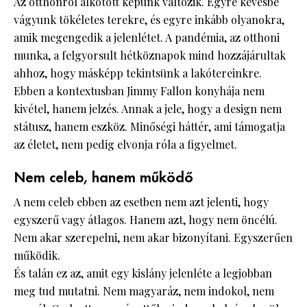
Az otthonról alkotott képünk változik. Egyre kevésbé
vágyunk tökéletes terekre, és egyre inkább olyanokra,
amik megengedik a jelenlétet. A pandémia, az otthoni
munka, a felgyorsult hétköznapok mind hozzájárultak
ahhoz, hogy másképp tekintsünk a lakótereinkre.
Ebben a kontextusban Jimmy Fallon konyhája nem
kivétel, hanem jelzés. Annak a jele, hogy a design nem
státusz, hanem eszköz. Minőségi háttér, ami támogatja
az életet, nem pedig elvonja róla a figyelmet.
Nem celeb, hanem működő
A nem celeb ebben az esetben nem azt jelenti, hogy
egyszerű vagy átlagos. Hanem azt, hogy nem öncélú.
Nem akar szerepelni, nem akar bizonyítani. Egyszerűen
működik.
És talán ez az, amit egy kislány jelenléte a legjobban
meg tud mutatni. Nem magyaráz, nem indokol, nem