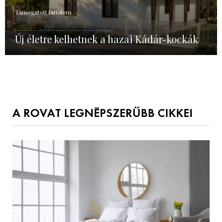
Támogatott tartalom
Új életre kelhetnek a hazai Kádár-kockák
A ROVAT LEGNÉPSZERŰBB CIKKEI