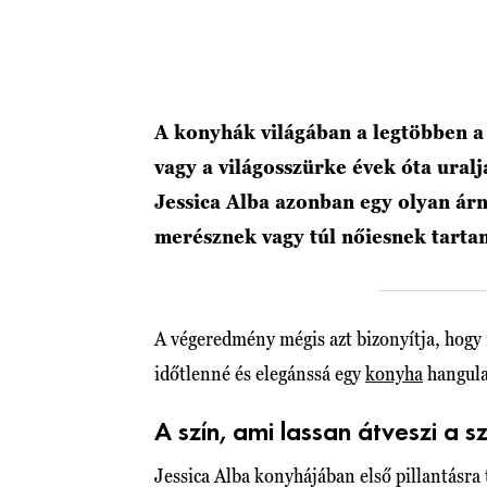
A konyhák világában a legtöbben a 
vagy a világosszürke évek óta ural
Jessica Alba azonban egy olyan árny
merésznek vagy túl nőiesnek tart
A végeredmény mégis azt bizonyítja, hogy 
időtlenné és elegánssá egy
konyha
hangula
A szín, ami lassan átveszi a s
Jessica Alba konyhájában első pillantásra t