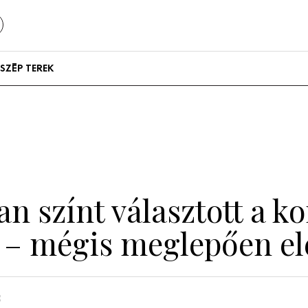
SZÉP TEREK
Szállodák és
vendégházak
Lakások
yan színt választott a 
 – mégis meglepően ele
n