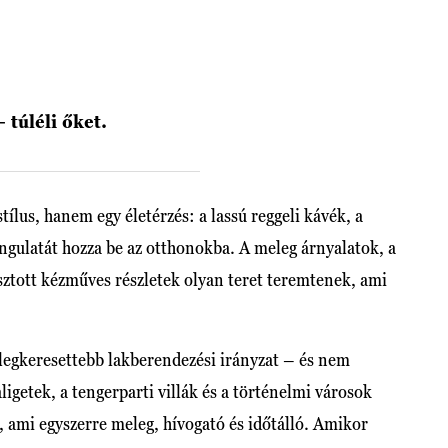
 túléli őket.
ílus, hanem egy életérzés: a lassú reggeli kávék, a
angulatát hozza be az otthonokba. A meleg árnyalatok, a
ztott kézműves részletek olyan teret teremtenek, ami
k legkeresettebb lakberendezési irányzat – és nem
aligetek, a tengerparti villák és a történelmi városok
, ami egyszerre meleg, hívogató és időtálló. Amikor