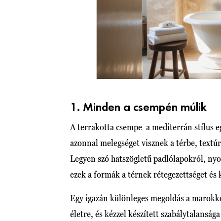
1. Minden a csempén múlik
A terrakotta
csempe
a mediterrán stílus e
azonnal melegséget visznek a térbe, textúrá
Legyen szó hatszögletű padlólapokról, nyo
ezek a formák a térnek rétegezettséget és 
Egy igazán különleges megoldás a marokkói
életre, és kézzel készített szabálytalanság