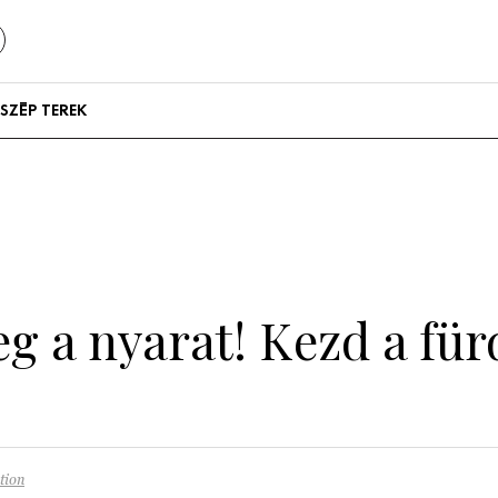
SZÉP TEREK
Szállodák és
vendégházak
Lakások
g a nyarat! Kezd a für
tion