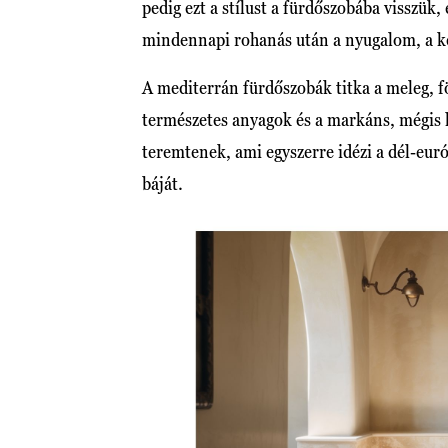
pedig ezt a stílust a fürdőszobába visszük,
mindennapi rohanás után a nyugalom, a ké
A mediterrán fürdőszobák titka a meleg, f
természetes anyagok és a markáns, mégis
teremtenek, ami egyszerre idézi a dél-eur
báját.