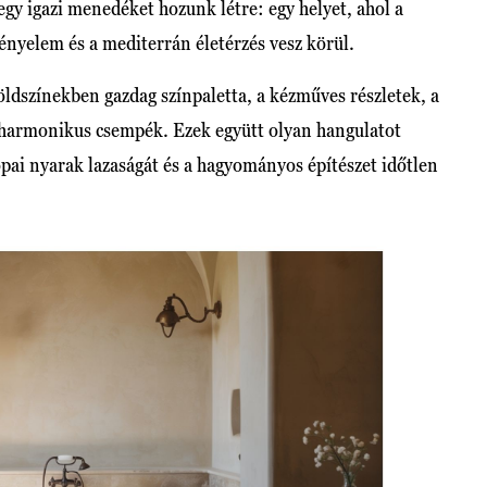
 egy igazi menedéket hozunk létre: egy helyet, ahol a
nyelem és a mediterrán életérzés vesz körül.
öldszínekben gazdag színpaletta, a kézműves részletek, a
 harmonikus csempék. Ezek együtt olyan hangulatot
ópai nyarak lazaságát és a hagyományos építészet időtlen