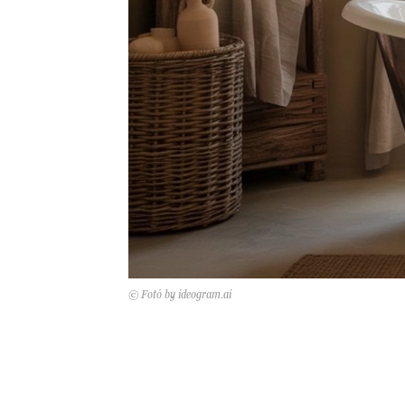
© Fotó by ideogram.ai