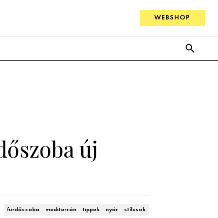
WEBSHOP
dőszoba új
fürdőszoba
mediterrán
tippek
nyár
stílusok