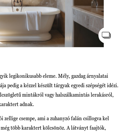
gyik legikonikusabb eleme. Mély, gazdag árnyalatai
ja pedig a kézzel készült tárgyak egyedi szépségét idézi.
lcszögletű mintákról vagy halszálkamintás lerakásról,
karaktert adnak.
 zellige csempe, ami a zuhanyzó falán csillogva kel
a még több karaktert kölcsönöz. A látványt faajtók,