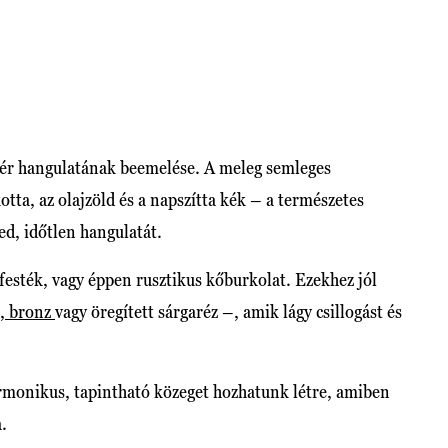
tér hangulatának beemelése. A meleg semleges
otta, az olajzöld és a napszítta kék – a természetes
ed, időtlen hangulatát.
zfesték, vagy éppen rusztikus kőburkolat. Ezekhez jól
, bronz
vagy öregített sárgaréz –, amik lágy csillogást és
armonikus, tapintható közeget hozhatunk létre, amiben
.