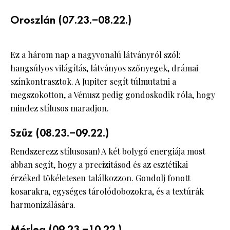
Oroszlán (07.23.–08.22.)
Ez a három nap a nagyvonalú látványról szól:
hangsúlyos világítás, látványos szőnyegek, drámai
színkontrasztok. A Jupiter segít túlmutatni a
megszokotton, a Vénusz pedig gondoskodik róla, hogy
mindez stílusos maradjon.
Szűz (08.23.–09.22.)
Rendszerezz stílusosan! A két bolygó energiája most
abban segít, hogy a precizitásod és az esztétikai
érzéked tökéletesen találkozzon. Gondolj fonott
kosarakra, egységes tárolódobozokra, és a textúrák
harmonizálására.