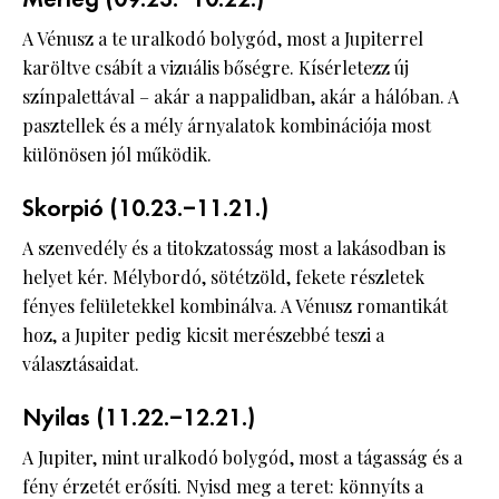
Mérleg (09.23.–10.22.)
A Vénusz a te uralkodó bolygód, most a Jupiterrel
karöltve csábít a vizuális bőségre. Kísérletezz új
színpalettával – akár a nappalidban, akár a hálóban. A
pasztellek és a mély árnyalatok kombinációja most
különösen jól működik.
Skorpió (10.23.–11.21.)
A szenvedély és a titokzatosság most a lakásodban is
helyet kér. Mélybordó, sötétzöld, fekete részletek
fényes felületekkel kombinálva. A Vénusz romantikát
hoz, a Jupiter pedig kicsit merészebbé teszi a
választásaidat.
Nyilas (11.22.–12.21.)
A Jupiter, mint uralkodó bolygód, most a tágasság és a
fény érzetét erősíti. Nyisd meg a teret: könnyíts a