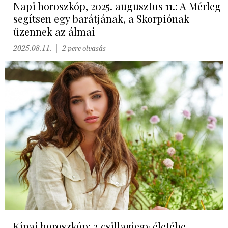
Napi horoszkóp, 2025. augusztus 11.: A Mérleg
segítsen egy barátjának, a Skorpiónak
üzennek az álmai
2025.08.11.
2 perc olvasás
Kínai horoszkóp: 3 csillagjegy életébe