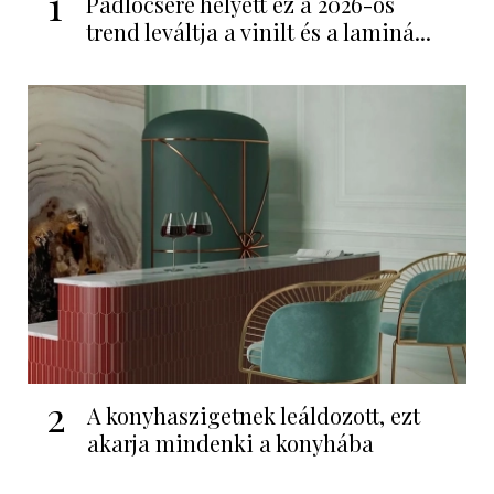
1
Padlócsere helyett ez a 2026-os
trend leváltja a vinilt és a laminá...
2
A konyhaszigetnek leáldozott, ezt
akarja mindenki a konyhába