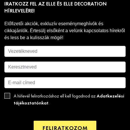
IRATKOZZ FEL AZ ELLE ÉS ELLE DECORATION
HÍRLEVELÉRE!
Előfizetői akciók, exkluzív eseménymeghívók és
cikkajánlók. Értesülj elsőként a velünk kapcsolatos hírekről
és less be a kulisszák mögé!
Adatkezelési
A hírlevél feliratkozáshoz ell kell fogadnod az
tájékoztatónkat
.
FELIRATKOZOM