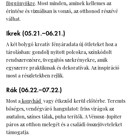
függönyökre
. Most minden, aminek kellemes az
érintése és vizuálisan is vonzó, az otthonod részévé
válhat.
Ikrek (05.21.–06.21.)
A két bolygó kreatív fényáradata új ötleteket hoz a
tárolásban: gondolj nyitott polcokra, színkódolt
rendszerezésre, üvegajtós szekrényekre, amik
egyszerre praktikusak és dekoratívak. Az inspiráció
most a részletekben rejlik.
Rák (06.22.–07.22.)
Most a
konyhád
vagy étkeződ kerül előtérbe. Teremts
bőséges, vendégváró hangulatot: friss virágok az
asztalon, színes tálak, puha terítők. A Vénusz–Jupiter
páros az otthon melegét és a családi összejöveteleket
támogatja.