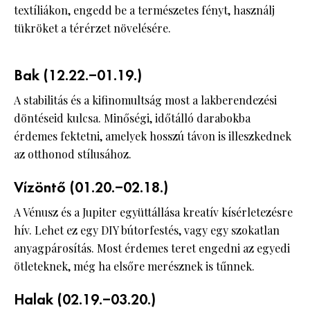
textíliákon, engedd be a természetes fényt, használj
tükröket a térérzet növelésére.
Bak (12.22.–01.19.)
A stabilitás és a kifinomultság most a lakberendezési
döntéseid kulcsa. Minőségi, időtálló darabokba
érdemes fektetni, amelyek hosszú távon is illeszkednek
az otthonod stílusához.
Vízöntő (01.20.–02.18.)
A Vénusz és a Jupiter együttállása kreatív kísérletezésre
hív. Lehet ez egy DIY bútorfestés, vagy egy szokatlan
anyagpárosítás. Most érdemes teret engedni az egyedi
ötleteknek, még ha elsőre merésznek is tűnnek.
Halak (02.19.–03.20.)