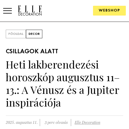
WEBSHOP
ELLE.HU
FŐOLDAL
DECOR
HÍREK
CSILLAGOK ALATT
TRENDEK
Heti lakberendezési
SZOBÁK
horoszkóp augusztus 11–
Konyha
ÖTLETEK
13.: A Vénusz és a Jupiter
Fürdőszoba
SZÉP TEREK
inspirációja
Nappali
Szállodák és vendégházak
WEBSHOP
Hálószoba
Lakások
2025. augusztus 11.
3 perc olvasás
Elle Decoration