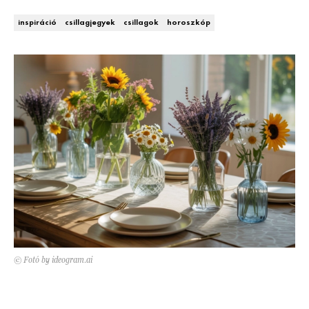
Kert és terasz
HÍRLEVÉL
inspiráció
csillagjegyek
csillagok
horoszkóp
© Fotó by ideogram.ai