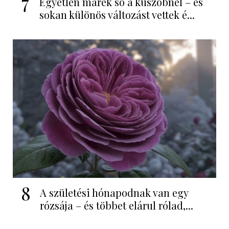
7
Egyetlen marék só a küszöbnél – és
sokan különös változást vettek é...
8
A születési hónapodnak van egy
rózsája – és többet elárul rólad,...