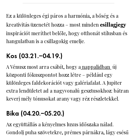
Ez a különleges égi páros a harmónia, a bőség és a
kreativitás üzenetét hozza – most minden
csillagjegy
inspirációt meríthet belőle, hogy otthonát stílusban és
hangulatban is a csillagokig emelje.
Kos (03.21.–04.19.)
A Vénusz most arra csábít, hogy a
nappalidban
új
központi fókuszpontot hozz létre – például egy
különleges faldekorációt vagy galériafalat. A Jupiter
extra lendületet ad a nagyvonalú gesztusokhoz: bátran
keverj mély tónusokat arany vagy réz részletekkel.
Bika (04.20.–05.20.)
Az együttállás a kényelmes luxus időszaka nálad.
Gondolj puha szövetekre, prémes párnákra, lágy esésű