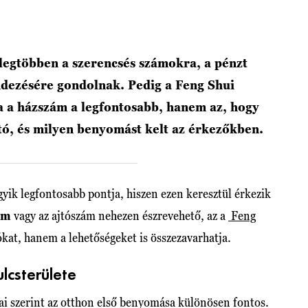
legtöbben a szerencsés számokra, a pénzt
ndezésére gondolnak. Pedig a Feng Shui
a a házszám a legfontosabb, hanem az, hogy
ató, és milyen benyomást kelt az érkezőkben.
yik legfontosabb pontja, hiszen ezen keresztül érkezik
ám
vagy az ajtószám nehezen észrevehető, az a
Feng
ókat, hanem a lehetőségeket is összezavarhatja.
lcsterülete
sai szerint az otthon első benyomása különösen fontos.