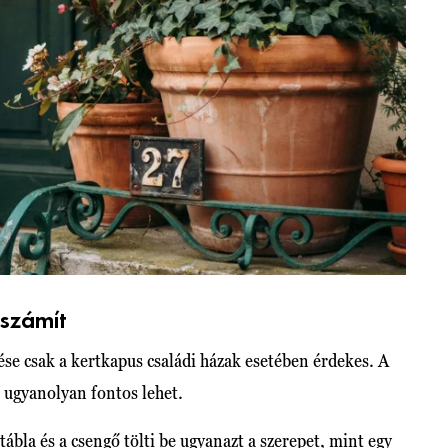
 számít
se csak a kertkapus családi házak esetében érdekes. A
 ugyanolyan fontos lehet.
vtábla és a csengő tölti be ugyanazt a szerepet, mint egy