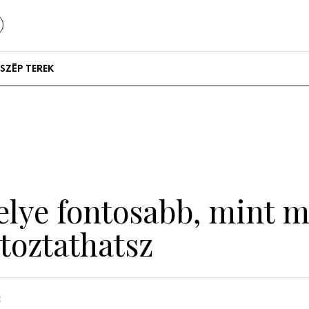
SZÉP TEREK
Szállodák és
vendégházak
Lakások
lye fontosabb, mint m
ltoztathatsz
n