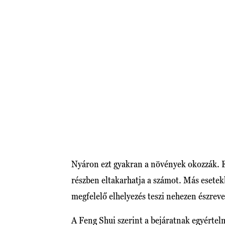
Nyáron ezt gyakran a növények okozzák. Eg
részben eltakarhatja a számot. Más esetekb
megfelelő elhelyezés teszi nehezen észrev
A Feng Shui szerint a bejáratnak egyértel