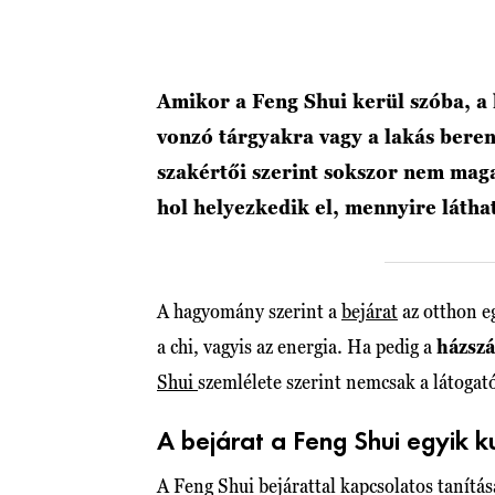
Amikor a Feng Shui kerül szóba, a 
vonzó tárgyakra vagy a lakás bere
szakértői szerint sokszor nem mag
hol helyezkedik el, mennyire láth
A hagyomány szerint a
bejárat
az otthon eg
a chi, vagyis az energia. Ha pedig a
házsz
Shui
szemlélete szerint nemcsak a látogat
A bejárat a Feng Shui egyik ku
A Feng Shui bejárattal kapcsolatos tanítá