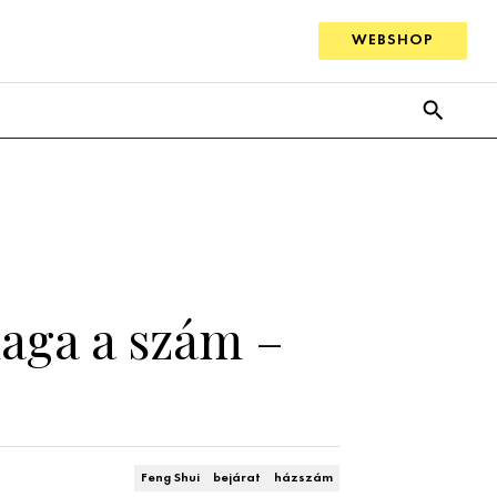
WEBSHOP
aga a szám –
Feng Shui
bejárat
házszám