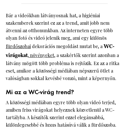
Bár a videókban látványosnak hat, a higiéniai
szakemberek szerint ez az a trend, amit jobb nem
átvenni az otthonunkban. Az interneten egyre több
olyan fotó és videó jelenik meg, ami egy különös
fürdőszobai
dekorációs megoldást mutat be, a
WC-
virágokat
,
növényeket
, a szakértők szerint azonban a
látvány mögött több probléma is rejtőzik. Ez az a ritka
eset, amikor a közösségi médiában népszerű ötlet a
valóságban sokkal kevésbé vonzó, mint a képernyőn.
Mi az a WC-virág trend?
A közösségi médiában egyre több olyan videó terjed,
amiben friss virágokat helyeznek közvetlenül a WC-
tartályba. A készítők szerint ezzel elegánsabbá,
különlegesebbé és luxus hatásúvá válik a fürdőszoba.