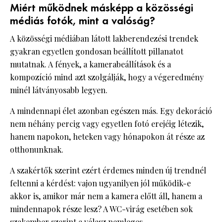
Miért működnek másképp a közösségi
médiás fotók, mint a valóság?
A közösségi médiában látott lakberendezési trendek
gyakran egyetlen gondosan beállított pillanatot
mutatnak. A fények, a kamerabeállítások és a
kompozíció mind azt szolgálják, hogy a végeredmény
minél látványosabb legyen.
A mindennapi élet azonban egészen más. Egy dekoráció
nem néhány percig vagy egyetlen fotó erejéig létezik,
hanem napokon, heteken vagy hónapokon át része az
otthonunknak.
A szakértők szerint ezért érdemes minden új trendnél
feltenni a kérdést: vajon ugyanilyen jól működik-e
akkor is, amikor már nem a kamera előtt áll, hanem a
mindennapok része lesz? A WC-virág esetében sok
szakember szerint a válasz nemleges.