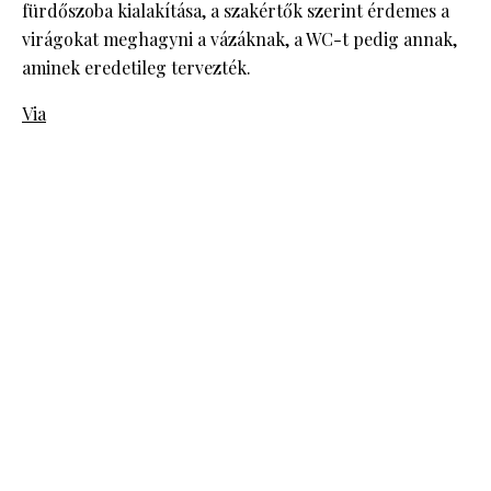
fürdőszoba kialakítása, a szakértők szerint érdemes a
virágokat meghagyni a vázáknak, a WC-t pedig annak,
aminek eredetileg tervezték.
Via