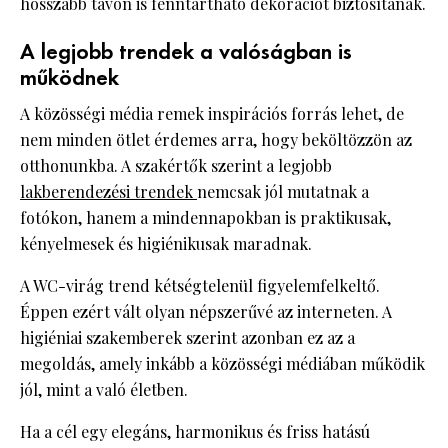
hosszabb távon is fenntartható dekorációt biztosítanak.
A legjobb trendek a valóságban is
működnek
A közösségi média remek inspirációs forrás lehet, de
nem minden ötlet érdemes arra, hogy beköltözzön az
otthonunkba. A szakértők szerint a legjobb
lakberendezési trendek
nemcsak jól mutatnak a
fotókon, hanem a mindennapokban is praktikusak,
kényelmesek és higiénikusak maradnak.
A WC-virág trend kétségtelenül figyelemfelkeltő.
Éppen ezért vált olyan népszerűvé az interneten. A
higiéniai szakemberek szerint azonban ez az a
megoldás, amely inkább a közösségi médiában működik
jól, mint a való életben.
Ha a cél egy elegáns, harmonikus és friss hatású