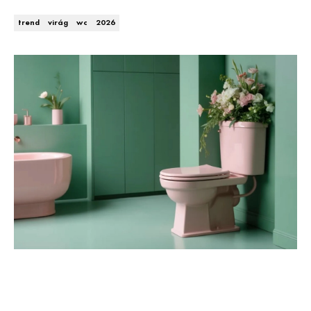
Kert és terasz
HÍRLEVÉL
trend
virág
wc
2026