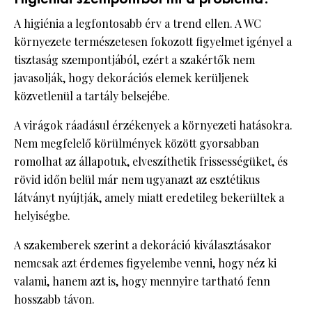
A higiénia a legfontosabb érv a trend ellen. A WC
környezete természetesen fokozott figyelmet igényel a
tisztaság szempontjából, ezért a szakértők nem
javasolják, hogy dekorációs elemek kerüljenek
közvetlenül a tartály belsejébe.
A virágok ráadásul érzékenyek a környezeti hatásokra.
Nem megfelelő körülmények között gyorsabban
romolhat az állapotuk, elveszíthetik frissességüket, és
rövid időn belül már nem ugyanazt az esztétikus
látványt nyújtják, amely miatt eredetileg bekerültek a
helyiségbe.
A szakemberek szerint a dekoráció kiválasztásakor
nemcsak azt érdemes figyelembe venni, hogy néz ki
valami, hanem azt is, hogy mennyire tartható fenn
hosszabb távon.