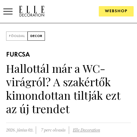
WEBSHOP
ELLE.HU
FŐOLDAL
DECOR
HÍREK
FURCSA
TRENDEK
Hallottál már a WC-
SZOBÁK
virágról? A szakértők
Konyha
ÖTLETEK
kimondottan tiltják ezt
Fürdőszoba
SZÉP TEREK
az új trendet
Nappali
Szállodák és vendégházak
WEBSHOP
Hálószoba
Lakások
2026. június 03.
7 perc olvasás
Elle Decoration