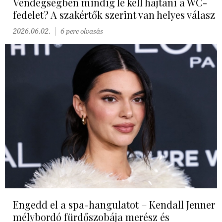
Vendégségben mindig le kell hajtani a WC-
fedelet? A szakértők szerint van helyes válasz
2026.06.02.
6 perc olvasás
Engedd el a spa-hangulatot – Kendall Jenner
mélybordó fürdőszobája merész és