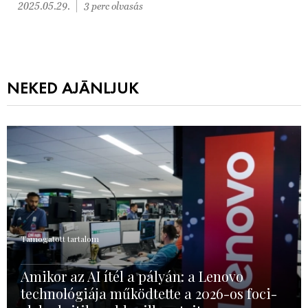
2025.05.29.
3 perc olvasás
NEKED AJÁNLJUK
Támogatott tartalom
Amikor az AI ítél a pályán: a Lenovo
technológiája működtette a 2026-os foci-