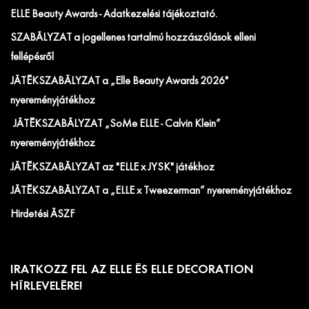
ELLE Beauty Awards - Adatkezelési tájékoztató.
SZABÁLYZAT a jogellenes tartalmú hozzászólások elleni
fellépésről
JÁTÉKSZABÁLYZAT a „Elle Beauty Awards 2026"
nyereményjátékhoz
JÁTÉKSZABÁLYZAT „SoMe ELLE - Calvin Klein”
nyereményjátékhoz
JÁTÉKSZABÁLYZAT az "ELLE x JYSK" játékhoz
JÁTÉKSZABÁLYZAT a „ELLE x Tweezerman” nyereményjátékhoz
Hirdetési ÁSZF
IRATKOZZ FEL AZ ELLE ÉS ELLE DECORATION
HÍRLEVELÉRE!