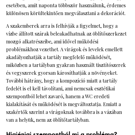
esetében, amit naponta többször használunk, érdemes
különösen körültekintően megválasztani a dekorációt.
A szakemberek arra is felhívják a figyelmet, hogy a
vízbe állított szárak beleakadhatnak az öblítőszerkezet
mozgó alkatrészeibe, ami idővel működési
problémákhoz vezethet. A virágok és levelek emellett
akadályozhatják a tartály megfelelő működését,
miközben a tartályban gyakran használt tisztítószerek
és vegyszerek gyorsan károsíthatják a növényeket.
További hátrány, hogy a kompozíció miatt a tartály
fedelét is el kell távolítani, ami nemcsak esztétikai
szempontból lehet zavaró, hanem a WC eredeti
kialakítását és működését is megváltoztatja. Emiatt a
szakértők szerint a virágoknak továbbra is a vázában
van a helyük, nem az öblítőtartályban.
Higiéniai szempontból mi a probléma?