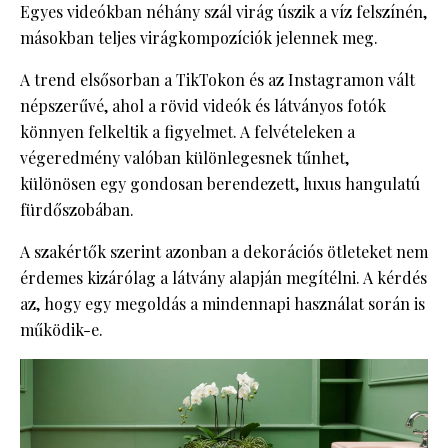
Egyes videókban néhány szál virág úszik a víz felszínén,
másokban teljes virágkompozíciók jelennek meg.
A trend elsősorban a TikTokon és az Instagramon vált
népszerűvé, ahol a rövid videók és látványos fotók
könnyen felkeltik a figyelmet. A felvételeken a
végeredmény valóban különlegesnek tűnhet,
különösen egy gondosan berendezett, luxus hangulatú
fürdőszobában.
A szakértők szerint azonban a dekorációs ötleteket nem
érdemes kizárólag a látvány alapján megítélni. A kérdés
az, hogy egy megoldás a mindennapi használat során is
működik-e.