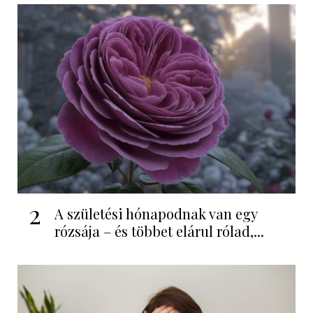
2
A születési hónapodnak van egy
rózsája – és többet elárul rólad,...