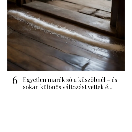
6
Egyetlen marék só a küszöbnél – és
sokan különös változást vettek é...