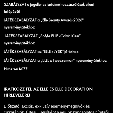
SZABÁLYZAT a jogellenes tartalmú hozzászólások elleni
fellépésről
JÁTÉKSZABÁLYZAT a „Elle Beauty Awards 2026"
nyereményjátékhoz
JÁTÉKSZABÁLYZAT „SoMe ELLE - Calvin Klein”
nyereményjátékhoz
JÁTÉKSZABÁLYZAT az "ELLE x JYSK" játékhoz
JÁTÉKSZABÁLYZAT a „ELLE x Tweezerman” nyereményjátékhoz
Hirdetési ÁSZF
IRATKOZZ FEL AZ ELLE ÉS ELLE DECORATION
HÍRLEVELÉRE!
Előfizetői akciók, exkluzív eseménymeghívók és
cikkajánlók. Értesülj elsőként a velünk kapcsolatos hírekről