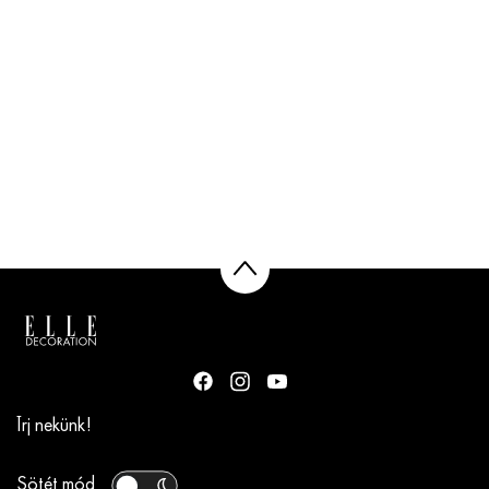
Írj nekünk!
Sötét mód