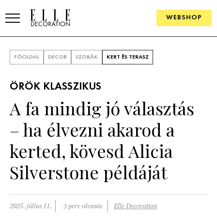
WEBSHOP
ELLE.HU
FŐOLDAL
DECOR
SZOBÁK
KERT ÉS TERASZ
HÍREK
ÖRÖK KLASSZIKUS
TRENDEK
A fa mindig jó választás
SZOBÁK
– ha élvezni akarod a
Konyha
ÖTLETEK
kerted, kövesd Alicia
Fürdőszoba
SZÉP TEREK
Silverstone példáját
Nappali
Szállodák és vendégházak
WEBSHOP
Hálószoba
Lakások
2025. július 11.
3 perc olvasás
Elle Decoration