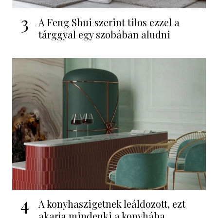
3
A Feng Shui szerint tilos ezzel a
tárggyal egy szobában aludni
4
A konyhaszigetnek leáldozott, ezt
akarja mindenki a konyhába