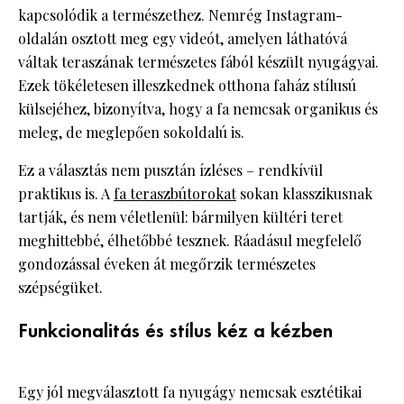
kapcsolódik a természethez. Nemrég Instagram-
oldalán osztott meg egy videót, amelyen láthatóvá
váltak teraszának természetes fából készült nyugágyai.
Ezek tökéletesen illeszkednek otthona faház stílusú
külsejéhez, bizonyítva, hogy a fa nemcsak organikus és
meleg, de meglepően sokoldalú is.
Ez a választás nem pusztán ízléses – rendkívül
praktikus is. A
fa teraszbútorokat
sokan klasszikusnak
tartják, és nem véletlenül: bármilyen kültéri teret
meghittebbé, élhetőbbé tesznek. Ráadásul megfelelő
gondozással éveken át megőrzik természetes
szépségüket.
Funkcionalitás és stílus kéz a kézben
Egy jól megválasztott fa nyugágy nemcsak esztétikai