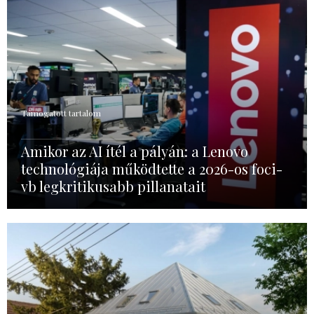
Támogatott tartalom
Amikor az AI ítél a pályán: a Lenovo
technológiája működtette a 2026-os foci-
vb legkritikusabb pillanatait