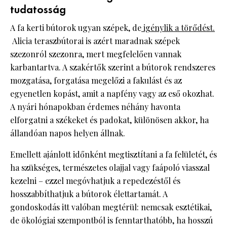
tudatosság
A fa kerti bútorok ugyan szépek, de
igénylik a törődést.
Alicia teraszbútorai is azért maradnak szépek
szezonról szezonra, mert megfelelően vannak
karbantartva. A szakértők szerint a bútorok rendszeres
mozgatása, forgatása megelőzi a fakulást és az
egyenetlen kopást, amit a napfény vagy az eső okozhat.
A nyári hónapokban érdemes néhány havonta
elforgatni a székeket és padokat, különösen akkor, ha
állandóan napos helyen állnak.
Emellett ajánlott időnként megtisztítani a fa felületét, és
ha szükséges, természetes olajjal vagy faápoló viasszal
kezelni – ezzel megóvhatjuk a repedezéstől és
hosszabbíthatjuk a bútorok élettartamát. A
gondoskodás itt valóban megtérül: nemcsak esztétikai,
de ökológiai szempontból is fenntarthatóbb, ha hosszú