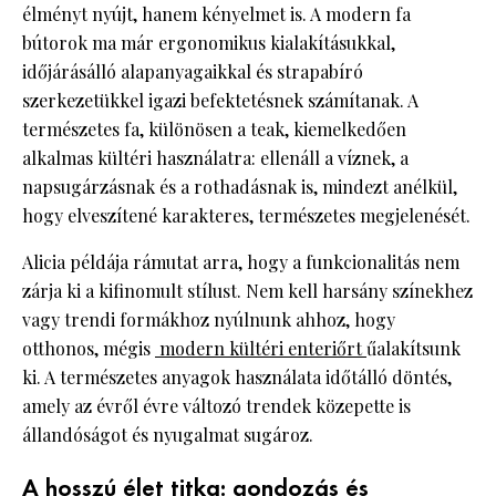
élményt nyújt, hanem kényelmet is. A modern fa
bútorok ma már ergonomikus kialakításukkal,
időjárásálló alapanyagaikkal és strapabíró
szerkezetükkel igazi befektetésnek számítanak. A
természetes fa, különösen a teak, kiemelkedően
alkalmas kültéri használatra: ellenáll a víznek, a
napsugárzásnak és a rothadásnak is, mindezt anélkül,
hogy elveszítené karakteres, természetes megjelenését.
Alicia példája rámutat arra, hogy a funkcionalitás nem
zárja ki a kifinomult stílust. Nem kell harsány színekhez
vagy trendi formákhoz nyúlnunk ahhoz, hogy
otthonos, mégis
modern kültéri enteriőrt
űalakítsunk
ki. A természetes anyagok használata időtálló döntés,
amely az évről évre változó trendek közepette is
állandóságot és nyugalmat sugároz.
A hosszú élet titka: gondozás és