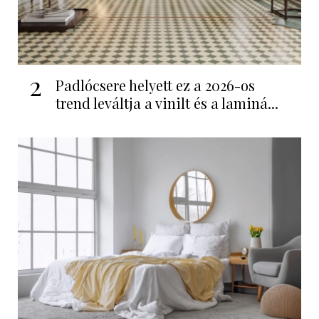
2
Padlócsere helyett ez a 2026-os
trend leváltja a vinilt és a laminá...