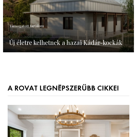
Támogatott tartalom
Új életre kelhetnek a hazai Kádár-kockák
A ROVAT LEGNÉPSZERŰBB CIKKEI