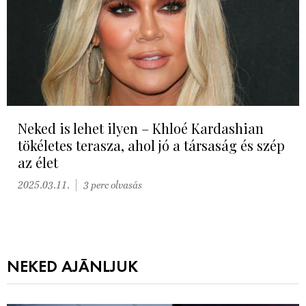
Neked is lehet ilyen – Khloé Kardashian
tökéletes terasza, ahol jó a társaság és szép
az élet
2025.03.11.
3 perc olvasás
NEKED AJÁNLJUK