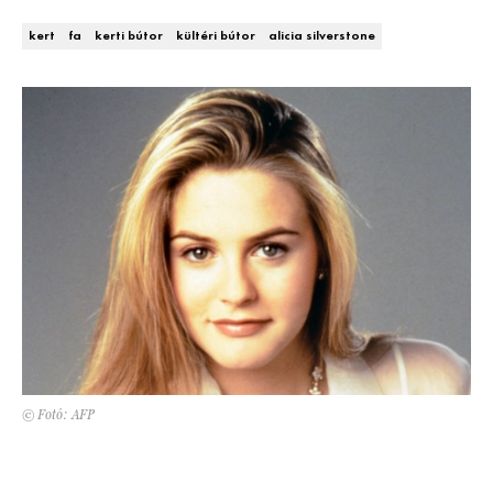
Kert és terasz
HÍRLEVÉL
kert
fa
kerti bútor
kültéri bútor
alicia silverstone
© Fotó: AFP