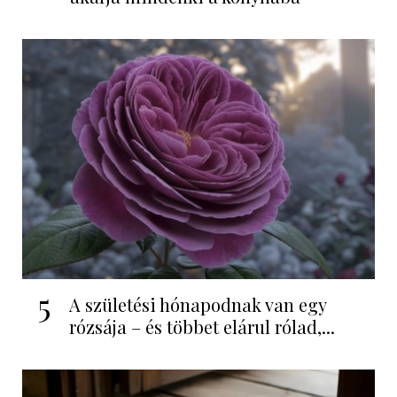
5
A születési hónapodnak van egy
rózsája – és többet elárul rólad,...