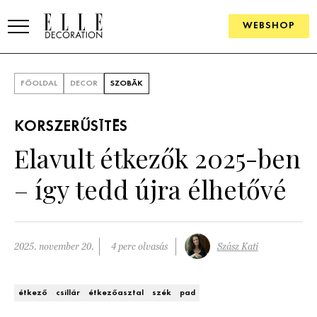
WEBSHOP
ELLE.HU
FŐOLDAL
DECOR
SZOBÁK
HÍREK
KORSZERŰSÍTÉS
TRENDEK
Elavult étkezők 2025-ben
SZOBÁK
– így tedd újra élhetővé
Konyha
ÖTLETEK
Fürdőszoba
SZÉP TEREK
2025. november 20.
4 perc olvasás
Szász Kati
Nappali
Szállodák és vendégházak
WEBSHOP
étkező
csillár
étkezőasztal
szék
pad
Hálószoba
Lakások