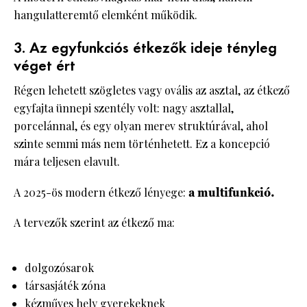
hangulatteremtő elemként működik.
3. Az egyfunkciós étkezők ideje tényleg
véget ért
Régen lehetett szögletes vagy ovális az asztal, az étkező
egyfajta ünnepi szentély volt: nagy asztallal,
porcelánnal, és egy olyan merev struktúrával, ahol
szinte semmi más nem történhetett. Ez a koncepció
mára teljesen elavult.
A 2025-ös modern étkező lényege:
a multifunkció.
A tervezők szerint az étkező ma:
dolgozósarok
társasjáték zóna
kézműves hely gyerekeknek