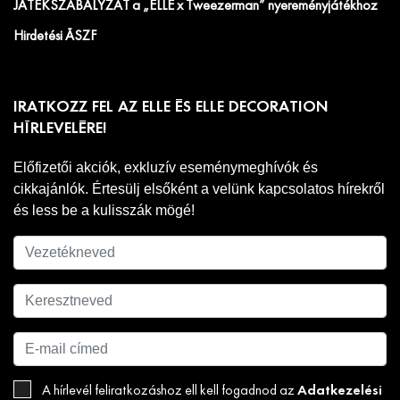
JÁTÉKSZABÁLYZAT a „ELLE x Tweezerman” nyereményjátékhoz
Hirdetési ÁSZF
IRATKOZZ FEL AZ ELLE ÉS ELLE DECORATION
HÍRLEVELÉRE!
Előfizetői akciók, exkluzív eseménymeghívók és
cikkajánlók. Értesülj elsőként a velünk kapcsolatos hírekről
és less be a kulisszák mögé!
Adatkezelési
A hírlevél feliratkozáshoz ell kell fogadnod az