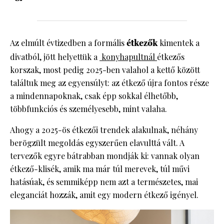
Az elmúlt évtizedben a formális
étkezők
kimentek a
divatból, jött helyettük a
konyhapultnál
étkezős
korszak, most pedig 2025-ben valahol a kettő között
találtuk meg az egyensúlyt: az étkező újra fontos része
a mindennapoknak, csak épp sokkal élhetőbb,
többfunkciós és személyesebb, mint valaha.
Ahogy a 2025-ös étkezői trendek alakulnak, néhány
berögzült megoldás egyszerűen elavulttá vált. A
tervezők egyre bátrabban mondják ki: vannak olyan
étkező-klisék, amik ma már túl merevek, túl művi
hatásúak, és semmiképp nem azt a természetes, mai
eleganciát hozzák, amit egy modern étkező igényel.