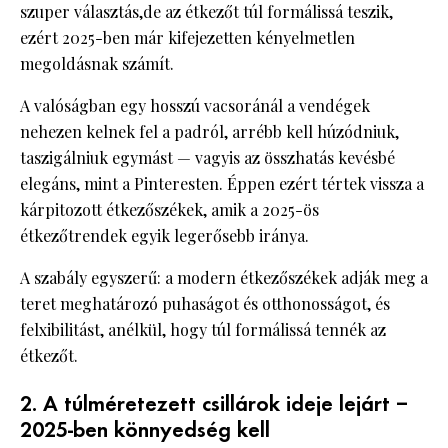
szuper választás,de az étkezőt túl formálissá teszik,
ezért 2025-ben már kifejezetten kényelmetlen
megoldásnak számít.
A valóságban egy hosszú vacsoránál a vendégek
nehezen kelnek fel a padról, arrébb kell húzódniuk,
taszigálniuk egymást — vagyis az összhatás kevésbé
elegáns, mint a Pinteresten. Éppen ezért tértek vissza a
kárpitozott étkezőszékek, amik a 2025-ös
étkezőtrendek egyik legerősebb iránya.
A szabály egyszerű: a modern étkezőszékek adják meg a
teret meghatározó puhaságot és otthonosságot, és
felxibilitást, anélkül, hogy túl formálissá tennék az
étkezőt.
2. A túlméretezett csillárok ideje lejárt –
2025-ben könnyedség kell