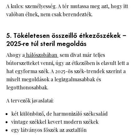
A kulcs: személyesség. A tér mutassa meg azt, hogy itt
valóban élnek, nem csak berendezték.
5. Tökéletesen összeillő étkezőszékek –
2025-re túl steril megoldás
Ahogy a
hálószobában
sem divat már teljes
bútorszetteket venni, úgy az étkezőben is elavult lett a
hat egyforma szék. A 2025-ös szék-trendek szerint a
mixelt megoldások a legizgalmasabbak és
legotthonosabbak.
A tervezők javaslatai:
két különböző, de harmonizáló székcsalád
vintage székkel kevert modern székek
egy látványos főszék az asztalfőn