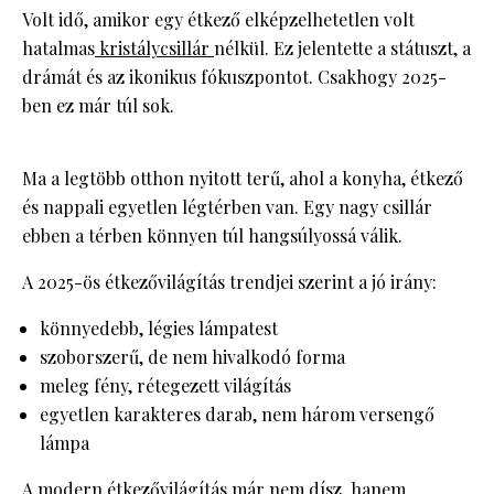
Volt idő, amikor egy étkező elképzelhetetlen volt
hatalmas
kristálycsillár
nélkül. Ez jelentette a státuszt, a
drámát és az ikonikus fókuszpontot. Csakhogy 2025-
ben ez már túl sok.
Ma a legtöbb otthon nyitott terű, ahol a konyha, étkező
és nappali egyetlen légtérben van. Egy nagy csillár
ebben a térben könnyen túl hangsúlyossá válik.
A 2025-ös étkezővilágítás trendjei szerint a jó irány:
könnyedebb, légies lámpatest
szoborszerű, de nem hivalkodó forma
meleg fény, rétegezett világítás
egyetlen karakteres darab, nem három versengő
lámpa
A modern étkezővilágítás már nem dísz, hanem