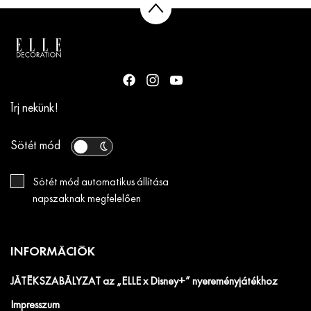
Írj nekünk!
Sötét mód
Sötét mód automatikus állítása
napszaknak megfelelően
INFORMÁCIÓK
JÁTÉKSZABÁLYZAT az „ELLE x Disney+” nyereményjátékhoz
Impresszum