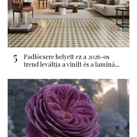
5
Padlócsere helyett ez a 2026-os
trend leváltja a vinilt és a laminá...