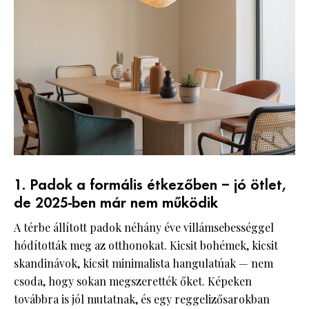
1. Padok a formális étkezőben – jó ötlet,
de 2025-ben már nem működik
A térbe állított padok néhány éve villámsebességgel
hódították meg az otthonokat. Kicsit bohémek, kicsit
skandinávok, kicsit minimalista hangulatúak — nem
csoda, hogy sokan megszerették őket. Képeken
továbbra is jól mutatnak, és egy reggelizősarokban