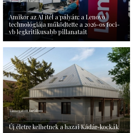
Támogatott tartalom
Amikor az AI ítél a pályán: a Lenovo
technológiája működtette a 2026-os foci-
vb legkritikusabb pillanatait
Támogatott tartalom
Új életre kelhetnek a hazai Kádár-kockák