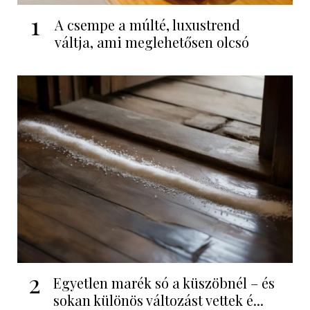
1
A csempe a múlté, luxustrend
váltja, ami meglehetősen olcsó
2
Egyetlen marék só a küszöbnél – és
sokan különös változást vettek é...