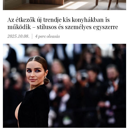
Az étkezők új trendje kis konyhákban is
működik – stílusos és személyes egyszerre
2025.10.08.
4 perc olvasás