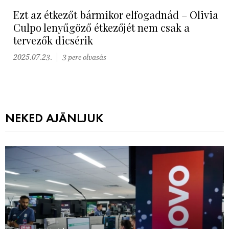
Ezt az étkezőt bármikor elfogadnád – Olivia
Culpo lenyűgöző étkezőjét nem csak a
tervezők dicsérik
2025.07.23.
3 perc olvasás
NEKED AJÁNLJUK