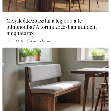
Melyik étkezőasztal a legjobb a te
otthonodba? A forma 2026-ban mindent
meghatároz
2025.11.18.
4 perc olvasás