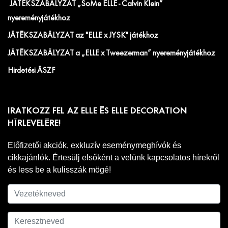
JÁTÉKSZABÁLYZAT „SoMe ELLE - Calvin Klein”
nyereményjátékhoz
JÁTÉKSZABÁLYZAT az "ELLE x JYSK" játékhoz
JÁTÉKSZABÁLYZAT a „ELLE x Tweezerman” nyereményjátékhoz
Hirdetési ÁSZF
IRATKOZZ FEL AZ ELLE ÉS ELLE DECORATION
HÍRLEVELÉRE!
Előfizetői akciók, exkluzív eseménymeghívók és
cikkajánlók. Értesülj elsőként a velünk kapcsolatos hírekről
és less be a kulisszák mögé!