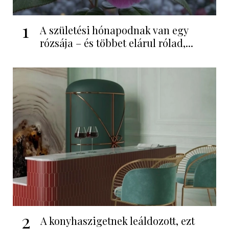
1
A születési hónapodnak van egy
rózsája – és többet elárul rólad,...
2
A konyhaszigetnek leáldozott, ezt