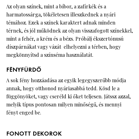
Az olyan színek, mint a bíbor, a zafírkék és a
harmatossárga, tökéletesen illeszkednek a nyári
témához. Ezek a színek karaktert adnak minden
térnek, és jól működnek az olyan visszafogott színekkel,
mint a fehér, a krém és a bézs. Próbálj ékszertónusú
díszpárnákat vagy vázát elhelyezni a térben, hogy
megkönnyítsd a színséma használatát.
FÉNYFÜRDŐ
A sok fény hozzáadása az egyik legegyszerűbb módja
annak, hogy otthonod nyáriasabbá tedd. Kösd le a
függönyöket, vagy cseréld ki őket teljesen. Játssz azzal,
melyik típus pontosan milyen minőségű, és mennyi
fényt enged be.
FONOTT DEKOROK