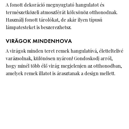
A fonott dekoráció megnyugtató hangulatot és
természetközeli atmoszférát kölcsönöz otthonodnak.
Használj fonott tárolókat, de akár ilyen típusú
lámpatesteket is beszerezhetsz.
VIRÁGOK MINDENHOVA
A virágok minden teret remek hangulatúvá, életteltelivé
varázsolnak, különösen nyáron! Gondoskodj arról,
hogy minél több élő virág megjelenjen az otthonodban,
amelyek remek illatot is árasztanak a design mellett.