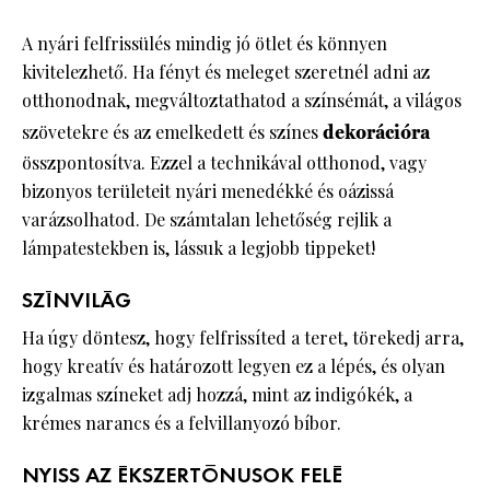
A nyári felfrissülés mindig jó ötlet és könnyen
kivitelezhető. Ha fényt és meleget szeretnél adni az
otthonodnak, megváltoztathatod a színsémát, a világos
szövetekre és az emelkedett és színes
dekorációra
összpontosítva. Ezzel a technikával otthonod, vagy
bizonyos területeit nyári menedékké és oázissá
varázsolhatod. De számtalan lehetőség rejlik a
lámpatestekben is, lássuk a legjobb tippeket!
SZÍNVILÁG
Ha úgy döntesz, hogy felfrissíted a teret, törekedj arra,
hogy kreatív és határozott legyen ez a lépés, és olyan
izgalmas színeket adj hozzá, mint az indigókék, a
krémes narancs és a felvillanyozó bíbor.
NYISS AZ ÉKSZERTÓNUSOK FELÉ