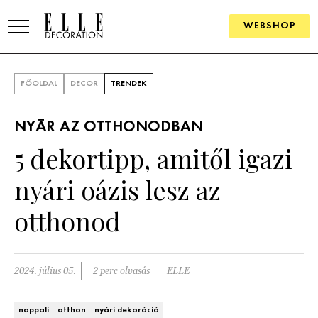
WEBSHOP
ELLE.HU
FŐOLDAL
DECOR
TRENDEK
HÍREK
NYÁR AZ OTTHONODBAN
TRENDEK
5 dekortipp, amitől igazi
SZOBÁK
nyári oázis lesz az
Konyha
ÖTLETEK
otthonod
Fürdőszoba
SZÉP TEREK
Nappali
Szállodák és vendégházak
2024. július 05.
2 perc olvasás
ELLE
WEBSHOP
Hálószoba
Lakások
nappali
otthon
nyári dekoráció