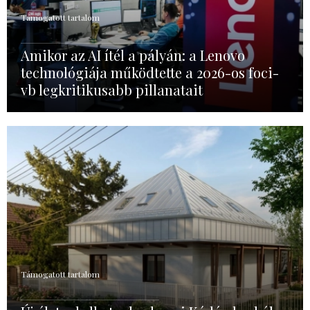
Támogatott tartalom
Amikor az AI ítél a pályán: a Lenovo
technológiája működtette a 2026-os foci-
vb legkritikusabb pillanatait
Támogatott tartalom