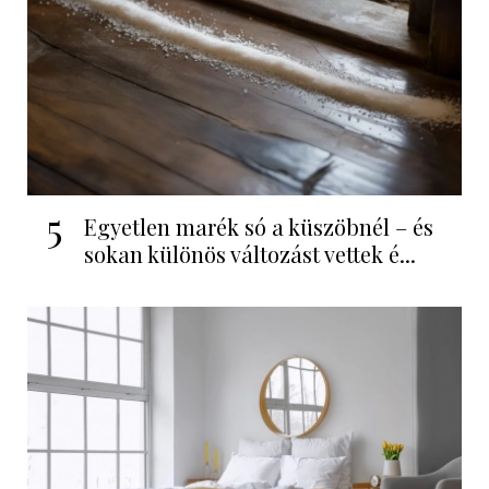
5
Egyetlen marék só a küszöbnél – és
sokan különös változást vettek é...