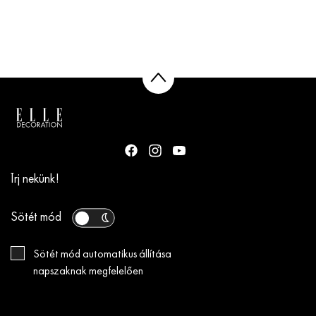
Írj nekünk!
Sötét mód
Sötét mód automatikus állítása
napszaknak megfelelően