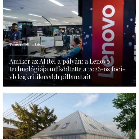
Támogatott tartalom
Amikor az AI ítél a pályán: a Lenovo
technológiája működtette a 2026-os foci-
vb legkritikusabb pillanatait