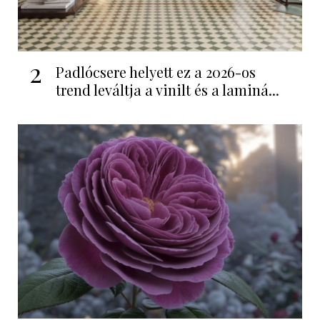
2
Padlócsere helyett ez a 2026-os
trend leváltja a vinilt és a laminá...