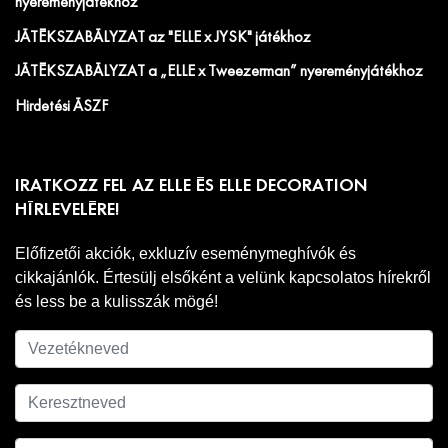
nyereményjátékhoz
JÁTÉKSZABÁLYZAT az "ELLE x JYSK" játékhoz
JÁTÉKSZABÁLYZAT a „ELLE x Tweezerman” nyereményjátékhoz
Hirdetési ÁSZF
IRATKOZZ FEL AZ ELLE ÉS ELLE DECORATION
HÍRLEVELÉRE!
Előfizetői akciók, exkluzív eseménymeghívók és
cikkajánlók. Értesülj elsőként a velünk kapcsolatos hírekről
és less be a kulisszák mögé!