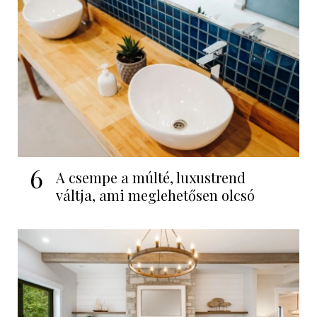
6
A csempe a múlté, luxustrend
váltja, ami meglehetősen olcsó