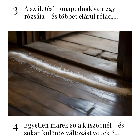
3
A születési hónapodnak van egy
rózsája – és többet elárul rólad,...
4
Egyetlen marék só a küszöbnél – és
sokan különös változást vettek é...