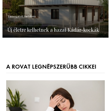
Támogatott tartalom
Új életre kelhetnek a hazai Kádár-kockák
A ROVAT LEGNÉPSZERŰBB CIKKEI