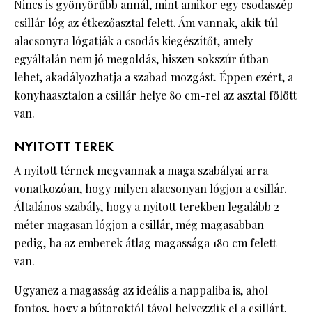
Nincs is gyönyörűbb annál, mint amikor egy csodaszép
csillár lóg az étkezőasztal felett. Ám vannak, akik túl
alacsonyra lógatják a csodás kiegészítőt, amely
egyáltalán nem jó megoldás, hiszen sokszúr útban
lehet, akadályozhatja a szabad mozgást. Éppen ezért, a
konyhaasztalon a csillár helye 80 cm-rel az asztal fölött
van.
NYITOTT TEREK
A nyitott térnek megvannak a maga szabályai arra
vonatkozóan, hogy milyen alacsonyan lógjon a csillár.
Általános szabály, hogy a nyitott terekben legalább 2
méter magasan lógjon a csillár, még magasabban
pedig, ha az emberek átlag magassága 180 cm felett
van.
Ugyanez a magasság az ideális a nappaliba is, ahol
fontos, hogy a bútoroktól távol helyezzük el a csillárt.