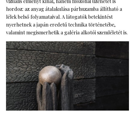
vizuális élményt kínál, hanem filozófiai üzenetet is
hordoz: az anyag átalakulása párhuzamba állítható a
lélek belső folyamataival. A látogatók betekintést
nyerhetnek a japán eredetű technika történetébe,
valamint megismerhetik a galéria alkotói szemléletét is.