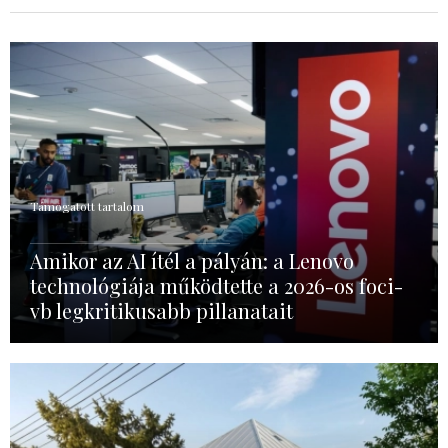
Támogatott tartalom
Amikor az AI ítél a pályán: a Lenovo
technológiája működtette a 2026-os foci-
vb legkritikusabb pillanatait