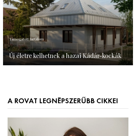
Támogatott tartalom
Új életre kelhetnek a hazai Kádár-kockák
A ROVAT LEGNÉPSZERŰBB CIKKEI