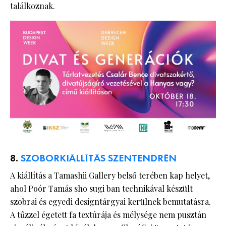
találkoznak.
8.
SZOBORKIÁLLÍTÁS SZENTENDRÉN
A kiállítás a Tamashii Gallery belső terében kap helyet,
ahol Poór Tamás sho sugi ban technikával készült
szobrai és egyedi designtárgyai kerülnek bemutatásra.
A tűzzel égetett fa textúrája és mélysége nem pusztán