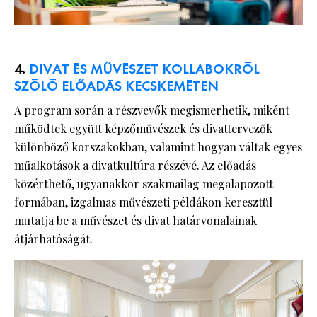
4.
DIVAT ÉS MŰVÉSZET KOLLABOKRÓL
SZÓLÓ ELŐADÁS KECSKEMÉTEN
A program során a részvevők megismerhetik, miként
működtek együtt képzőművészek és divattervezők
különböző korszakokban, valamint hogyan váltak egyes
műalkotások a divatkultúra részévé. Az előadás
közérthető, ugyanakkor szakmailag megalapozott
formában, izgalmas művészeti példákon keresztül
mutatja be a művészet és divat határvonalainak
átjárhatóságát.