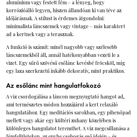
alumínium vagy festett fém – a lényeg, hogy
korrózióálló legyen, hiszen állandóan ki van téve az
időjárásnak. A stílust is érdemes átgondolni:
minimalista láncszemek vagy vintage – más karaktert
ad a kertnek vagy a terasznak.
A funkció is számít: minél nagyobb vagy szélesebb
láncszemekből áll, annál hatékonyabban vezeti le a
vizet. Egy sűrű szövésű esőlánc kevésbé fröcsköl, míg
egy laza szerkezetű inkább dekoratív, mint praktikus.
Az esőlánc mint hangulatfokozó
A víz csordogálása a láncon megnyugtató hangot ad,
ami természetes módon hozzájárul a kert relaxáló
hangulatához. Egy meditációs sarokban, egy pihenőpad
mellett vagy akár egy kültéri zuhany közelében is
különleges hangulatot teremthet. A víz megcsillanása a
fémfelületeken, az enyhe csobogás eső idején – és