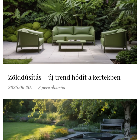
Zölddúsítás – új trend hódít a kertekben
2025.06.20.
3 perc olvasás