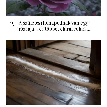
2
A születési hónapodnak van egy
rózsája – és többet elárul rólad,...