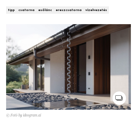
Kert és terasz
HÍRLEVÉL
tipp
csatorna
esőlánc
ereszcsatorna
vízelvezetés
© Fotó by ideogram.ai