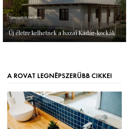
Támogatott tartalom
Új életre kelhetnek a hazai Kádár-kockák
A ROVAT LEGNÉPSZERŰBB CIKKEI