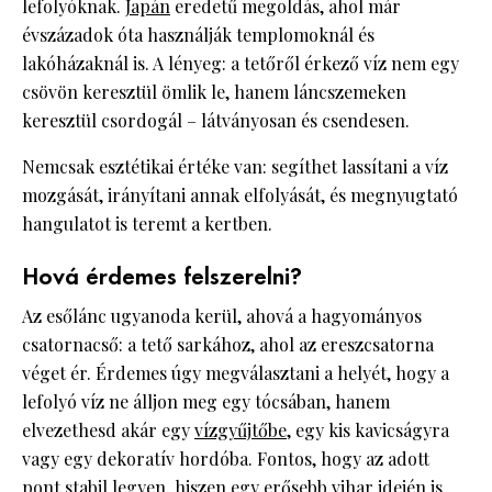
lefolyóknak.
Japán
eredetű megoldás, ahol már
évszázadok óta használják templomoknál és
lakóházaknál is. A lényeg: a tetőről érkező víz nem egy
csövön keresztül ömlik le, hanem láncszemeken
keresztül csordogál – látványosan és csendesen.
Nemcsak esztétikai értéke van: segíthet lassítani a víz
mozgását, irányítani annak elfolyását, és megnyugtató
hangulatot is teremt a kertben.
Hová érdemes felszerelni?
Az esőlánc ugyanoda kerül, ahová a hagyományos
csatornacső: a tető sarkához, ahol az ereszcsatorna
véget ér. Érdemes úgy megválasztani a helyét, hogy a
lefolyó víz ne álljon meg egy tócsában, hanem
elvezethesd akár egy
vízgyűjtőbe
, egy kis kavicságyra
vagy egy dekoratív hordóba. Fontos, hogy az adott
pont stabil legyen, hiszen egy erősebb vihar idején is