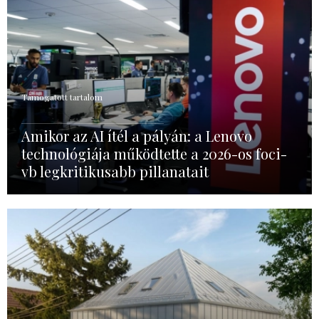
Támogatott tartalom
Amikor az AI ítél a pályán: a Lenovo
technológiája működtette a 2026-os foci-
vb legkritikusabb pillanatait