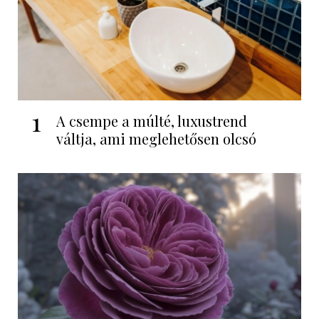
1
A csempe a múlté, luxustrend
váltja, ami meglehetősen olcsó