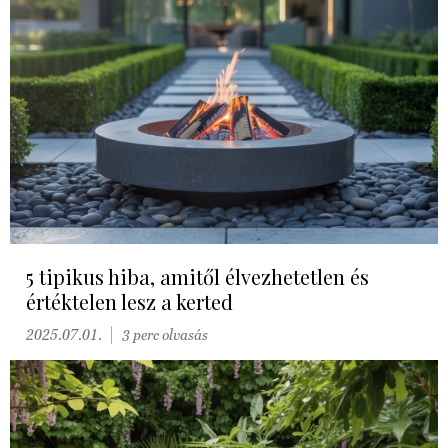
5 tipikus hiba, amitől élvezhetetlen és
értéktelen lesz a kerted
2025.07.01.
3 perc olvasás