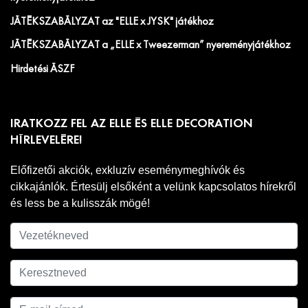
JÁTÉKSZABÁLYZAT az "ELLE x JYSK" játékhoz
JÁTÉKSZABÁLYZAT a „ELLE x Tweezerman” nyereményjátékhoz
Hirdetési ÁSZF
IRATKOZZ FEL AZ ELLE ÉS ELLE DECORATION
HÍRLEVELÉRE!
Előfizetői akciók, exkluzív eseménymeghívók és
cikkajánlók. Értesülj elsőként a velünk kapcsolatos hírekről
és less be a kulisszák mögé!