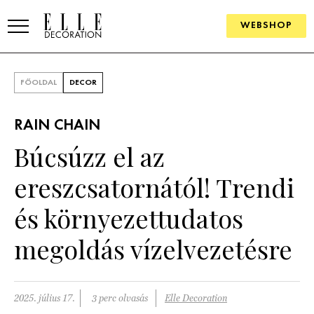
WEBSHOP
ELLE.HU
FŐOLDAL
DECOR
HÍREK
RAIN CHAIN
TRENDEK
Búcsúzz el az
SZOBÁK
ereszcsatornától! Trendi
Konyha
ÖTLETEK
és környezettudatos
Fürdőszoba
SZÉP TEREK
megoldás vízelvezetésre
Nappali
Szállodák és vendégházak
WEBSHOP
Hálószoba
Lakások
2025. július 17.
3 perc olvasás
Elle Decoration