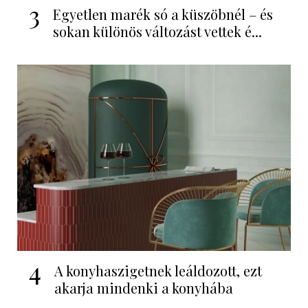
3
Egyetlen marék só a küszöbnél – és
sokan különös változást vettek é...
4
A konyhaszigetnek leáldozott, ezt
akarja mindenki a konyhába