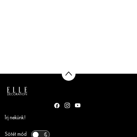
Írj nekünk!
Sötét mód