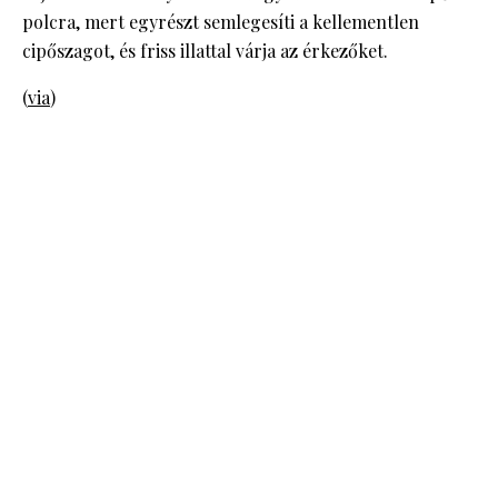
polcra, mert egyrészt semlegesíti a kellementlen
cipőszagot, és friss illattal várja az érkezőket.
(
via
)