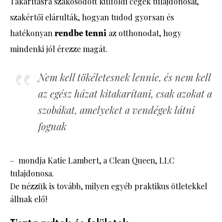
Takarításra szakosodott külföldi cégek tulajdonosai,
szakértői elárulták, hogyan tudod gyorsan és
hatékonyan
rendbe tenni
az otthonodat, hogy
mindenki jól érezze magát.
Nem kell tökéletesnek lennie, és nem kell
az egész házat kitakarítani, csak azokat a
szobákat, amelyeket a vendégek látni
fognak
– mondja Katie Lambert, a Clean Queen, LLC
tulajdonosa.
De nézzük is tovább, milyen egyéb praktikus ötletekkel
állnak elő!