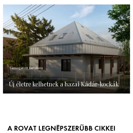
Támogatott tartalom
Új életre kelhetnek a hazai Kádár-kockák
A ROVAT LEGNÉPSZERŰBB CIKKEI