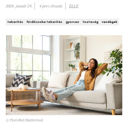
Kert és terasz
2026. január 24.
4 perc olvasás
ELLE
HÍRLEVÉL
takarítás
fürdőszoba takarítás
gyorsan
tisztaság
vendégek
© Pixel-Shot/Shutterstock