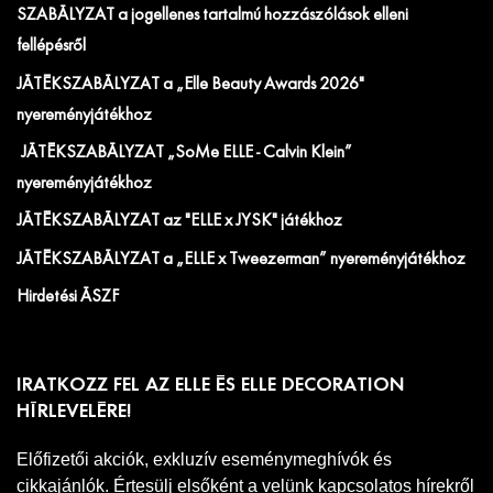
SZABÁLYZAT a jogellenes tartalmú hozzászólások elleni
fellépésről
JÁTÉKSZABÁLYZAT a „Elle Beauty Awards 2026"
nyereményjátékhoz
JÁTÉKSZABÁLYZAT „SoMe ELLE - Calvin Klein”
nyereményjátékhoz
JÁTÉKSZABÁLYZAT az "ELLE x JYSK" játékhoz
JÁTÉKSZABÁLYZAT a „ELLE x Tweezerman” nyereményjátékhoz
Hirdetési ÁSZF
IRATKOZZ FEL AZ ELLE ÉS ELLE DECORATION
HÍRLEVELÉRE!
Előfizetői akciók, exkluzív eseménymeghívók és
cikkajánlók. Értesülj elsőként a velünk kapcsolatos hírekről