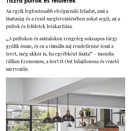
Tiszta pultok és felületek
Az egyik legfontosabb elvégzendő feladat, ami a
tisztaság és a rend megteremtésében sokat segít, az a
pultok és felületek letakarítása.
„A pultokon és asztalokon rengeteg soknapos tárgy
gyűlik össze, és ez a vizuális zaj rendetlenné teszi a
teret, még akkor is, ha egyébként tiszta” – mondja
Gillian Economou, a Sort It Out tulajdonosa és vezető
szervezője.