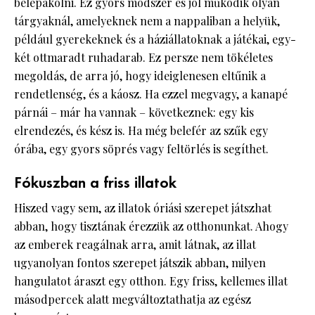
belepakolni. Ez gyors módszer és jól működik olyan
tárgyaknál, amelyeknek nem a nappaliban a helyük,
például gyerekeknek és a háziállatoknak a játékai, egy-
két ottmaradt ruhadarab. Ez persze nem tökéletes
megoldás, de arra jó, hogy ideiglenesen eltűnik a
rendetlenség, és a káosz. Ha ezzel megvagy, a kanapé
párnái – már ha vannak – következnek: egy kis
elrendezés, és kész is. Ha még belefér az szűk egy
órába, egy gyors söprés vagy feltörlés is segíthet.
Fókuszban a friss illatok
Hiszed vagy sem, az illatok óriási szerepet játszhat
abban, hogy tisztának érezzük az otthonunkat. Ahogy
az emberek reagálnak arra, amit látnak, az illat
ugyanolyan fontos szerepet játszik abban, milyen
hangulatot áraszt egy otthon. Egy friss, kellemes illat
másodpercek alatt megváltoztathatja az egész