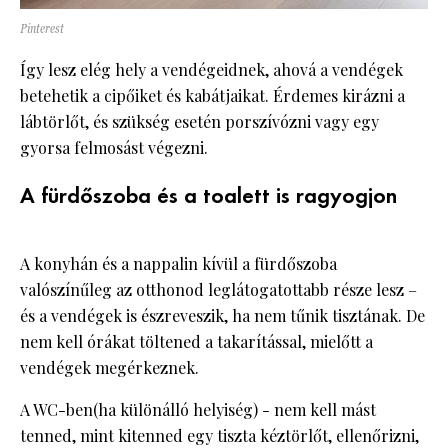
Pinterest
Így lesz elég hely a vendégeidnek, ahová a vendégek
betehetik a cipőiket és kabátjaikat. Érdemes kirázni a
lábtörlőt, és szükség esetén porszívózni vagy egy
gyorsa felmosást végezni.
A fürdőszoba és a toalett is ragyogjon
A konyhán és a nappalin kívül a fürdőszoba
valószínűleg az otthonod leglátogatottabb része lesz –
és a vendégek is észreveszik, ha nem tűnik tisztának. De
nem kell órákat töltened a takarítással, mielőtt a
vendégek megérkeznek.
A WC-ben(ha különálló helyiség) - nem kell mást
tenned, mint kitenned egy tiszta kéztörlőt, ellenőrizni,