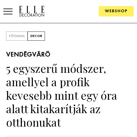
WEBSHOP
ELLE.HU
FŐOLDAL
DECOR
HÍREK
VENDÉGVÁRÓ
TRENDEK
5 egyszerű módszer,
SZOBÁK
amellyel a profik
Konyha
ÖTLETEK
kevesebb mint egy óra
Fürdőszoba
SZÉP TEREK
alatt kitakarítják az
Nappali
Szállodák és vendégházak
WEBSHOP
otthonukat
Hálószoba
Lakások