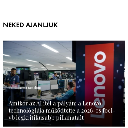
NEKED AJÁNLJUK
Támogatott tartalom
Amikor az AI ítél a pályán: a Lenovo
technológiája működtette a 2026-os foci-
vb legkritikusabb pillanatait