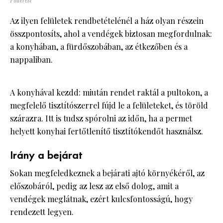
Pinterest
Az ilyen felületek rendbetételénél a ház olyan részein
összpontosíts, ahol a vendégek biztosan megfordulnak:
a konyhában, a fürdőszobában, az étkezőben és a
nappaliban.
A konyhával kezdd: miután rendet raktál a pultokon, a
megfelelő tisztítószerrel fújd le a felületeket, és töröld
szárazra. Itt is tudsz spórolni az időn, ha a permet
helyett konyhai fertőtlenítő tisztítókendőt használsz.
Irány a bejárat
Sokan megfeledkeznek a bejárati ajtó környékéről, az
előszobáról, pedig az lesz az első dolog, amit a
vendégek meglátnak, ezért kulcsfontosságú, hogy
rendezett legyen.