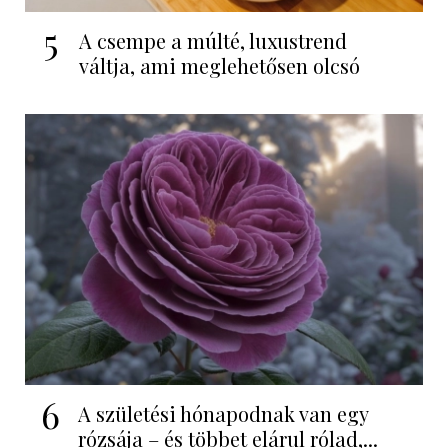
5
A csempe a múlté, luxustrend
váltja, ami meglehetősen olcsó
6
A születési hónapodnak van egy
rózsája – és többet elárul rólad,...