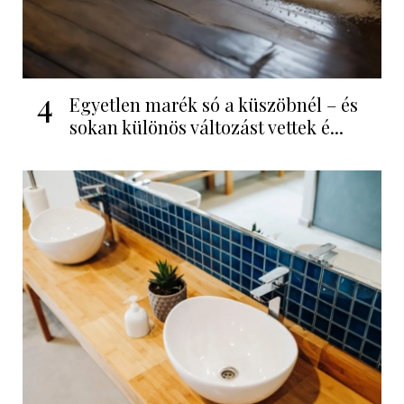
4
Egyetlen marék só a küszöbnél – és
sokan különös változást vettek é...