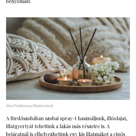
benyomást.
Vera Prokhorova/Shutteerstock
A fürdőszobában szobai spray-t használjunk, illóolajat,
illatgyertyát tehetünk a lakás más részeire is. A
bejáratnál is elhelyezhetünk egy kis illatzsákot a cipős