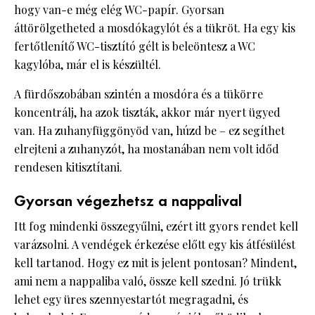
hogy van-e még elég WC-papír. Gyorsan
áttörölgetheted a mosdókagylót és a tükröt. Ha egy kis
fertőtlenítő WC-tisztító gélt is beleöntesz a WC
kagylóba, már el is készültél.
A fürdőszobában szintén a mosdóra és a tükörre
koncentrálj, ha azok tiszták, akkor már nyert ügyed
van. Ha zuhanyfüggönyöd van, húzd be – ez segíthet
elrejteni a zuhanyzót, ha mostanában nem volt időd
rendesen kitisztítani.
Gyorsan végezhetsz a nappalival
Itt fog mindenki összegyűlni, ezért itt gyors rendet kell
varázsolni. A vendégek érkezése előtt egy kis átfésülést
kell tartanod. Hogy ez mit is jelent pontosan? Mindent,
ami nem a nappaliba való, össze kell szedni. Jó trükk
lehet egy üres szennyestartót megragadni, és