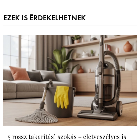
EZEK IS ÉRDEKELHETNEK
5 rossz takarítási szokás – életveszélyes is