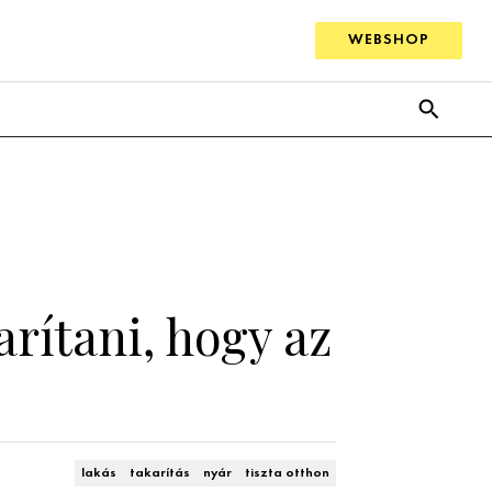
WEBSHOP
arítani, hogy az
lakás
takarítás
nyár
tiszta otthon