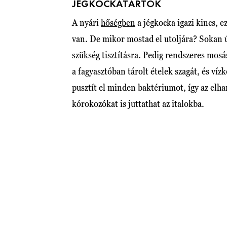
JÉGKOCKATARTÓK
A nyári
hőségben
a jégkocka igazi kincs, e
van. De mikor mostad el utoljára? Sokan ú
szükség tisztításra. Pedig rendszeres mos
a fagyasztóban tárolt ételek szagát, és víz
pusztít el minden baktériumot, így az elha
kórokozókat is juttathat az italokba.