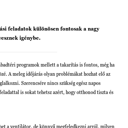
ási feladatok különösen fontosak a nagy
vesznek igénybe.
abadtéri programok mellett a takarítás is fontos, még ha
özé. A meleg időjárás olyan problémákat hozhat elő az
lalkozni. Szerencsére nincs szükség egész napos
ladattal is sokat tehetsz azért, hogy otthonod tiszta és
et a ventilátor, de könnyű megfeledkezni arról, milyen