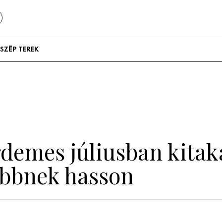
SZÉP TEREK
Szállodák és
vendégházak
Lakások
rdemes júliusban kitak
ebbnek hasson