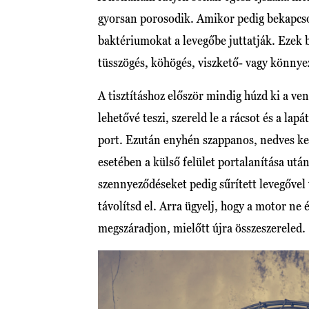
gyorsan porosodik. Amikor pedig bekapcsolj
baktériumokat a levegőbe juttatják. Ezek b
tüsszögés, köhögés, viszkető- vagy könnyez
A tisztításhoz először mindig húzd ki a ve
lehetővé teszi, szereld le a rácsot és a lap
port. Ezután enyhén szappanos, nedves ken
esetében a külső felület portalanítása után
szennyeződéseket pedig sűrített levegővel 
távolítsd el. Arra ügyelj, hogy a motor ne é
megszáradjon, mielőtt újra összeszereled.