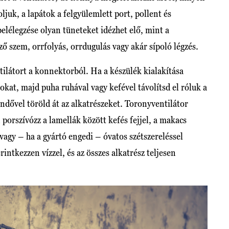
uk, a lapátok a felgyülemlett port, pollent és
elélegzése olyan tüneteket idézhet elő, mint a
ő szem, orrfolyás, orrdugulás vagy akár sípoló légzés.
ntilátort a konnektorból. Ha a készülék kialakítása
átokat, majd puha ruhával vagy kefével távolítsd el róluk a
dővel töröld át az alkatrészeket. Toronyventilátor
 porszívózz a lamellák között kefés fejjel, a makacs
vagy – ha a gyártó engedi – óvatos szétszereléssel
rintkezzen vízzel, és az összes alkatrész teljesen