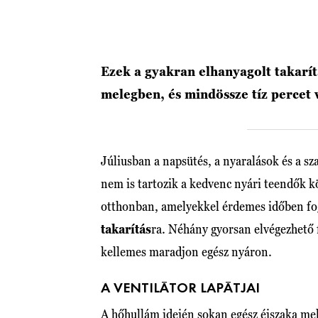
Ezek a gyakran elhanyagolt takarít
melegben, és mindössze tíz percet 
Júliusban a napsütés, a nyaralások és a sz
nem is tartozik a kedvenc nyári teendők k
otthonban, amelyekkel érdemes időben fog
takarítás
ra. Néhány gyorsan elvégezhető fe
kellemes maradjon egész nyáron.
A VENTILÁTOR LAPÁTJAI
A hőhullám idején sokan egész éjszaka meh