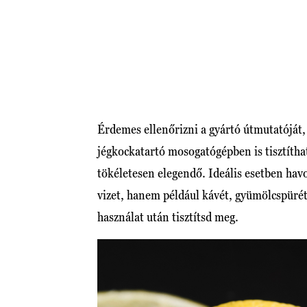
Érdemes ellenőrizni a gyártó útmutatóját
jégkockatartó mosogatógépben is tisztíth
tökéletesen elegendő. Ideális esetben ha
vizet, hanem például kávét, gyümölcspüré
használat után tisztítsd meg.