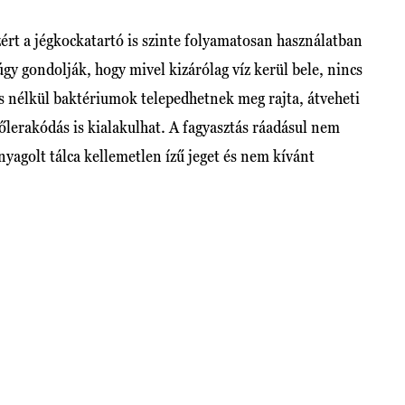
zért a jégkockatartó is szinte folyamatosan használatban
gy gondolják, hogy mivel kizárólag víz kerül bele, nincs
ás nélkül baktériumok telepedhetnek meg rajta, átveheti
kőlerakódás is kialakulhat. A fagyasztás ráadásul nem
nyagolt tálca kellemetlen ízű jeget és nem kívánt