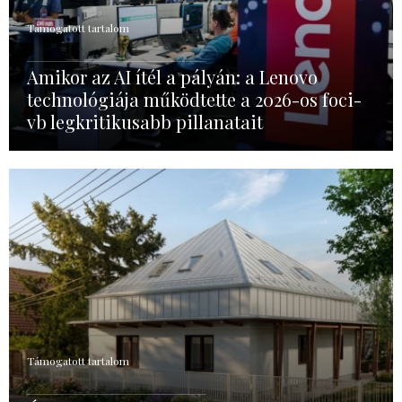
Támogatott tartalom
Amikor az AI ítél a pályán: a Lenovo
technológiája működtette a 2026-os foci-
vb legkritikusabb pillanatait
Támogatott tartalom