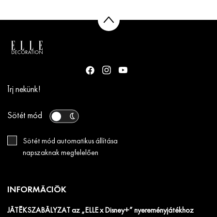
Írj nekünk!
Sötét mód
Sötét mód automatikus állítása
napszaknak megfelelően
INFORMÁCIÓK
JÁTÉKSZABÁLYZAT az „ELLE x Disney+” nyereményjátékhoz