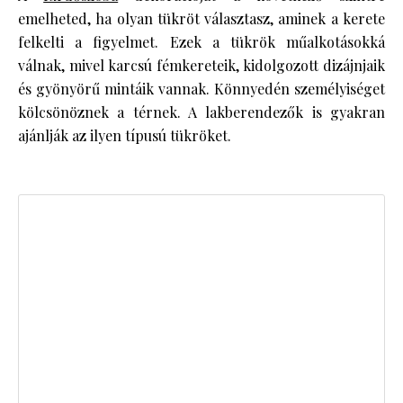
emelheted, ha olyan tükröt választasz, aminek a kerete
felkelti a figyelmet. Ezek a tükrök műalkotásokká
válnak, mivel karcsú fémkereteik, kidolgozott dizájnjaik
és gyönyörű mintáik vannak. Könnyedén személyiséget
kölcsönöznek a térnek. A lakberendezők is gyakran
ajánlják az ilyen típusú tükröket.