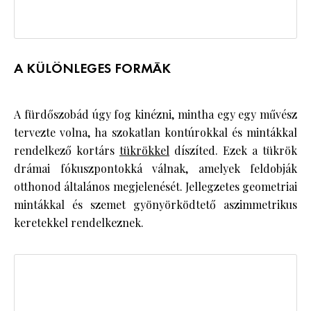
A KÜLÖNLEGES FORMÁK
A fürdőszobád úgy fog kinézni, mintha egy egy művész
tervezte volna, ha szokatlan kontúrokkal és mintákkal
rendelkező kortárs
tükrökkel
díszíted. Ezek a tükrök
drámai fókuszpontokká válnak, amelyek feldobják
otthonod általános megjelenését. Jellegzetes geometriai
mintákkal és szemet gyönyörködtető aszimmetrikus
keretekkel rendelkeznek.