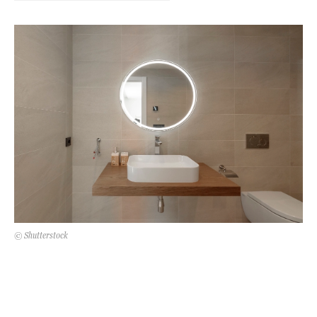
Kert és terasz
HÍRLEVÉL
© Shutterstock