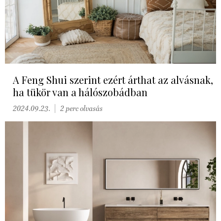
A Feng Shui szerint ezért árthat az alvásnak,
ha tükör van a hálószobádban
2024.09.23.
2 perc olvasás