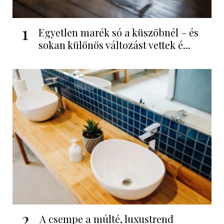
1
Egyetlen marék só a küszöbnél – és
sokan különös változást vettek é...
2
A csempe a múlté, luxustrend