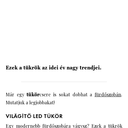
Ezek a tükrök az idei év nagy trendjei.
Már egy
tükör
csere is sokat dobhat a
fürdőszobán
.
Mutatjuk a legjobbakat!
VILÁGÍTÓ LED TÜKÖR
Egy modernebb
fürdőszobára
vágysz? Ezek a tükrök