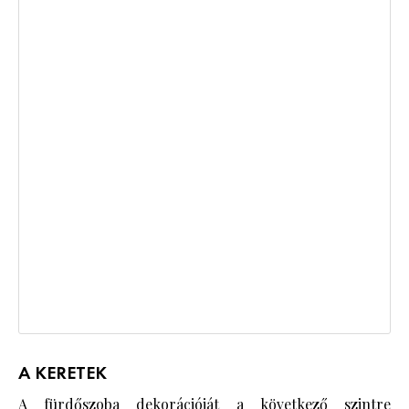
A KERETEK
A
fürdőszoba
dekorációját a következő szintre