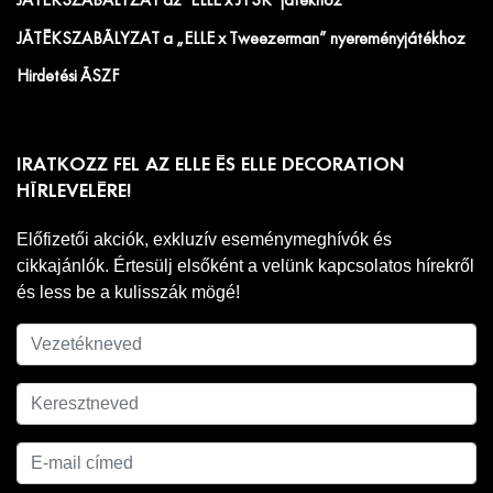
JÁTÉKSZABÁLYZAT az "ELLE x JYSK" játékhoz
JÁTÉKSZABÁLYZAT a „ELLE x Tweezerman” nyereményjátékhoz
Hirdetési ÁSZF
IRATKOZZ FEL AZ ELLE ÉS ELLE DECORATION
HÍRLEVELÉRE!
Előfizetői akciók, exkluzív eseménymeghívók és
cikkajánlók. Értesülj elsőként a velünk kapcsolatos hírekről
és less be a kulisszák mögé!