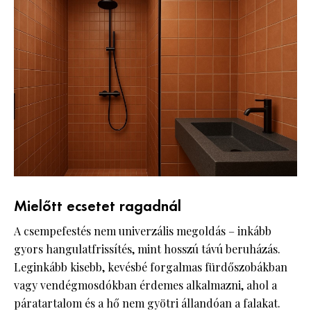
Mielőtt ecsetet ragadnál
A csempefestés nem univerzális megoldás – inkább
gyors hangulatfrissítés, mint hosszú távú beruházás.
Leginkább kisebb, kevésbé forgalmas fürdőszobákban
vagy vendégmosdókban érdemes alkalmazni, ahol a
páratartalom és a hő nem gyötri állandóan a falakat.