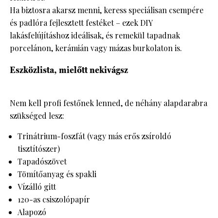
Ha biztosra akarsz menni, keress speciálisan csempére
és padlóra fejlesztett festéket – ezek DIY
lakásfelújításhoz ideálisak, és remekül tapadnak
porcelánon, kerámián vagy mázas burkolaton is.
Eszközlista, mielőtt nekivágsz
Nem kell profi festőnek lenned, de néhány alapdarabra
szükséged lesz:
Trinátrium-foszfát (vagy más erős zsíroldó
tisztítószer)
Tapadószövet
Tömítőanyag és spakli
Vízálló gitt
120-as csiszolópapír
Alapozó