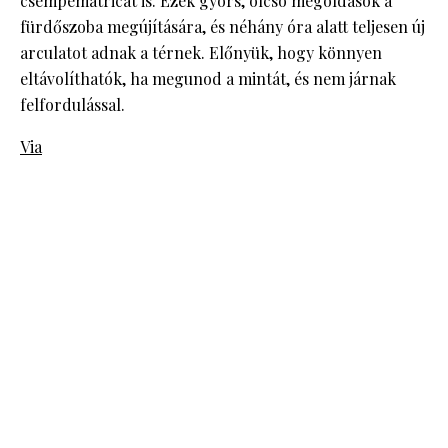
csempematricát is. Ezek gyors, olcsó megoldások a
fürdőszoba megújítására, és néhány óra alatt teljesen új
arculatot adnak a térnek. Előnyük, hogy könnyen
eltávolíthatók, ha megunod a mintát, és nem járnak
felfordulással.
Via