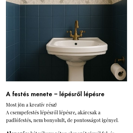
A festés menete – lépésről lépésre
Most jön a kreatív rész!
A csempefestés lépésről lépésre, akárcsak a
padlófestés, nem bonyolult, de pontosságot igényel.