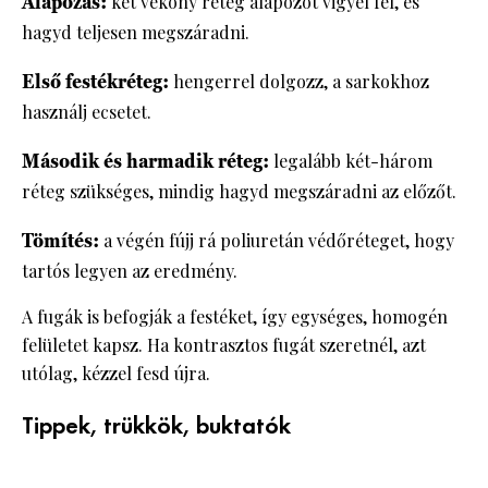
Alapozás:
két vékony réteg alapozót vigyél fel, és
hagyd teljesen megszáradni.
Első festékréteg:
hengerrel dolgozz, a sarkokhoz
használj ecsetet.
Második és harmadik réteg:
legalább két-három
réteg szükséges, mindig hagyd megszáradni az előzőt.
Tömítés:
a végén fújj rá poliuretán védőréteget, hogy
tartós legyen az eredmény.
A fugák is befogják a festéket, így egységes, homogén
felületet kapsz. Ha kontrasztos fugát szeretnél, azt
utólag, kézzel fesd újra.
Tippek, trükkök, buktatók