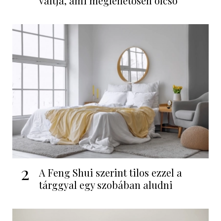
váltja, ami meglehetősen olcsó
2
A Feng Shui szerint tilos ezzel a
tárggyal egy szobában aludni