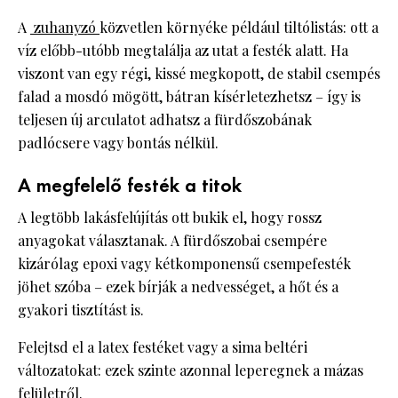
A
zuhanyzó
közvetlen környéke például tiltólistás: ott a
víz előbb-utóbb megtalálja az utat a festék alatt. Ha
viszont van egy régi, kissé megkopott, de stabil csempés
falad a mosdó mögött, bátran kísérletezhetsz – így is
teljesen új arculatot adhatsz a fürdőszobának
padlócsere vagy bontás nélkül.
A megfelelő festék a titok
A legtöbb lakásfelújítás ott bukik el, hogy rossz
anyagokat választanak. A fürdőszobai csempére
kizárólag epoxi vagy kétkomponensű csempefesték
jöhet szóba – ezek bírják a nedvességet, a hőt és a
gyakori tisztítást is.
Felejtsd el a latex festéket vagy a sima beltéri
változatokat: ezek szinte azonnal leperegnek a mázas
felületről.