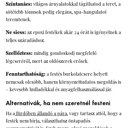
Színtanács:
világos árnyalatokkal tágíthatod a teret, a
sötétebb tónusok pedig elegáns, spa-hangulatot
teremtenek.
Ne siess:
az epoxi festékek akár 24 órát is igényelnek a
teljes száradáshoz.
Szellőztess:
mindig gondoskodj megfelelő
légcseréről, mert az oldószerek erősek.
Fenntarthatóság:
a festés burkolatcsere helyett
nemcsak olcsóbb, hanem környezettudatos megoldás is
– kevesebb hulladékkal és anyagfelhasználással jár.
Alternatívák, ha nem szeretnél festeni
Ha a
fürdőben állandó a pára
, vagy tartasz attól, hogy a
festék nem bírja, választhatsz öntapadós