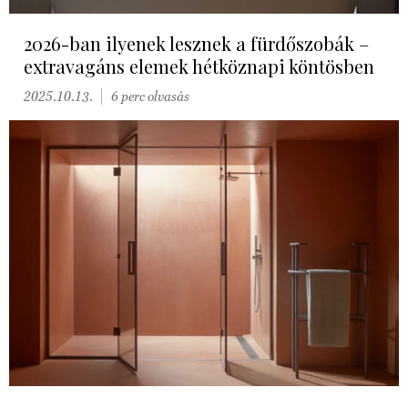
2026-ban ilyenek lesznek a fürdőszobák –
extravagáns elemek hétköznapi köntösben
2025.10.13.
6 perc olvasás