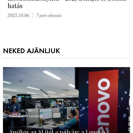
hatás
2025.10.06.
7 perc olvasás
NEKED AJÁNLJUK
Támogatott tartalom
Amikor az AI ítél a pályán: a Lenovo