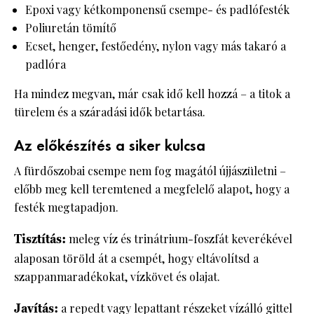
Epoxi vagy kétkomponensű csempe- és padlófesték
Poliuretán tömítő
Ecset, henger, festőedény, nylon vagy más takaró a
padlóra
Ha mindez megvan, már csak idő kell hozzá – a titok a
türelem és a száradási idők betartása.
Az előkészítés a siker kulcsa
A fürdőszobai csempe nem fog magától újjászületni –
előbb meg kell teremtened a megfelelő alapot, hogy a
festék megtapadjon.
Tisztítás:
meleg víz és trinátrium-foszfát keverékével
alaposan töröld át a csempét, hogy eltávolítsd a
szappanmaradékokat, vízkövet és olajat.
Javítás:
a repedt vagy lepattant részeket vízálló gittel