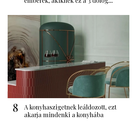
emberek, akiknek ez a 3 dolog...
8
A konyhaszigetnek leáldozott, ezt
akarja mindenki a konyhába