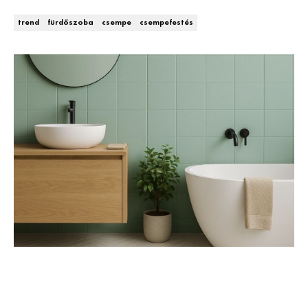
Kert és terasz
HÍRLEVÉL
trend
fürdőszoba
csempe
csempefestés