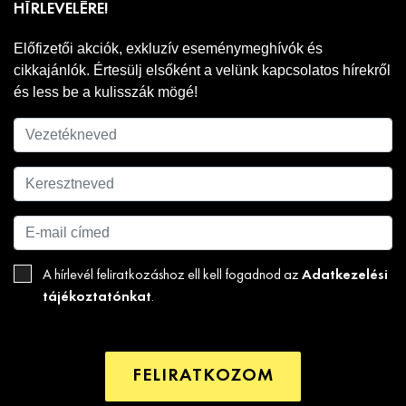
HÍRLEVELÉRE!
Előfizetői akciók, exkluzív eseménymeghívók és
cikkajánlók. Értesülj elsőként a velünk kapcsolatos hírekről
és less be a kulisszák mögé!
Adatkezelési
A hírlevél feliratkozáshoz ell kell fogadnod az
tájékoztatónkat
.
FELIRATKOZOM