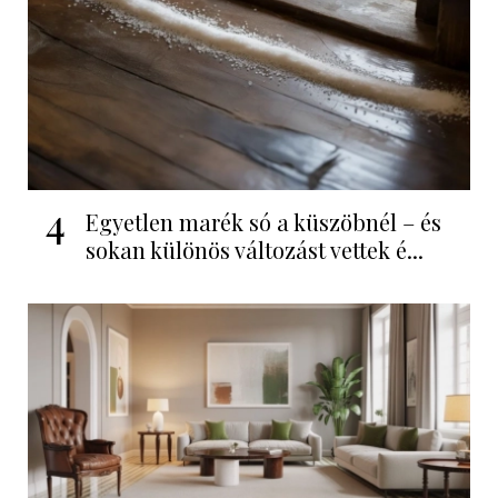
4
Egyetlen marék só a küszöbnél – és
sokan különös változást vettek é...