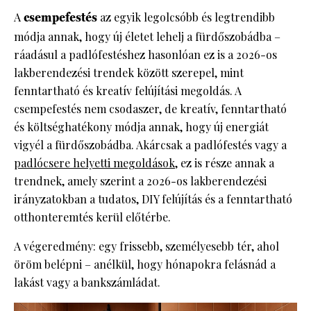
A
csempefestés
az egyik legolcsóbb és legtrendibb
módja annak, hogy új életet lehelj a fürdőszobádba –
ráadásul a padlófestéshez hasonlóan ez is a 2026-os
lakberendezési trendek között szerepel, mint
fenntartható és kreatív felújítási megoldás. A
csempefestés nem csodaszer, de kreatív, fenntartható
és költséghatékony módja annak, hogy új energiát
vigyél a fürdőszobádba. Akárcsak a padlófestés vagy a
padlócsere helyetti megoldások
, ez is része annak a
trendnek, amely szerint a 2026-os lakberendezési
irányzatokban a tudatos, DIY felújítás és a fenntartható
otthonteremtés kerül előtérbe.
A végeredmény: egy frissebb, személyesebb tér, ahol
öröm belépni – anélkül, hogy hónapokra felásnád a
lakást vagy a bankszámládat.