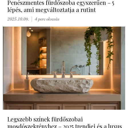
Penészmentes fürdőszoba egyszerűen – 5
lépés, ami megváltoztatja a rutint
2025.10.09.
4 perc olvasás
Legszebb színek fürdőszobai
mosdószekrényhez – 2025 trendjei és a luxus