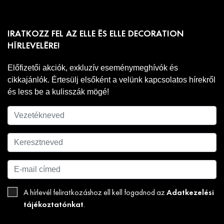
IRATKOZZ FEL AZ ELLE ÉS ELLE DECORATION
HÍRLEVELÉRE!
Előfizetői akciók, exkluzív eseménymeghívók és
cikkajánlók. Értesülj elsőként a velünk kapcsolatos hírekről
és less be a kulisszák mögé!
Adatkezelési
A hírlevél feliratkozáshoz ell kell fogadnod az
tájékoztatónkat
.