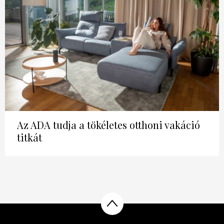
DECOR
Hírek
HOROSZKÓP
Trendek
SZTÁRHÍREK
Szobák
BUSINESS
Ötletek
ANYA
Az ADA tudja a tökéletes otthoni vakáció
Szép terek
titkát
AWARDS
BEAUTY AWARDS
EVENT
WEBSHOP