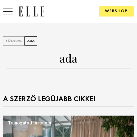
WEBSHOP
DIVAT
FŐOLDAL
ADA
ELLE DIGITAL
ada
GOURMET AWARDS
SZÉPSÉG
KULTÚRA
A SZERZŐ LEGÚJABB CIKKEI
PSZICHÉ
ÉLETMÓD
Támogatott tartalom
PÁRKAPCSOLAT