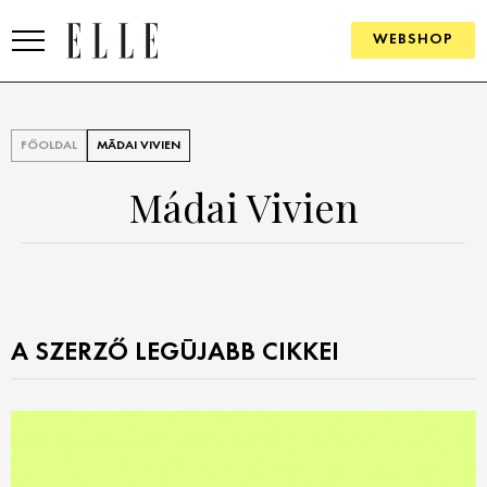
WEBSHOP
DIVAT
FŐOLDAL
MÁDAI VIVIEN
ELLE DIGITAL
Mádai Vivien
GOURMET AWARDS
SZÉPSÉG
KULTÚRA
A SZERZŐ LEGÚJABB CIKKEI
PSZICHÉ
ÉLETMÓD
PÁRKAPCSOLAT