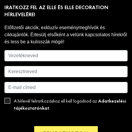
IRATKOZZ FEL AZ ELLE ÉS ELLE DECORATION
HÍRLEVELÉRE!
Előfizetői akciók, exkluzív eseménymeghívók és
cikkajánlók. Értesülj elsőként a velünk kapcsolatos hírekről
és less be a kulisszák mögé!
Adatkezelési
A hírlevél feliratkozáshoz ell kell fogadnod az
tájékoztatónkat
.