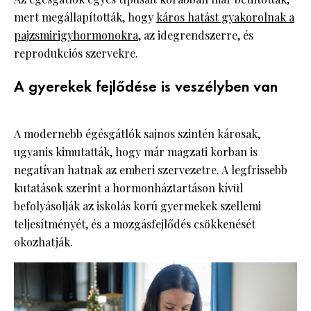
mert megállapították, hogy
káros hatást gyakorolnak a
pajzsmirigyhormonokra
, az idegrendszerre, és
reprodukciós szervekre.
A gyerekek fejlődése is veszélyben van
A modernebb égésgátlók sajnos szintén károsak,
ugyanis kimutatták, hogy már magzati korban is
negatívan hatnak az emberi szervezetre. A legfrissebb
kutatások szerint a hormonháztartáson kívül
befolyásolják az iskolás korú gyermekek szellemi
teljesítményét, és a mozgásfejlődés csökkenését
okozhatják.