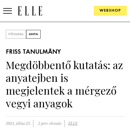
WEBSHOP
DIVAT
FŐOLDAL
ANYA
ELLE DIGITAL
FRISS TANULMÁNY
GOURMET AWARDS
Megdöbbentő kutatás: az
SZÉPSÉG
anyatejben is
KULTÚRA
megjelentek a mérgező
PSZICHÉ
vegyi anyagok
ÉLETMÓD
2023. július 25.
2 perc olvasás
ELLE
PÁRKAPCSOLAT