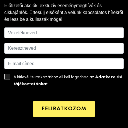
Előfizetői akciók, exkluzív eseménymeghívók és
cikkajánlók. Értesülj elsőként a velünk kapcsolatos hírekről
és less be a kulisszák mögé!
Adatkezelési
A hírlevél feliratkozáshoz ell kell fogadnod az
tájékoztatónkat
.
FELIRATKOZOM