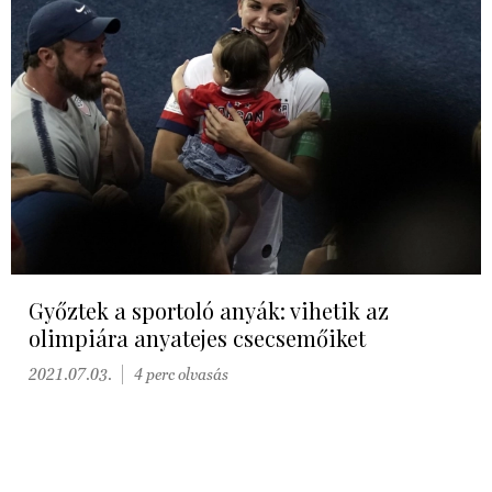
Győztek a sportoló anyák: vihetik az
olimpiára anyatejes csecsemőiket
2021.07.03.
4 perc olvasás