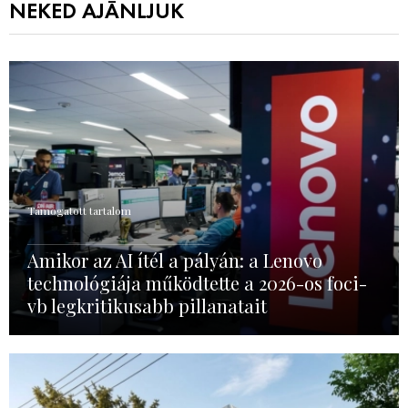
NEKED AJÁNLJUK
Támogatott tartalom
Amikor az AI ítél a pályán: a Lenovo
technológiája működtette a 2026-os foci-
vb legkritikusabb pillanatait