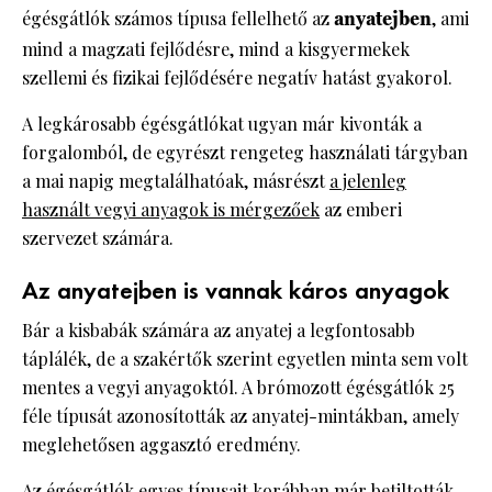
égésgátlók számos típusa fellelhető az
anyatejben
, ami
mind a magzati fejlődésre, mind a kisgyermekek
szellemi és fizikai fejlődésére negatív hatást gyakorol.
A legkárosabb égésgátlókat ugyan már kivonták a
forgalomból, de egyrészt rengeteg használati tárgyban
a mai napig megtalálhatóak, másrészt
a jelenleg
használt vegyi anyagok is mérgezőek
az emberi
szervezet számára.
Az anyatejben is vannak káros anyagok
Bár a kisbabák számára az anyatej a legfontosabb
táplálék, de a szakértők szerint egyetlen minta sem volt
mentes a vegyi anyagoktól. A brómozott égésgátlók 25
féle típusát azonosították az anyatej-mintákban, amely
meglehetősen aggasztó eredmény.
Az égésgátlók egyes típusait korábban már betiltották,