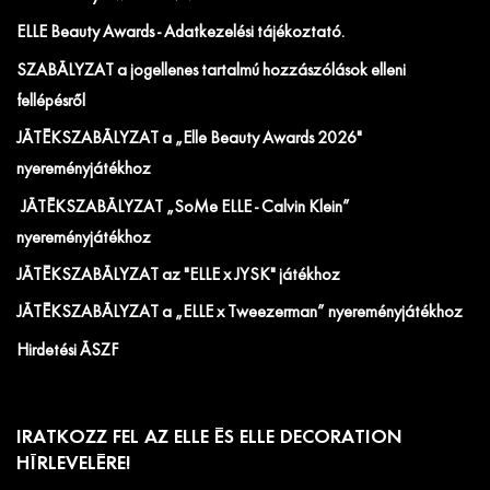
ELLE Beauty Awards - Adatkezelési tájékoztató.
SZABÁLYZAT a jogellenes tartalmú hozzászólások elleni
fellépésről
JÁTÉKSZABÁLYZAT a „Elle Beauty Awards 2026"
nyereményjátékhoz
JÁTÉKSZABÁLYZAT „SoMe ELLE - Calvin Klein”
nyereményjátékhoz
JÁTÉKSZABÁLYZAT az "ELLE x JYSK" játékhoz
JÁTÉKSZABÁLYZAT a „ELLE x Tweezerman” nyereményjátékhoz
Hirdetési ÁSZF
IRATKOZZ FEL AZ ELLE ÉS ELLE DECORATION
HÍRLEVELÉRE!