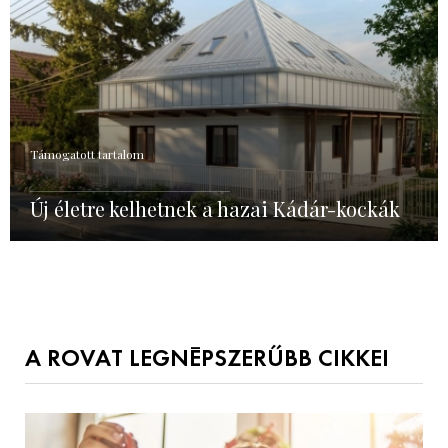
Támogatott tartalom
Új életre kelhetnek a hazai Kádár-kockák
A ROVAT LEGNÉPSZERŰBB CIKKEI