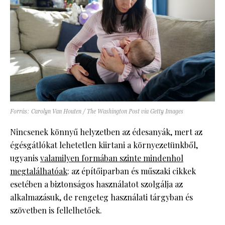
Forrás: Carolyn Van Houten / The Washington Post via Getty Images
Nincsenek könnyű helyzetben az édesanyák, mert az
égésgátlókat lehetetlen kiirtani a környezetünkből,
ugyanis
valamilyen formában szinte mindenhol
megtalálhatóak
: az építőiparban és műszaki cikkek
esetében a biztonságos használatot szolgálja az
alkalmazásuk, de rengeteg használati tárgyban és
szövetben is fellelhetőek.