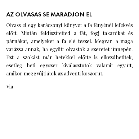
AZ OLVASÁS SE MARADJON EL
Olvass el egy karácsonyi könyvet a fa fényénél lefekvés
előtt. Miután feldíszítetted a fát, fogj takarókat és
párnákat, amelyeket a fa elé teszel. Megvan a maga
varázsa annak, ha együtt olvastok a szeretet ünnepén.
Ezt a szokást már hetekkel előtte is elkezdhetitek,
esetleg heti egyszer kiválasztotok valamit együtt,
amikor meggyújtjátok az adventi koszorút.
Via