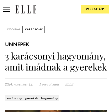
WEBSHOP
DIVAT
FŐOLDAL
KARÁCSONY
ELLE DIGITAL
ÜNNEPEK
GOURMET AWARDS
3 karácsonyi hagyomány,
SZÉPSÉG
amit imádnak a gyerekek
KULTÚRA
PSZICHÉ
2024. november 12.
1 perc olvasás
ELLE
ÉLETMÓD
karácsony
gyerekek
hagyomány
PÁRKAPCSOLAT