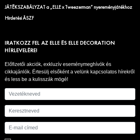
JÁTÉKSZABÁLYZAT a „ELLE x Tweezerman” nyereményjátékhoz
Hirdetési ÁSZF
IRATKOZZ FEL AZ ELLE ÉS ELLE DECORATION
HÍRLEVELÉRE!
Előfizetői akciók, exkluzív eseménymeghívók és
cikkajánlók. Értesülj elsőként a velünk kapcsolatos hírekről
és less be a kulisszák mögé!