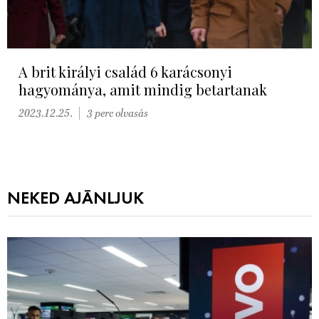
A brit királyi család 6 karácsonyi
hagyománya, amit mindig betartanak
2023.12.25.
3 perc olvasás
NEKED AJÁNLJUK