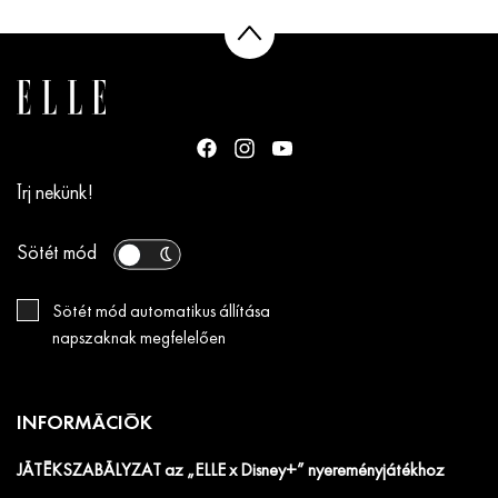
Írj nekünk!
Sötét mód
Sötét mód automatikus állítása
napszaknak megfelelően
INFORMÁCIÓK
JÁTÉKSZABÁLYZAT az „ELLE x Disney+” nyereményjátékhoz