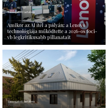
Támogatott tartalom
Amikor az AI ítél a pályán: a Lenovo
technológiája működtette a 2026-os foci-
vb legkritikusabb pillanatait
Támogatott tartalom