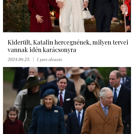
Kiderült, Katalin hercegnének, milyen tervei
vannak idén karácsonyra
2024.09.25.
1 perc olvasás