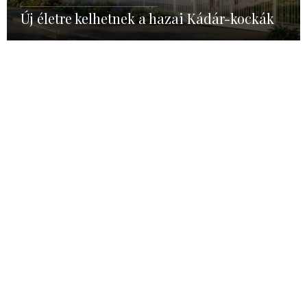
Új életre kelhetnek a hazai Kádár-kockák