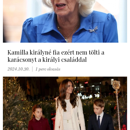
Kamilla királyné fia ezért nem tölti a
karácsonyt a királyi családdal
2024.10.30.
1 perc olvasás