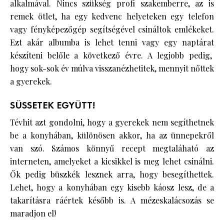
alkalmával. Nincs szükség profi szakemberre, az is
remek ötlet, ha egy kedvenc helyeteken egy telefon
vagy fényképezőgép segítségével csináltok emlékeket.
Ezt akár albumba is lehet tenni vagy egy naptárat
készíteni belőle a következő évre. A legjobb pedig,
hogy sok-sok év múlva visszanézhetitek, mennyit nőttek
a gyerekek.
SÜSSETEK EGYÜTT!
Tévhit azt gondolni, hogy a gyerekek nem segíthetnek
be a konyhában, különösen akkor, ha az ünnepekről
van szó. Számos könnyű recept megtaláható az
interneten, amelyeket a kicsikkel is meg lehet csinálni.
Ők pedig büszkék lesznek arra, hogy besegíthettek.
Lehet, hogy a konyhában egy kisebb káosz lesz, de a
takarításra ráértek később is. A mézeskalácsozás se
maradjon el!