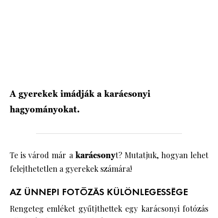
HÍRLEVÉL
A gyerekek imádják a karácsonyi
hagyományokat.
Te is várod már a
karácsony
t? Mutatjuk, hogyan lehet
felejthetetlen a gyerekek számára!
AZ ÜNNEPI FOTÓZÁS KÜLÖNLEGESSÉGE
Rengeteg emléket gyűtjthettek egy karácsonyi fotózás