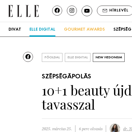
HÍRLEVÉL
DIVAT
ELLE DIGITAL
GOURMET AWARDS
SZÉPSÉG
FŐOLDAL
ELLE DIGITAL
NEW HEDONISM
SZÉPSÉGÁPOLÁS
10+1 beauty új
tavasszal
2025. március 25.
6 perc olvasás
dr. N