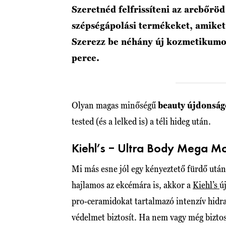
Szeretnéd felfrissíteni az arcbőröd
szépségápolási termékeket, amiket
Szerezz be néhány új kozmetikumo
perce.
Olyan magas minőségű
beauty újdonság
tested (és a lelked is) a téli hideg után.
Kiehl’s – Ultra Body Mega M
Mi más esne jól egy kényeztető fürdő utá
hajlamos az ekcémára is, akkor a
Kiehl’s
ú
pro-ceramidokat tartalmazó intenzív hidra
védelmet biztosít. Ha nem vagy még bizto