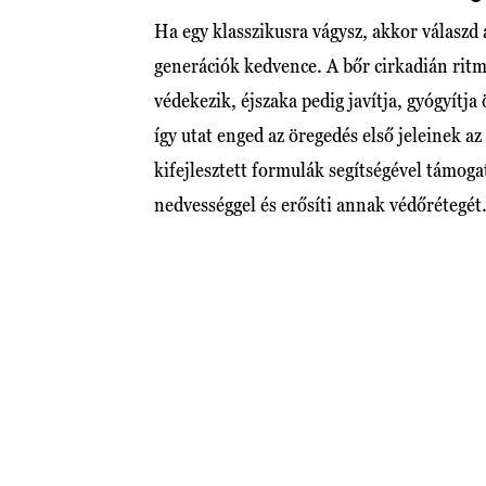
Ha egy klasszikusra vágysz, akkor válaszd
generációk kedvence. A bőr cirkadián ritm
védekezik, éjszaka pedig javítja, gyógyítja
így utat enged az öregedés első jeleinek a
kifejlesztett formulák segítségével támogat
nedvességgel és erősíti annak védőrétegét