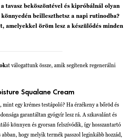
 a tavasz beköszöntével és kipróbálnál olyan
 könnyedén beilleszthetsz a napi rutinodba?
t, amelyekkel öröm lesz a készülődés minden
ok
at válogattunk össze, amik segítenek regenerálni
oisture Squalane Cream
n, mint egy krémes testápoló? Ha érzékeny a bőröd és
jdonsága garantáltan gyógyír lesz rá. A szkavalánt és
táló könnyen és gyorsan felszívódik, így hosszantartó
s abban, hogy melyik termék passzol leginkább hozzád,