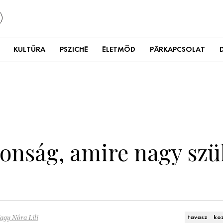
KULTÚRA
PSZICHÉ
ÉLETMÓD
PÁRKAPCSOLAT
donság, amire nagy szü
agy Nóra Lili
tavasz
ko