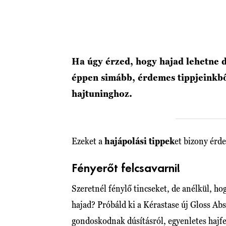
Ha úgy érzed, hogy hajad lehetne 
éppen simább, érdemes tippjeinkbő
hajtuninghoz.
Ezeket a
hajápolási tippek
et bizony ér
Fényerőt felcsavarni!
Szeretnél fénylő tincseket, de anélkül, ho
hajad? Próbáld ki a Kérastase új Gloss Ab
gondoskodnak dúsításról, egyenletes hajfe