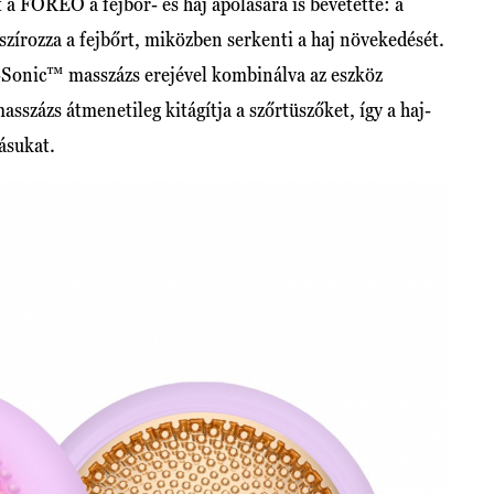
 a FOREO a fejbőr- és haj ápolására is bevetette: a
szírozza a fejbőrt, miközben serkenti a haj növekedését.
T-Sonic™ masszázs erejével kombinálva az eszköz
sszázs átmenetileg kitágítja a szőrtüszőket, így a haj-
ásukat.