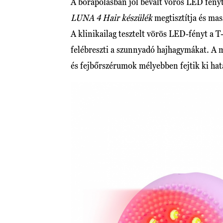
A bőrápolásban jól bevált vörös LED fényt
LUNA 4 Hair készülék
megtisztítja és mas
A klinikailag tesztelt vörös LED-fényt a 
felébreszti a szunnyadó hajhagymákat. A ma
és fejbőrszérumok mélyebben fejtik ki hat