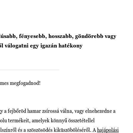
dúsabb, fényesebb, hosszabb, göndörebb vagy
l válogatni egy igazán hatékony
demes megfogadnod!
gy a fejbőröd hamar zsírossá válna, vagy elnehezedne a
solu termékeit, amelyek könnyű összetétellel
lszínről és a szöszösödés kiküszöböléséről. A
hajápolási