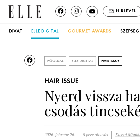
HÍRLEVÉL
DIVAT
ELLE DIGITAL
GOURMET AWARDS
SZÉPSÉG
FŐOLDAL
ELLE DIGITAL
HAIR ISSUE
HAIR ISSUE
Nyerd vissza ha
csodás tincseké
2026. február 26.
5 perc olvasás
Kassai Mónik