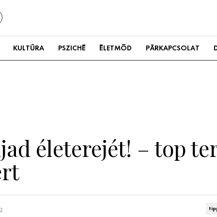
KULTÚRA
PSZICHÉ
ÉLETMÓD
PÁRKAPCSOLAT
jad életerejét! – top t
rt
a
ti