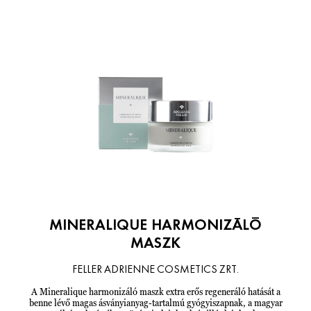
MINERALIQUE HARMONIZÁLÓ
MASZK
FELLER ADRIENNE COSMETICS ZRT.
A Mineralique harmonizáló maszk extra erős regeneráló hatását a
benne lévő magas ásványianyag-tartalmú gyógyiszapnak, a magyar