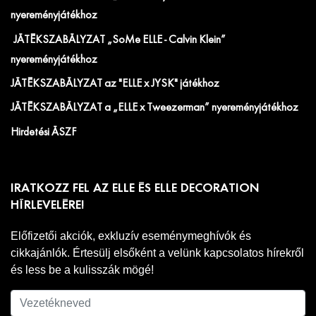
nyereményjátékhoz
JÁTÉKSZABÁLYZAT „SoMe ELLE - Calvin Klein”
nyereményjátékhoz
JÁTÉKSZABÁLYZAT az "ELLE x JYSK" játékhoz
JÁTÉKSZABÁLYZAT a „ELLE x Tweezerman” nyereményjátékhoz
Hirdetési ÁSZF
IRATKOZZ FEL AZ ELLE ÉS ELLE DECORATION
HÍRLEVELÉRE!
Előfizetői akciók, exkluzív eseménymeghívók és
cikkajánlók. Értesülj elsőként a velünk kapcsolatos hírekről
és less be a kulisszák mögé!