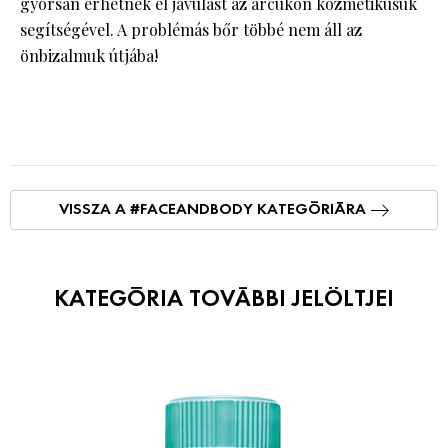
gyorsan érhetnek el javulást az arcukon kozmetikusuk
segítségével. A problémás bőr többé nem áll az
önbizalmuk útjába!
VISSZA A #FACEANDBODY KATEGÓRIÁRA
KATEGÓRIA TOVÁBBI JELÖLTJEI