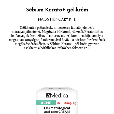
Sébium Kerato+ gél-krém
NAOS HUNGARY KFT.
Csökkenti a pattanások, mitesszerek látható jeleit és a
maradványtüneteket. Megőrzi a bőr komfortérzetét.Keratolitikus
hatóanyagok (szalicilsav + almasav észter) kombinációja, amely a
magas hatékonyságot jó toleranciával ötvözi, a bőr komfortérzetének
megőrzése érdekében. A Sébium Kerato+ gél-krém gyorsan
csökkenti a bőrhibákat, miközben fokozza az...