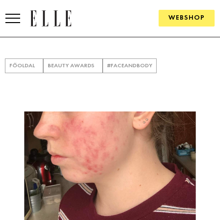
WEBSHOP
DIVAT
FŐOLDAL
BEAUTY AWARDS
#FACEANDBODY
ELLE DIGITAL
GOURMET AWARDS
SZÉPSÉG
KULTÚRA
PSZICHÉ
ÉLETMÓD
PÁRKAPCSOLAT