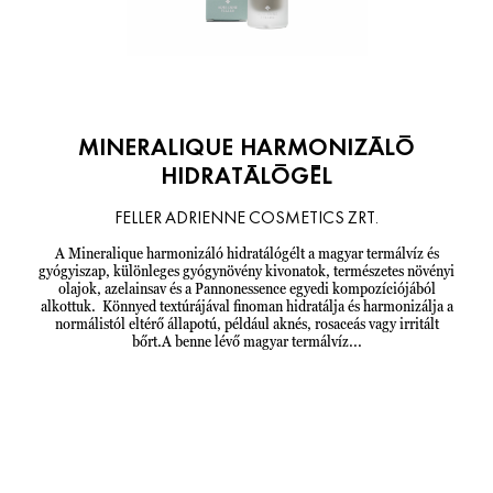
MINERALIQUE HARMONIZÁLÓ
HIDRATÁLÓGÉL
FELLER ADRIENNE COSMETICS ZRT.
A Mineralique harmonizáló hidratálógélt a magyar termálvíz és
gyógyiszap, különleges gyógynövény kivonatok, természetes növényi
olajok, azelainsav és a Pannonessence egyedi kompozíciójából
alkottuk. Könnyed textúrájával finoman hidratálja és harmonizálja a
normálistól eltérő állapotú, például aknés, rosaceás vagy irritált
bőrt.A benne lévő magyar termálvíz...