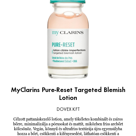
MyClarins Pure-Reset Targeted Blemish
Lotion
DOVEX KFT
Célzott pattanáskezelő lotion, amely tökéletes kombinált és zsíros
bőrre, minimalizálja a pórusokat és mattít, miközben friss arcbőrt
kölcsönöz. Vegán, könnyű és ultrafriss textúrája újra egyensúlyba
hozza a bőrt, csökkenti a kifényesedést, láthatóan csökkenti a