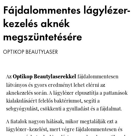
Fájdalommentes lágylézer-
HÍRLEVÉL
kezelés aknék
megszüntetésére
OPTIKOP BEAUTYLASER
Az
Optikop Beautylaserekkel
fájdalommentesen
látványos és gyors eredményt lehet elérni az
aknekezelés során. A lágylézer elpusztítja a pattanások
kialakulásáért felelős baktériumot, segíti a
sebgyógyulást, csökkenti a gyulladást és a fájdalmat.
A fiatalok nagyon hálásak, mikor megtalálják ezt a
lágylézer-kezelést, mert végre fájdalommentesen és