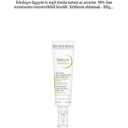
felesleges faggyút és segít tisztán tartani az arcszínt. 98%-ban
természetes összetevőkből készült. Kétfázisú oldatának - félig...