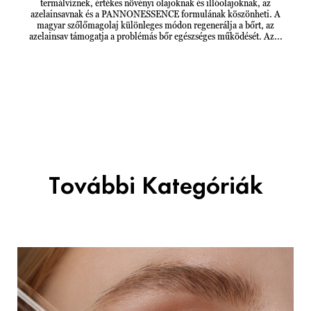
termálvíznek, értékes növényi olajoknak és illóolajoknak, az
azelainsavnak és a PANNONESSENCE formulának köszönheti. A
magyar szőlőmagolaj különleges módon regenerálja a bőrt, az
azelainsav támogatja a problémás bőr egészséges működését. Az...
További Kategóriák