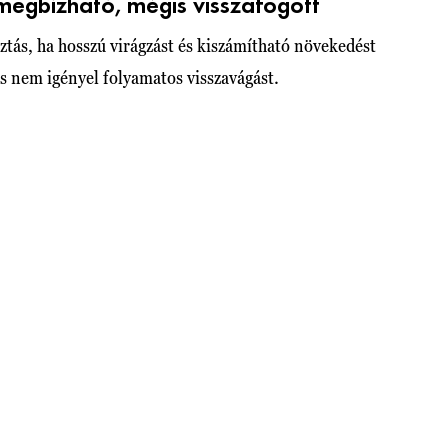
egbízható, mégis visszafogott
ztás, ha hosszú virágzást és kiszámítható növekedést
és nem igényel folyamatos visszavágást.