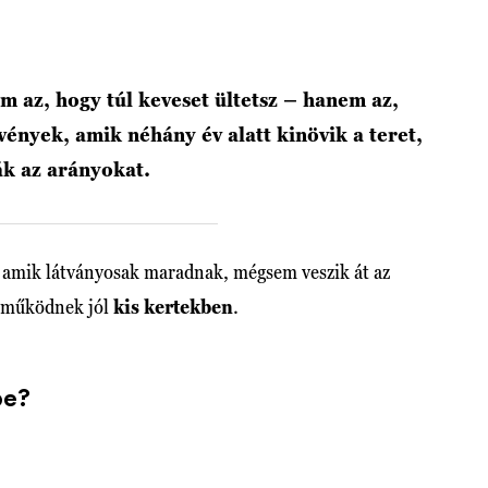
m az, hogy túl keveset ültetsz – hanem az,
vények, amik néhány év alatt kinövik a teret,
ják az arányokat.
, amik látványosak maradnak, mégsem veszik át az
l működnek jól
kis kertekben
.
be?