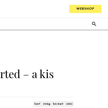
WEBSHOP
rted – a kis
kert
virág
kis kert
nőni