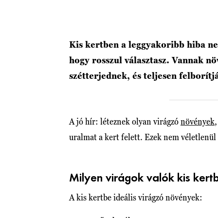
Kis kertben a leggyakoribb hiba ne
hogy rosszul választasz. Vannak nö
szétterjednek, és teljesen felborít
A jó hír: léteznek olyan virágzó
növények
uralmat a kert felett. Ezek nem véletlenü
Milyen virágok valók kis kert
A kis kertbe ideális virágzó növények: