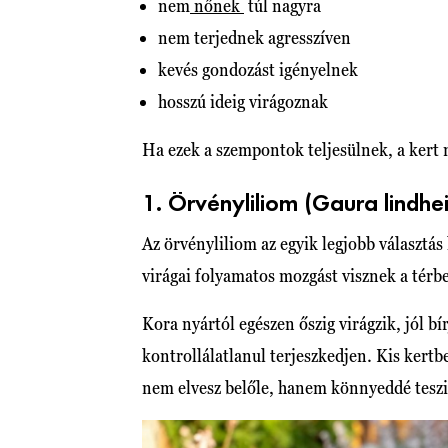
nem
nőnek
túl nagyra
nem terjednek agresszíven
kevés gondozást igényelnek
hosszú ideig virágoznak
Ha ezek a szempontok teljesülnek, a kert 
1. Örvényliliom (Gaura lindhe
Az örvényliliom az egyik legjobb választás 
virágai folyamatos mozgást visznek a tér
Kora nyártól egészen őszig virágzik, jól bí
kontrollálatlanul terjeszkedjen. Kis kertbe
nem elvesz belőle, hanem könnyeddé teszi