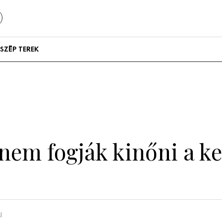
SZÉP TEREK
Szállodák és
vendégházak
Lakások
nem fogják kinőni a ke
n