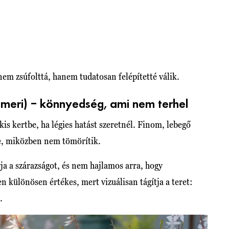
nem zsúfolttá, hanem tudatosan felépítetté válik.
imeri) – könnyedség, ami nem terhel
kis kertbe, ha légies hatást szeretnél. Finom, lebegő
be, miközben nem tömörítik.
rja a szárazságot, és nem hajlamos arra, hogy
n különösen értékes, mert vizuálisan tágítja a teret:
.