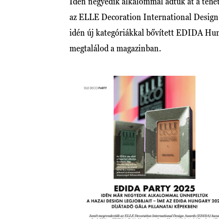
Idén negyedik alkalommal adtuk át a tehets
az ELLE Decoration International Design 
idén új kategóriákkal bővített EDIDA Hung
megtalálod a magazinban.