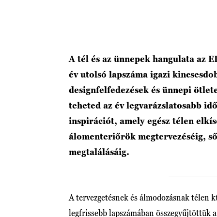
A tél és az ünnepek hangulata az 
év utolsó lapszáma igazi kincsesdob
designfelfedezések és ünnepi ötle
teheted az év legvarázslatosabb idő
inspirációt, amely egész télen elkí
álomenteriőrök megtervezéséig, ső
megtalálásáig.
A tervezgetésnek és álmodozásnak télen k
legfrissebb lapszámában összegyűjtöttük a 