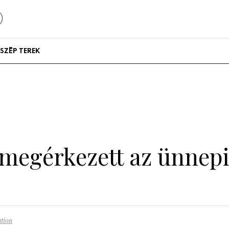
SZÉP TEREK
Szállodák és
vendégházak
Lakások
 megérkezett az ünnep
ation