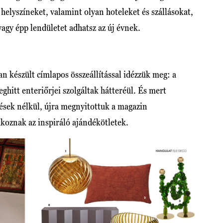
helyszíneket, valamint olyan hoteleket és szállásokat,
vagy épp lendületet adhatsz az új évnek.
n készült címlapos összeállítással idézzük meg: a
ghitt enteriőrjei szolgáltak hátteréül. És mert
sek nélkül, újra megnyitottuk a magazin
akoznak az inspiráló ajándékötletek.