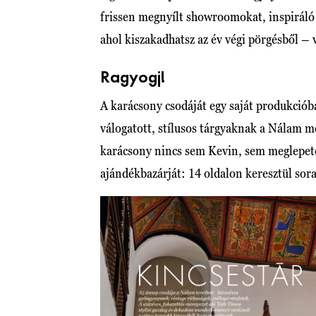
frissen megnyílt showroomokat, inspiráló 
ahol kiszakadhatsz az év végi pörgésből – 
Ragyogj!
A karácsony csodáját egy saját produkcióba
válogatott, stílusos tárgyaknak a Nálam me
karácsony nincs sem Kevin, sem meglepeté
ajándékbazárját: 14 oldalon keresztül sor