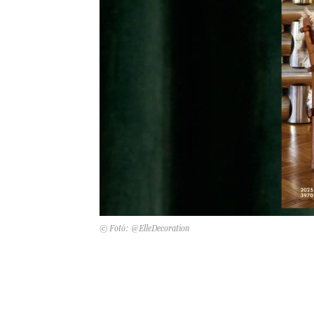
© Fotó: @ElleDecoration