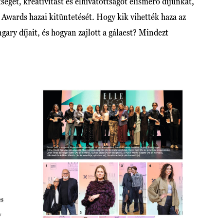
éget, kreativitást és elhivatottságot elismerő díjunkat,
Awards hazai kitüntetését. Hogy kik vihették haza az
ary díjait, és hogyan zajlott a gálaest? Mindezt