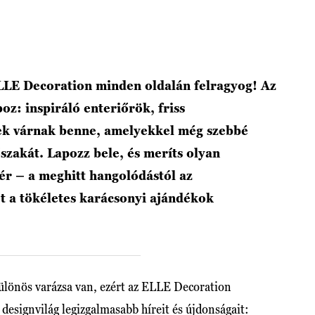
ELLE Decoration minden oldalán felragyog! Az
oz: inspiráló enteriőrök, friss
tek várnak benne, amelyekkel még szebbé
szakát. Lapozz bele, és meríts olyan
sér – a meghitt hangolódástól az
t a tökéletes karácsonyi ajándékok
ülönös varázsa van, ezért az ELLE Decoration
designvilág legizgalmasabb híreit és újdonságait: