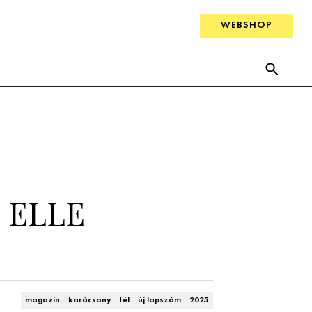
WEBSHOP
i ELLE
magazin
karácsony
tél
új lapszám
2025