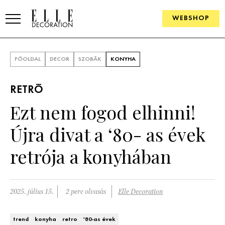
WEBSHOP
ELLE.HU
FŐOLDAL
DECOR
SZOBÁK
KONYHA
HÍREK
RETRÓ
TRENDEK
Ezt nem fogod elhinni!
SZOBÁK
Újra divat a ‘80- as évek
Konyha
ÖTLETEK
retrója a konyhában
Fürdőszoba
SZÉP TEREK
Nappali
Szállodák és vendégházak
2025. július 15.
2 perc olvasás
Elle Decoration
WEBSHOP
Hálószoba
Lakások
trend
konyha
retro
'80-as évek