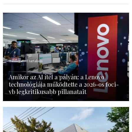
Támogatott tartalom
Amikor az AI ítél a pályán: a Lenovo
technológiája működtette a 2026-os foci-
vb legkritikusabb pillanatait