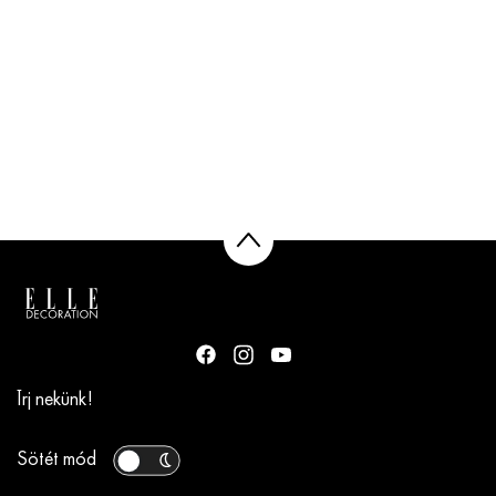
Írj nekünk!
Sötét mód