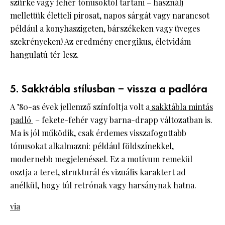
szürke vagy fehér tónusoktól tartani – használj
mellettük életteli pirosat, napos sárgát vagy narancsot
például a konyhaszigeten, bárszékeken vagy üveges
szekrényeken! Az eredmény energikus, életvidám
hangulatú tér lesz.
5. Sakktábla stílusban – vissza a padlóra
A ’80-as évek jellemző színfoltja volt a
sakktábla mintás
padló
– fekete-fehér vagy barna-drapp változatban is.
Ma is jól működik, csak érdemes visszafogottabb
tónusokat alkalmazni: például földszínekkel,
modernebb megjelenéssel. Ez a motívum remekül
osztja a teret, strukturál és vizuális karaktert ad
anélkül, hogy túl retrónak vagy harsánynak hatna.
via