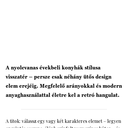
A nyolcvanas évekbeli konyhák stílusa
visszatér – persze csak néhány ütős design
elem erejéig. Megfelelő arányokkal és modern
anyaghasználattal életre kel a retró hangulat.
A titok: válassz egy vagy két karakteres elemet – legyen