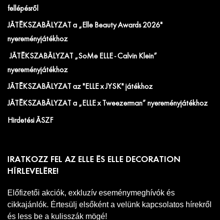
fellépésről
JÁTÉKSZABÁLYZAT a „Elle Beauty Awards 2026"
nyereményjátékhoz
JÁTÉKSZABÁLYZAT „SoMe ELLE - Calvin Klein”
nyereményjátékhoz
JÁTÉKSZABÁLYZAT az "ELLE x JYSK" játékhoz
JÁTÉKSZABÁLYZAT a „ELLE x Tweezerman” nyereményjátékhoz
Hirdetési ÁSZF
IRATKOZZ FEL AZ ELLE ÉS ELLE DECORATION
HÍRLEVELÉRE!
Előfizetői akciók, exkluzív eseménymeghívók és
cikkajánlók. Értesülj elsőként a velünk kapcsolatos hírekről
és less be a kulisszák mögé!