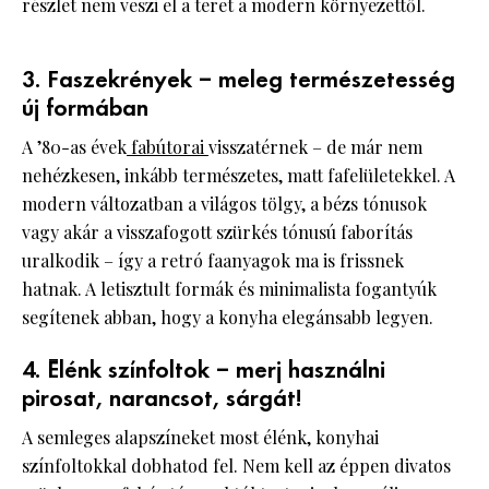
részlet nem veszi el a teret a modern környezettől.
3. Faszekrények – meleg természetesség
új formában
A ’80-as évek
fabútorai
visszatérnek – de már nem
nehézkesen, inkább természetes, matt fa­felületekkel. A
modern változatban a világos tölgy, a bézs tónusok
vagy akár a visszafogott szürkés tónusú faborítás
uralkodik – így a retró faanyagok ma is frissnek
hatnak. A letisztult formák és minimalista fogantyúk
segítenek abban, hogy a konyha elegánsabb legyen.
4. Élénk színfoltok – merj használni
pirosat, narancsot, sárgát!
A semleges alapszíneket most élénk, konyhai
színfoltokkal dobhatod fel. Nem kell az éppen divatos