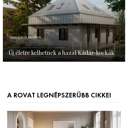
Támogatott tartalom
Új életre kelhetnek a hazai Kádár-kockák
A ROVAT LEGNÉPSZERŰBB CIKKEI