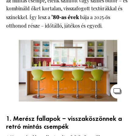
az mintás csempe, élénk színfolt vagy színes bútor – és
kombináld őket kortalan, visszafogott textúrákkal és
színekkel. Így lesz a
’80-as évek
bája a 2025‑ös
otthonod része – időtálló, játékos és egyedi.
1. Merész fallapok – visszaköszönnek a
retró mintás csempék