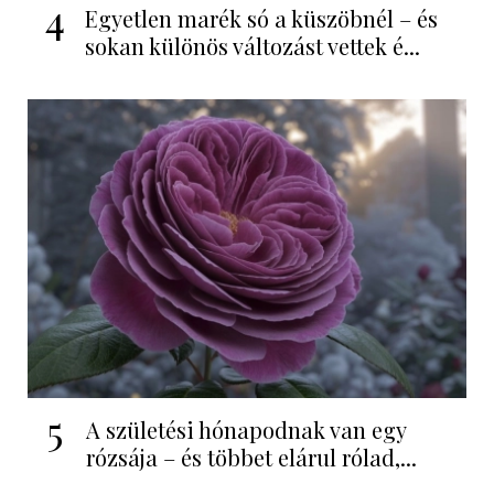
4
Egyetlen marék só a küszöbnél – és
sokan különös változást vettek é...
5
A születési hónapodnak van egy
rózsája – és többet elárul rólad,...