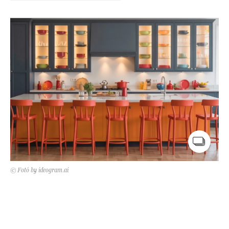
Kert és terasz
HÍRLEVÉL
© Fotó by ideogram.ai