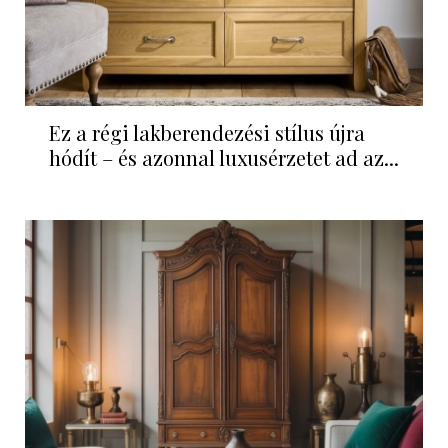
Ez a régi lakberendezési stílus újra
hódít – és azonnal luxusérzetet ad az...