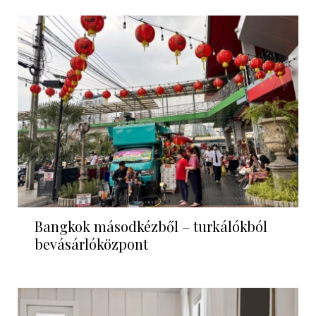
Bangkok másodkézből – turkálókból
bevásárlóközpont