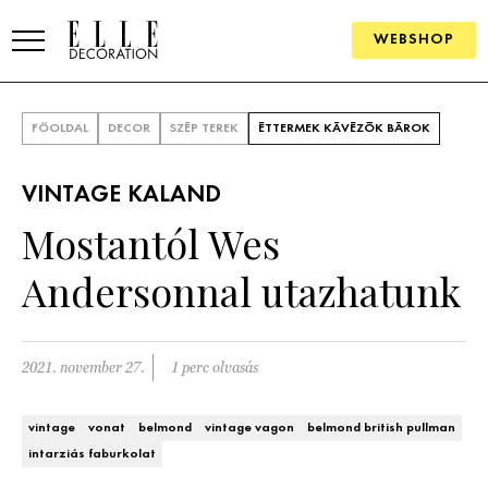
WEBSHOP
ELLE.HU
FŐOLDAL
DECOR
SZÉP TEREK
ÉTTERMEK KÁVÉZÓK BÁROK
HÍREK
VINTAGE KALAND
TRENDEK
Mostantól Wes
SZOBÁK
Andersonnal utazhatunk
Konyha
ÖTLETEK
Fürdőszoba
SZÉP TEREK
2021. november 27.
1 perc olvasás
Nappali
Szállodák és vendégházak
WEBSHOP
vintage
vonat
belmond
vintage vagon
belmond british pullman
Hálószoba
intarziás faburkolat
Lakások