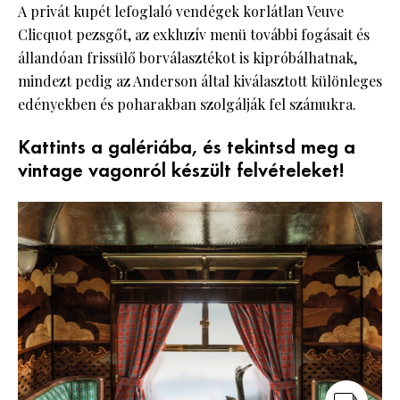
A privát kupét lefoglaló vendégek korlátlan Veuve
Clicquot pezsgőt, az exkluzív menü további fogásait és
állandóan frissülő borválasztékot is kipróbálhatnak,
mindezt pedig az Anderson által kiválasztott különleges
edényekben és poharakban szolgálják fel számukra.
Kattints a galériába, és tekintsd meg a
vintage vagonról készült felvételeket!