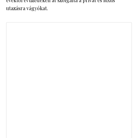
évektől évtizedeken át szolgálta a privát és luxus
utazásra vágyókat.