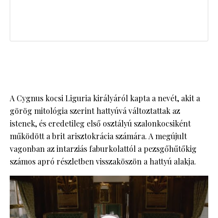
A Cygnus kocsi Liguria királyáról kapta a nevét, akit a
görög mitológia szerint hattyúvá változtattak az
istenek, és eredetileg első osztályú szalonkocsiként
működött a brit arisztokrácia számára. A megújult
vagonban az intarziás faburkolattól a pezsgőhűtőkig
számos apró részletben visszaköszön a hattyú alakja.