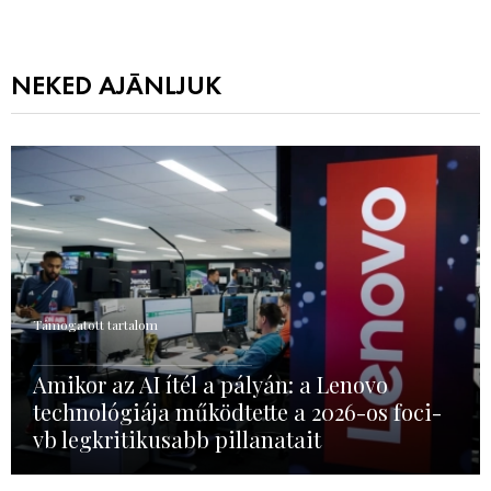
NEKED AJÁNLJUK
Támogatott tartalom
Amikor az AI ítél a pályán: a Lenovo
technológiája működtette a 2026-os foci-
vb legkritikusabb pillanatait