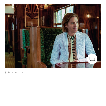
Kert és terasz
HÍRLEVÉL
© belmond.com