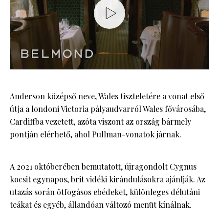
Anderson középső neve, Wales tiszteletére a vonat első
útja a londoni Victoria pályaudvarról Wales fővárosába,
Cardiffba vezetett, azóta viszont az ország bármely
pontján elérhető, ahol Pullman-vonatok járnak.
A 2021 októberében bemutatott, újragondolt Cygnus
kocsit egynapos, brit vidéki kirándulásokra ajánlják. Az
utazás során ötfogásos ebédeket, különleges délutáni
teákat és egyéb, állandóan változó menüt kínálnak.