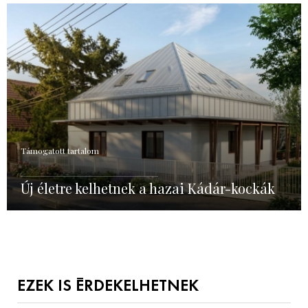
Támogatott tartalom
Új életre kelhetnek a hazai Kádár-kockák
EZEK IS ÉRDEKELHETNEK