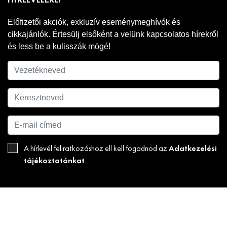
HÍRLEVELÉRE!
Előfizetői akciók, exkluzív eseménymeghívók és
cikkajánlók. Értesülj elsőként a velünk kapcsolatos hírekről
és less be a kulisszák mögé!
Adatkezelési
A hírlevél feliratkozáshoz ell kell fogadnod az
tájékoztatónkat
.
FELIRATKOZOM