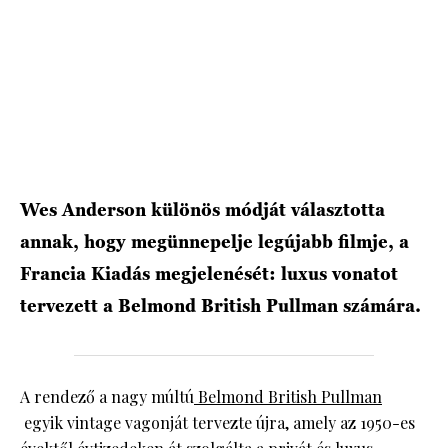
Wes Anderson különös módját választotta
annak, hogy megünnepelje legújabb filmje, a
Francia Kiadás megjelenését: luxus vonatot
tervezett a Belmond British Pullman számára.
A rendező a nagy múltú
Belmond British Pullman
egyik vintage vagonját tervezte újra, amely az 1950-es