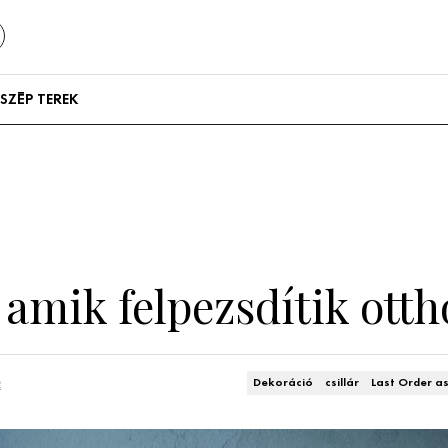
SZÉP TEREK
Szállodák és
vendégházak
Lakások
amik felpezsdítik ott
n
Dekoráció
csillár
Last Order a