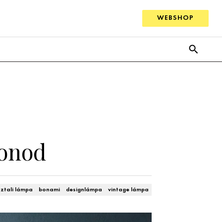
WEBSHOP
honod
sztali lámpa
bonami
designlámpa
vintage lámpa