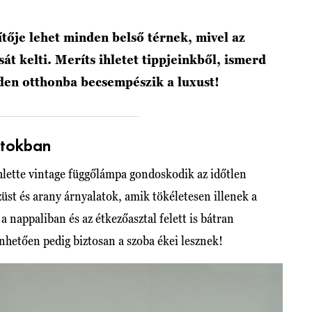
tője lehet minden belső térnek, mivel az
t kelti. Meríts ihletet tippjeinkből, ismerd
en otthonba becsempészik a luxust!
atokban
hlette vintage függőlámpa gondoskodik az időtlen
züst és arany árnyalatok, amik tökéletesen illenek a
 a nappaliban és az étkezőasztal felett is bátran
nhetően pedig biztosan a szoba ékei lesznek!