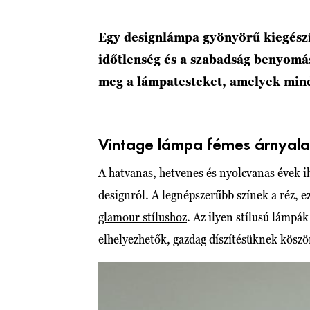
Egy designlámpa gyönyörű kiegészí
időtlenség és a szabadság benyomásá
meg a lámpatesteket, amelyek mind
Vintage lámpa fémes árnyal
A hatvanas, hetvenes és nyolcvanas évek i
designról. A legnépszerűbb színek a réz, e
glamour stílushoz
. Az ilyen stílusú lámpák
elhelyezhetők, gazdag díszítésüknek köszö