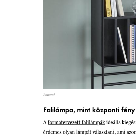
Bonami
Falilámpa, mint központi fény
A
formatervezett falilámpák
ideális kiegé
érdemes olyan lámpát választani, ami azon