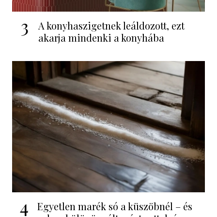
3
A konyhaszigetnek leáldozott, ezt
akarja mindenki a konyhába
4
Egyetlen marék só a küszöbnél – és