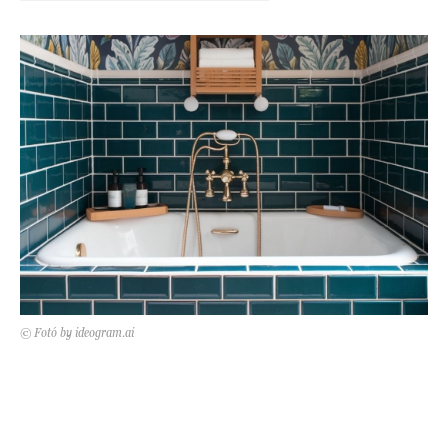
Kert és terasz
HÍRLEVÉL
© Fotó by ideogram.ai