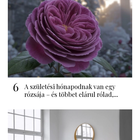
6
A születési hónapodnak van egy
rózsája – és többet elárul rólad,...