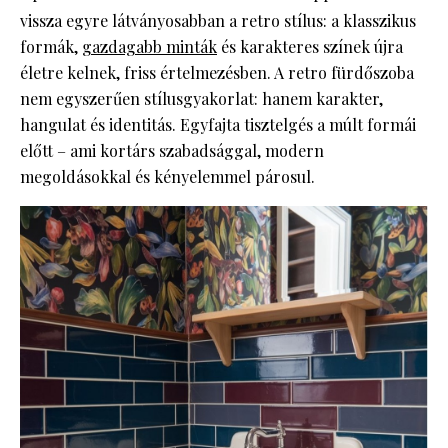
vissza egyre látványosabban a retro stílus: a klasszikus
formák,
gazdagabb minták
és karakteres színek újra
életre kelnek, friss értelmezésben. A retro fürdőszoba
nem egyszerűen stílusgyakorlat: hanem karakter,
hangulat és identitás. Egyfajta tisztelgés a múlt formái
előtt – ami kortárs szabadsággal, modern
megoldásokkal és kényelemmel párosul.