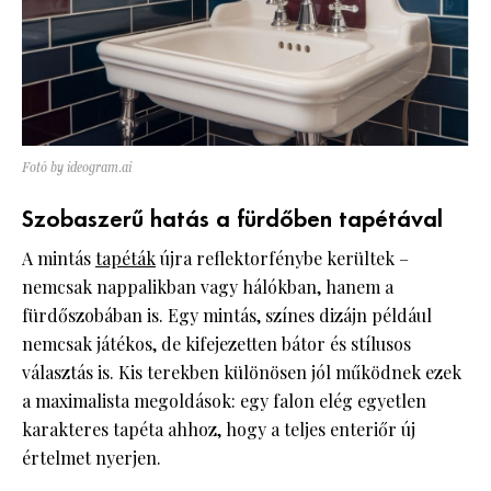
Fotó by ideogram.ai
Szobaszerű hatás a fürdőben tapétával
A mintás
tapéták
újra reflektorfénybe kerültek –
nemcsak nappalikban vagy hálókban, hanem a
fürdőszobában is. Egy mintás, színes dizájn például
nemcsak játékos, de kifejezetten bátor és stílusos
választás is. Kis terekben különösen jól működnek ezek
a maximalista megoldások: egy falon elég egyetlen
karakteres tapéta ahhoz, hogy a teljes enteriőr új
értelmet nyerjen.