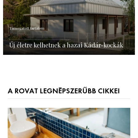
Támogatott tartalom
Új életre kelhetnek a hazai Kádár-kockák
A ROVAT LEGNÉPSZERŰBB CIKKEI