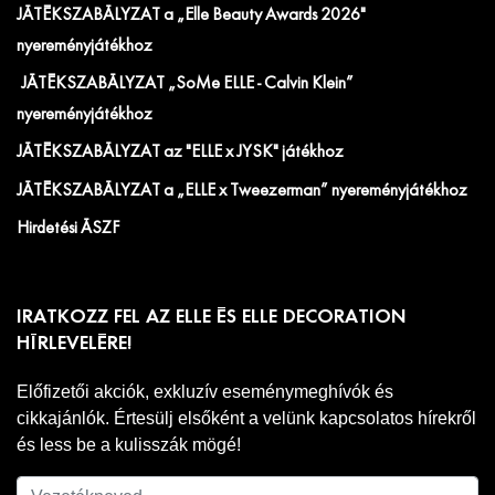
JÁTÉKSZABÁLYZAT a „Elle Beauty Awards 2026"
nyereményjátékhoz
JÁTÉKSZABÁLYZAT „SoMe ELLE - Calvin Klein”
nyereményjátékhoz
JÁTÉKSZABÁLYZAT az "ELLE x JYSK" játékhoz
JÁTÉKSZABÁLYZAT a „ELLE x Tweezerman” nyereményjátékhoz
Hirdetési ÁSZF
IRATKOZZ FEL AZ ELLE ÉS ELLE DECORATION
HÍRLEVELÉRE!
Előfizetői akciók, exkluzív eseménymeghívók és
cikkajánlók. Értesülj elsőként a velünk kapcsolatos hírekről
és less be a kulisszák mögé!