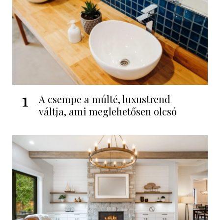
1
A csempe a múlté, luxustrend
váltja, ami meglehetősen olcsó