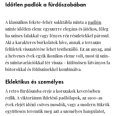
Időtlen padlók a fürdőszobában
A klasszikus fekete-fehér sakktábla minta a
padlón
szinte időtlen elem: egyszerre elegáns és játékos, főleg
ha színes falakkal vagy fényes réz részletekkel párosul.
Aki a karakteres burkolatok híve, annak a terrazzo
felületek visszatérése lehet testhezálló. Ez az anyag, ami
a hetvenes évek egyik ikonikus eleme volt, most új szín-
és mintavariációkkal tér vissza – különösen látványos fa
bútorokkal és földszínekkel kombinálva.
Eklektikus és személyes
A retro fürdőszoba ereje a korszakok keverésében
rejlik. A viktoriánus ihletésű padlólapok, az 1900-as
évek elejét idéző csöves mosdók, vagy a modern tükrök
együttesen teremtik meg azt a személyes hangulatot,