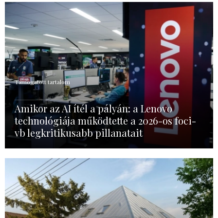
Támogatott tartalom
Amikor az AI ítél a pályán: a Lenovo
technológiája működtette a 2026-os foci-
vb legkritikusabb pillanatait