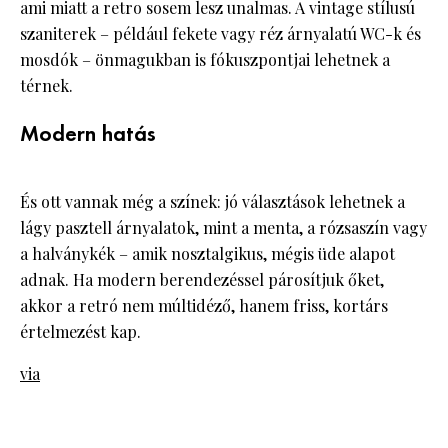
ami miatt a retro sosem lesz unalmas. A vintage stílusú
szaniterek – például fekete vagy réz árnyalatú WC-k és
mosdók – önmagukban is fókuszpontjai lehetnek a
térnek.
Modern hatás
És ott vannak még a színek: jó választások lehetnek a
lágy pasztell árnyalatok, mint a menta, a rózsaszín vagy
a halványkék – amik nosztalgikus, mégis üde alapot
adnak. Ha modern berendezéssel párosítjuk őket,
akkor a retró nem múltidéző, hanem friss, kortárs
értelmezést kap.
via