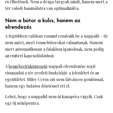
és élhetőnek. Nem a drága tárgyak miatt, hanem mert a
tér valódi használatra van optimalizálva.
Nem a bútor a kulcs, hanem az
elrendezés
A legtöbben valóban rosszul rendezik be a nappalit – de
nem azért, mert rossz bútorokat választanak. Hanem
mert automatikusan a falakhoz igazodnak, nem pedig
az emberi kapcsolódáshoz.
A
beszélgetésközpontú
nappali elrendezése segít
visszaadni a tér eredeti funkcióját: a jelenlétet és az
együttlétet. Miley Cyrus ezt nem látványos gesztussal,
hanem egy tudatos döntéssel éri el.
Lehet, hogy a nappalid nem új kanapéra vágyik. Csak
egy új nézőpontra.