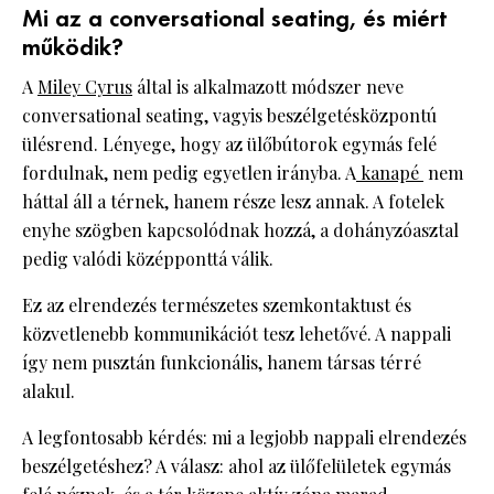
Mi az a conversational seating, és miért
működik?
A
Miley Cyrus
által is alkalmazott módszer neve
conversational seating, vagyis beszélgetésközpontú
ülésrend. Lényege, hogy az ülőbútorok egymás felé
fordulnak, nem pedig egyetlen irányba. A
kanapé
nem
háttal áll a térnek, hanem része lesz annak. A fotelek
enyhe szögben kapcsolódnak hozzá, a dohányzóasztal
pedig valódi középponttá válik.
Ez az elrendezés természetes szemkontaktust és
közvetlenebb kommunikációt tesz lehetővé. A nappali
így nem pusztán funkcionális, hanem társas térré
alakul.
A legfontosabb kérdés: mi a legjobb nappali elrendezés
beszélgetéshez? A válasz: ahol az ülőfelületek egymás