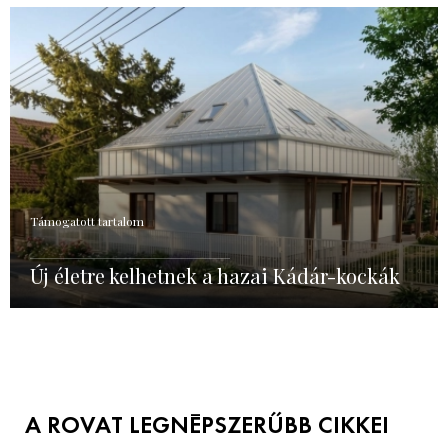
Támogatott tartalom
Új életre kelhetnek a hazai Kádár-kockák
A ROVAT LEGNÉPSZERŰBB CIKKEI