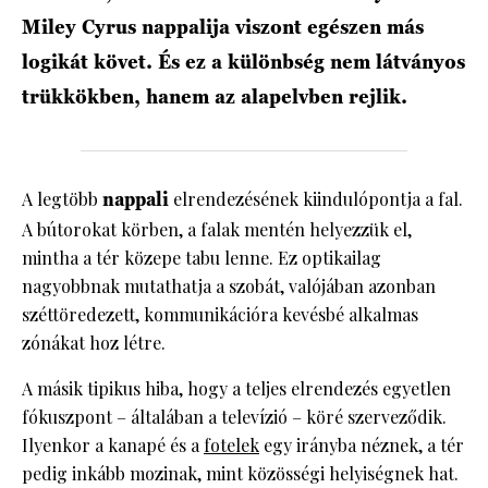
Miley Cyrus nappalija viszont egészen más
logikát követ. És ez a különbség nem látványos
trükkökben, hanem az alapelvben rejlik.
A legtöbb
nappali
elrendezésének kiindulópontja a fal.
A bútorokat körben, a falak mentén helyezzük el,
mintha a tér közepe tabu lenne. Ez optikailag
nagyobbnak mutathatja a szobát, valójában azonban
széttöredezett, kommunikációra kevésbé alkalmas
zónákat hoz létre.
A másik tipikus hiba, hogy a teljes elrendezés egyetlen
fókuszpont – általában a televízió – köré szerveződik.
Ilyenkor a kanapé és a
fotelek
egy irányba néznek, a tér
pedig inkább mozinak, mint közösségi helyiségnek hat.