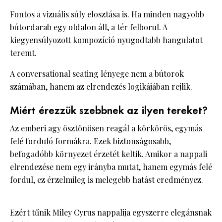
Fontos a vizuális súly elosztása is. Ha minden nagyobb
bútordarab egy oldalon áll, a tér felborul. A
kiegyensúlyozott kompozíció nyugodtabb hangulatot
teremt.
A conversational seating lényege nem a bútorok
számában, hanem az elrendezés logikájában rejlik.
Miért érezzük szebbnek az ilyen tereket?
Az emberi agy ösztönösen reagál a körkörös, egymás
felé forduló formákra. Ezek biztonságosabb,
befogadóbb környezet érzetét keltik. Amikor a nappali
elrendezése nem egy irányba mutat, hanem egymás felé
fordul, ez érzelmileg is melegebb hatást eredményez.
Ezért tűnik Miley Cyrus nappalija egyszerre elegánsnak