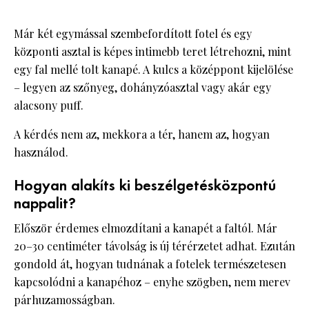
Már két egymással szembefordított fotel és egy
központi asztal is képes intimebb teret létrehozni, mint
egy fal mellé tolt kanapé. A kulcs a középpont kijelölése
– legyen az szőnyeg, dohányzóasztal vagy akár egy
alacsony puff.
A kérdés nem az, mekkora a tér, hanem az, hogyan
használod.
Hogyan alakíts ki beszélgetésközpontú
nappalit?
Először érdemes elmozdítani a kanapét a faltól. Már
20–30 centiméter távolság is új térérzetet adhat. Ezután
gondold át, hogyan tudnának a fotelek természetesen
kapcsolódni a kanapéhoz – enyhe szögben, nem merev
párhuzamosságban.