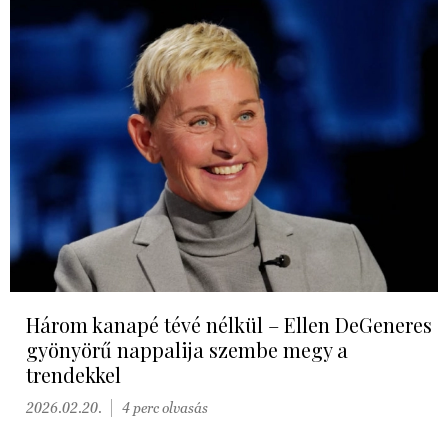
Három kanapé tévé nélkül – Ellen DeGeneres
gyönyörű nappalija szembe megy a
trendekkel
2026.02.20.
4 perc olvasás