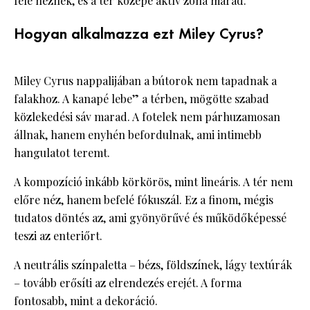
felé néznek, és a tér közepe aktív zóna marad.
Hogyan alkalmazza ezt Miley Cyrus?
Miley Cyrus nappalijában a bútorok nem tapadnak a
falakhoz. A kanapé lebe” a térben, mögötte szabad
közlekedési sáv marad. A fotelek nem párhuzamosan
állnak, hanem enyhén befordulnak, ami intimebb
hangulatot teremt.
A kompozíció inkább körkörös, mint lineáris. A tér nem
előre néz, hanem befelé fókuszál. Ez a finom, mégis
tudatos döntés az, ami gyönyörűvé és működőképessé
teszi az enteriőrt.
A neutrális színpaletta – bézs, földszínek, lágy textúrák
– tovább erősíti az elrendezés erejét. A forma
fontosabb, mint a dekoráció.