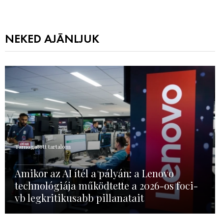
NEKED AJÁNLJUK
Támogatott tartalom
Amikor az AI ítél a pályán: a Lenovo
technológiája működtette a 2026-os foci-
vb legkritikusabb pillanatait