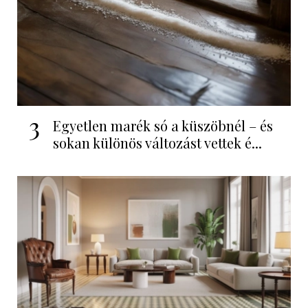
3
Egyetlen marék só a küszöbnél – és
sokan különös változást vettek é...