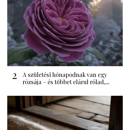
2
A születési hónapodnak van egy
rózsája – és többet elárul rólad,...