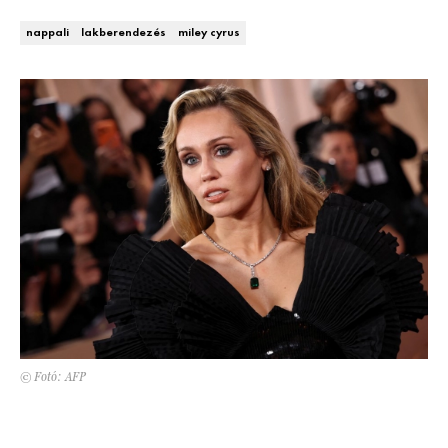
Kert és terasz
HÍRLEVÉL
nappali
lakberendezés
miley cyrus
© Fotó: AFP