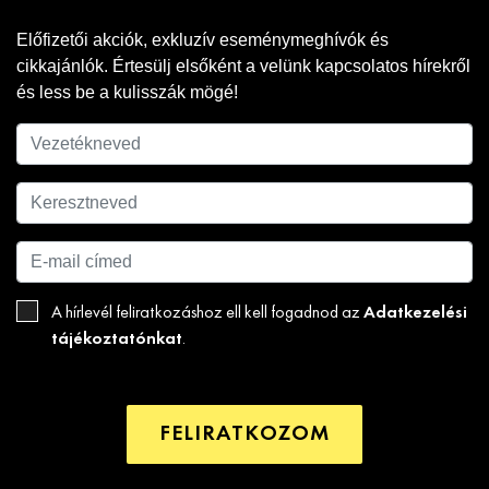
Előfizetői akciók, exkluzív eseménymeghívók és
cikkajánlók. Értesülj elsőként a velünk kapcsolatos hírekről
és less be a kulisszák mögé!
Adatkezelési
A hírlevél feliratkozáshoz ell kell fogadnod az
tájékoztatónkat
.
FELIRATKOZOM