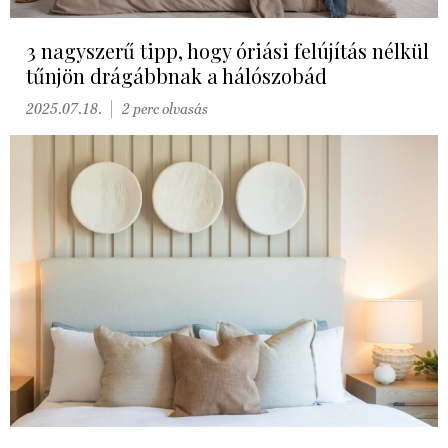
3 nagyszerű tipp, hogy óriási felújítás nélkül
tűnjön drágábbnak a hálószobád
2025.07.18.
2 perc olvasás