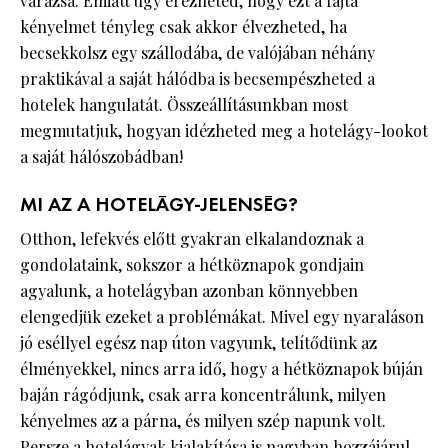
varázsa. Emiatt úgy érezheted, hogy ezt a fajta
kényelmet tényleg csak akkor élvezheted, ha
becsekkolsz egy szállodába, de valójában néhány
praktikával a saját hálódba is becsempészheted a
hotelek hangulatát. Összeállításunkban most
megmutatjuk, hogyan idézheted meg a hotelágy-lookot
a saját hálószobádban!
MI AZ A HOTELÁGY-JELENSÉG?
Otthon, lefekvés előtt gyakran elkalandoznak a
gondolataink, sokszor a hétköznapok gondjain
agyalunk, a hotelágyban azonban könnyebben
elengedjük ezeket a problémákat. Mivel egy nyaraláson
jó eséllyel egész nap úton vagyunk, telítődünk az
élményekkel, nincs arra idő, hogy a hétköznapok búján
baján rágódjunk, csak arra koncentrálunk, milyen
kényelmes az a párna, és milyen szép napunk volt.
Persze a hotelágyak kialakítása is nagyban hozzájárul