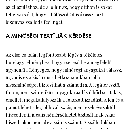
az ellazuláshoz, de a jó hír az, hogy otthon is sokat
tehetsz azért, hogy a
hálószobád
is árassza azt a
bizonyos szálloda feelinget.
A MINŐSÉGI TEXTÍLIÁK KÉRDÉSE
Az első és talán legfontosabb lépés a tökéletes
hotelágy-élményhez, hogy szerezd be a megfelelő
ágyneműt
. Lényeges, hogy minőségi anyagokat válassz,
ugyanis ez a kis luxus a hétköznapokban jobb
alvásminőséget biztosíthat a számodra. A légáteresztő,
finom, nem szintetikus anyagok ráadásul bőrbarátak is,
emellett megakadályozzák a fokozott izzadást. A len és a
pamut lehet a legjobb választás, mert ezek évszaktól
függetlenül ideális hőmérsékletet biztosítanak. Akár
hiszed, akár nem, de a szín is számít. A szállodákban