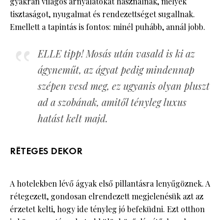
gyakran világos árnyalatokat használnak, melyek
tisztaságot, nyugalmat és rendezettséget sugallnak.
Emellett a tapintás is fontos: minél puhább, annál jobb.
ELLE tipp! Mosás után vasald is ki az
ágyneműt, az ágyat pedig mindennap
szépen vesd meg, ez ugyanis olyan pluszt
ad a szobának, amitől tényleg luxus
hatást kelt majd.
RÉTEGES DEKOR
A hotelekben lévő ágyak első pillantásra lenyűgöznek. A
rétegezett, gondosan elrendezett megjelenésük azt az
érzetet kelti, hogy ide tényleg jó befeküdni. Ezt otthon