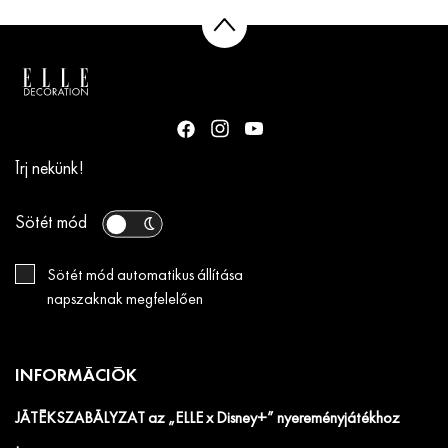
Írj nekünk!
Sötét mód
Sötét mód automatikus állítása
napszaknak megfelelően
INFORMÁCIÓK
JÁTÉKSZABÁLYZAT az „ELLE x Disney+” nyereményjátékhoz