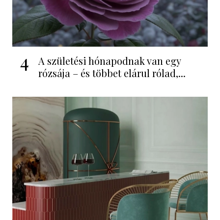
4
A születési hónapodnak van egy
rózsája – és többet elárul rólad,...