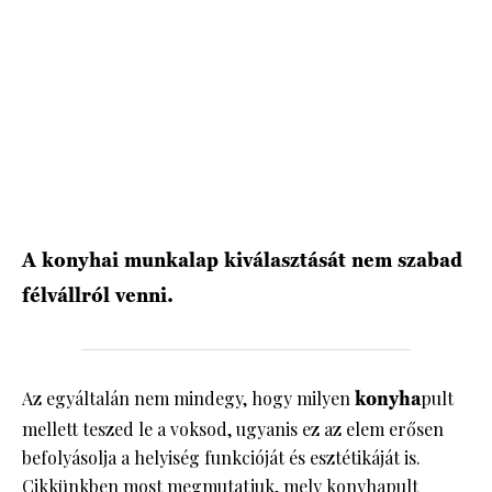
A konyhai munkalap kiválasztását nem szabad
félvállról venni.
Az egyáltalán nem mindegy, hogy milyen
konyha
pult
mellett teszed le a voksod, ugyanis ez az elem erősen
befolyásolja a helyiség funkcióját és esztétikáját is.
Cikkünkben most megmutatjuk, mely konyhapult