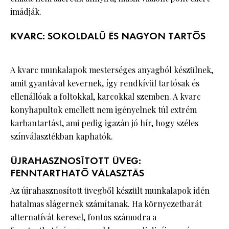
imádják.
KVARC: SOKOLDALÚ ÉS NAGYON TARTÓS
A kvarc munkalapok mesterséges anyagból készülnek,
amit gyantával kevernek, így rendkívül tartósak és
ellenállóak a foltokkal, karcokkal szemben. A kvarc
konyhapultok emellett nem igényelnek túl extrém
karbantartást, ami pedig igazán jó hír, hogy széles
színválasztékban kaphatók.
ÚJRAHASZNOSÍTOTT ÜVEG:
FENNTARTHATÓ VÁLASZTÁS
Az újrahasznosított üvegből készült munkalapok idén
hatalmas slágernek számítanak. Ha környezetbarát
alternatívát keresel, fontos számodra a