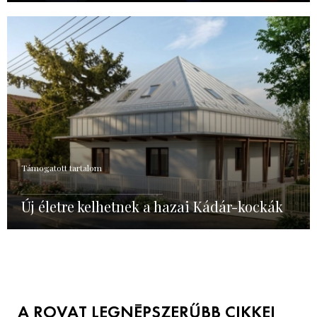
Támogatott tartalom
Új életre kelhetnek a hazai Kádár-kockák
A ROVAT LEGNÉPSZERŰBB CIKKEI