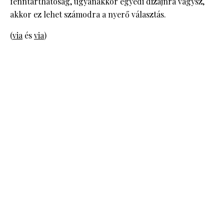
fenntarthatóság, ugyanakkor egyedi dizájnra vágysz,
akkor ez lehet számodra a nyerő választás.
(
via
és
via
)