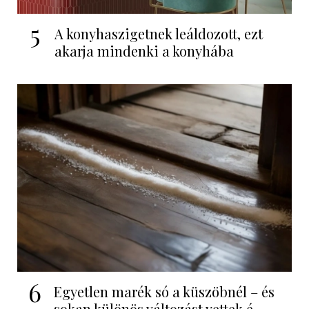
5
A konyhaszigetnek leáldozott, ezt
akarja mindenki a konyhába
6
Egyetlen marék só a küszöbnél – és
sokan különös változást vettek é...