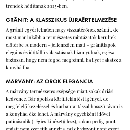
trendek hódítanak 2025-ben.
GRÁNIT: A KLASSZIKUS ÚJRAÉRTELMEZÉSE
A gránit egyértelműen nagy visszatérőnek számít, de
most már inkább a természetes mintázatok kerültek
előtérbe. A modern – jellemzően matt – gránitlapok
elegáns és időtálló választásnak bizonyulnak, egész
biztosan, hogy nem fogod megbánni, ha ilyet rakatsz a
konyhádba.
MÁRVÁNY: AZ ÖRÖK ELEGANCIA
A márvány természetes szépsége miatt sokak óriási
kedvence. Bár ápolása körültekintést igényel, de
megfelelő kezeléssel és karbantartással hosszú távon is
a konyhád éke lehet. A márvány egyébként idővel
patinásodik (régies kinézetű lesz), sokan pedig pont
emiatt nem szeretik annyira, másik viszont pont ezért