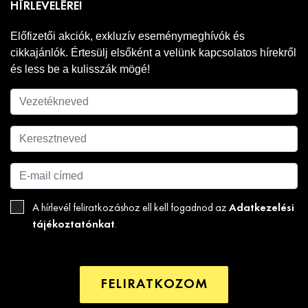
HÍRLEVELÉRE!
Előfizetői akciók, exkluzív eseménymeghívók és
cikkajánlók. Értesülj elsőként a velünk kapcsolatos hírekről
és less be a kulisszák mögé!
Adatkezelési
A hírlevél feliratkozáshoz ell kell fogadnod az
tájékoztatónkat
.
FELIRATKOZOM