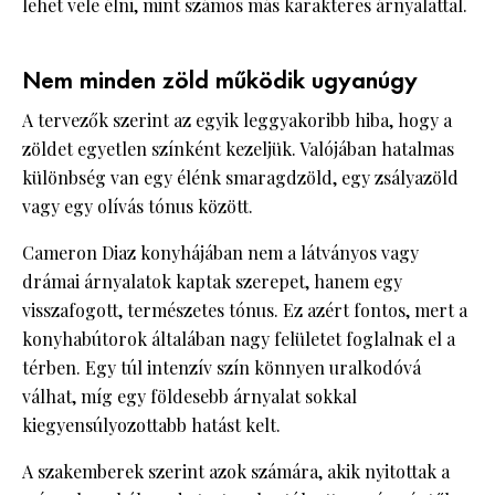
lehet vele élni, mint számos más karakteres árnyalattal.
Nem minden zöld működik ugyanúgy
A tervezők szerint az egyik leggyakoribb hiba, hogy a
zöldet egyetlen színként kezeljük. Valójában hatalmas
különbség van egy élénk smaragdzöld, egy zsályazöld
vagy egy olívás tónus között.
Cameron Diaz konyhájában nem a látványos vagy
drámai árnyalatok kaptak szerepet, hanem egy
visszafogott, természetes tónus. Ez azért fontos, mert a
konyhabútorok általában nagy felületet foglalnak el a
térben. Egy túl intenzív szín könnyen uralkodóvá
válhat, míg egy földesebb árnyalat sokkal
kiegyensúlyozottabb hatást kelt.
A szakemberek szerint azok számára, akik nyitottak a