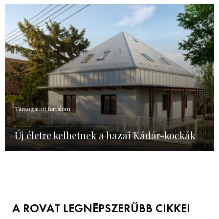
Támogatott tartalom
Új életre kelhetnek a hazai Kádár-kockák
A ROVAT LEGNÉPSZERŰBB CIKKEI