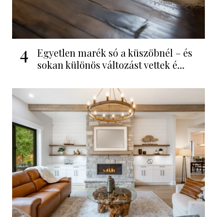
4
Egyetlen marék só a küszöbnél – és
sokan különös változást vettek é...