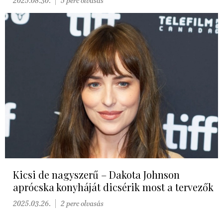
2025.08.30.
5 perc olvasás
Kicsi de nagyszerű – Dakota Johnson
aprócska konyháját dicsérik most a tervezők
2025.03.26.
2 perc olvasás