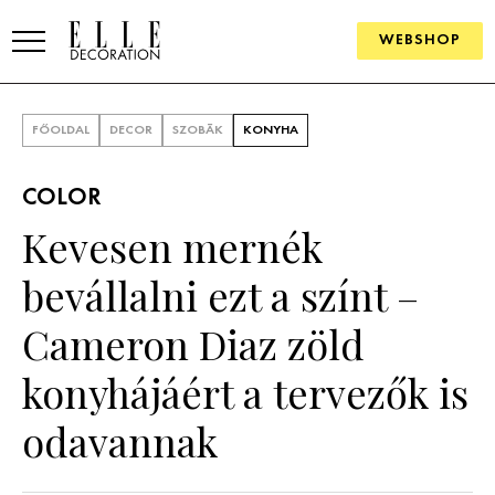
WEBSHOP
ELLE.HU
FŐOLDAL
DECOR
SZOBÁK
KONYHA
HÍREK
COLOR
TRENDEK
Kevesen mernék
SZOBÁK
bevállalni ezt a színt –
Konyha
ÖTLETEK
Cameron Diaz zöld
Fürdőszoba
SZÉP TEREK
konyhájáért a tervezők is
Nappali
Szállodák és vendégházak
WEBSHOP
odavannak
Hálószoba
Lakások