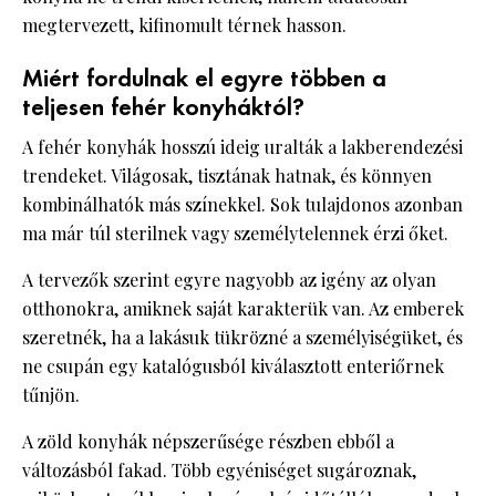
megtervezett, kifinomult térnek hasson.
Miért fordulnak el egyre többen a
teljesen fehér konyháktól?
A fehér konyhák hosszú ideig uralták a lakberendezési
trendeket. Világosak, tisztának hatnak, és könnyen
kombinálhatók más színekkel. Sok tulajdonos azonban
ma már túl sterilnek vagy személytelennek érzi őket.
A tervezők szerint egyre nagyobb az igény az olyan
otthonokra, amiknek saját karakterük van. Az emberek
szeretnék, ha a lakásuk tükrözné a személyiségüket, és
ne csupán egy katalógusból kiválasztott enteriőrnek
tűnjön.
A zöld konyhák népszerűsége részben ebből a
változásból fakad. Több egyéniséget sugároznak,