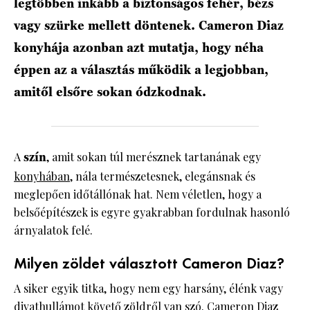
legtöbben inkább a biztonságos fehér, bézs
vagy szürke mellett döntenek. Cameron Diaz
konyhája azonban azt mutatja, hogy néha
éppen az a választás működik a legjobban,
amitől elsőre sokan ódzkodnak.
A
szín
, amit sokan túl merésznek tartanának egy
konyhában
, nála természetesnek, elegánsnak és
meglepően időtállónak hat. Nem véletlen, hogy a
belsőépítészek is egyre gyakrabban fordulnak hasonló
árnyalatok felé.
Milyen zöldet választott Cameron Diaz?
A siker egyik titka, hogy nem egy harsány, élénk vagy
divathullámot követő zöldről van szó. Cameron Diaz