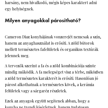
harsány, nem hivalkodó, mégis képes karaktert adni
egy helyiségnek.
Milyen anyagokkal párosítható?
Cameron Diaz konyhájának vonzerejét nemcsak a szín,
hanem az anyaghasználat is erősíti. A zöld bútorok
mellett természetes fafelületek és organikus textúrák
jelennek meg.
A tervezők szerint a fa és a zöld kombinációja szinte
mindig működik. A fa melegséget visz a térbe, miközben
a zöld természetes karakterét is erősíti. Hasonlóan jó
párost alkothatnak a természetes kövek, a kerámia
felületek vagy a sárgaréz részletek.
Ezek az anyagok együtt segítenek abban, hogy a
konyha ne trendi kísérletnek, hanem tudatosan