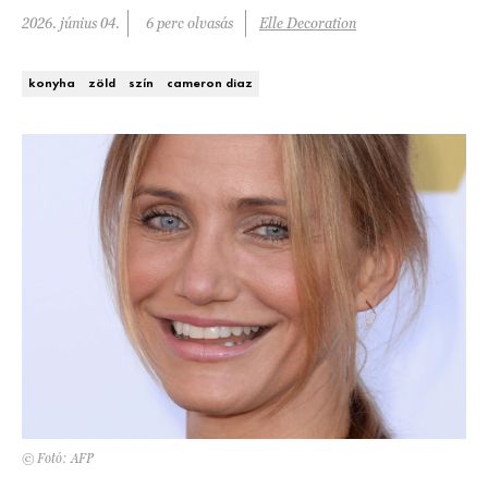
Kert és terasz
2026. június 04.
6 perc olvasás
Elle Decoration
HÍRLEVÉL
konyha
zöld
szín
cameron diaz
© Fotó: AFP