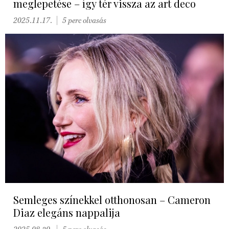
meglepetése – így tér vissza az art deco
2025.11.17.
5 perc olvasás
Semleges színekkel otthonosan – Cameron
Diaz elegáns nappalija