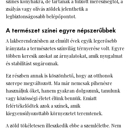
színes konyhákra, de tartanak a túlzott merészségtől, a
zsályás vagy olívás zöldek jelenthetik a
legbiztonságosabb belépőpontot.
A természet színei egyre népszerűbbek
A lakberendezésben az elmúlt évek egyik legerősebb
irányzata a természetes színvilág térnyerése volt. Egyre
többen keresik azokat az árnyalatokat, amik nyugalmat
és stabilitást sugároznak.
Ez részben annak is köszönhető, hogy az otthonok
szerepe megváltozott. Ma már nemcsak pihenésre
használjuk őket, hanem gyakran dolgozunk, tanulunk
vagy közösségi életet élünk bennük. Emiatt
felértékelődtek azok a színek, amik
kiegyensúlyozottabb környezetet teremtenek.
A zöld tökéletesen illeszkedik ebbe a szemléletbe. Nem