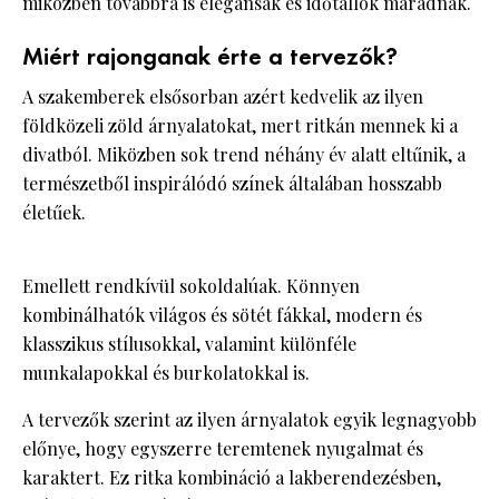
miközben továbbra is elegánsak és időtállók maradnak.
Miért rajonganak érte a tervezők?
A szakemberek elsősorban azért kedvelik az ilyen
földközeli zöld árnyalatokat, mert ritkán mennek ki a
divatból. Miközben sok trend néhány év alatt eltűnik, a
természetből inspirálódó színek általában hosszabb
életűek.
Emellett rendkívül sokoldalúak. Könnyen
kombinálhatók világos és sötét fákkal, modern és
klasszikus stílusokkal, valamint különféle
munkalapokkal és burkolatokkal is.
A tervezők szerint az ilyen árnyalatok egyik legnagyobb
előnye, hogy egyszerre teremtenek nyugalmat és
karaktert. Ez ritka kombináció a lakberendezésben,