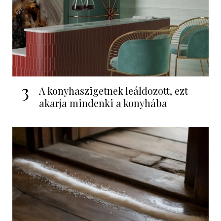
3
A konyhaszigetnek leáldozott, ezt
akarja mindenki a konyhába