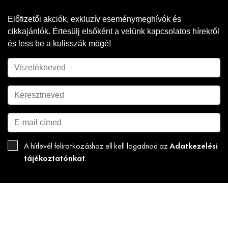
Előfizetői akciók, exkluzív eseménymeghívók és
cikkajánlók. Értesülj elsőként a velünk kapcsolatos hírekről
és less be a kulisszák mögé!
Adatkezelési
A hírlevél feliratkozáshoz ell kell fogadnod az
tájékoztatónkat
.
FELIRATKOZOM