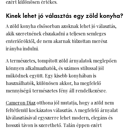
ezért különösen értékes.
Kinek lehet jó választás egy zöld konyha?
A zöld konyha elsősorban azoknak lehet jó választás,
akik szeretnének elszakadni a teljesen semleges
enteriőröktől, de nem akarnak túlzottan merész
irányba indulni.
A természetes, tompított zöld árnyalatok meglepően
könnyen alkalmazhatók, és számos stílussal jól
működnek együtt. Egy kisebb konyhában is
használhatók, különösen akkor, ha megfelelő
mennyiségű természetes fény áll rendelkezésre.
Cameron Diaz
otthona jól mutatja, hogy a zöld nem
feltétlenül kockázatos választás. A megfelelő árnyalat
kiválasztásával egyszerre lehet modern, elegáns és
hosszú távon is szerethető. Talán éppen ezért