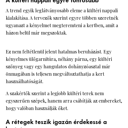
A kültéri nappali egyre fontosabb
A trend egyik leglátványosabb eleme a kültéri nappali
kialakítása. A tervezők szerint egyre többen szeretnék
ugyanazt a kényelmet megteremteni a kertben, amit a
házon belül már megszoktak.
Ez nem feltétlenül jelent hatalmas beruházást. Egy
kényelmes ülőgarnitúra, néhány párna, egy kültéri
szőnyeg vagy egy hangulatos dohányzóasztal már
önmagában is teljesen megváltoztathatja a kert
használhatóságát.
A szakértők szerint a legjobb kültéri terek nem
egyszerűen szépek, hanem arra csábítják az embereket,
hogy valóban használják őket.
A rétegek teszik igazán érdekessé a