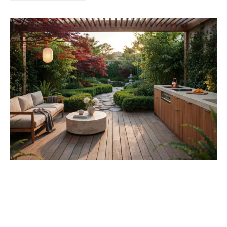
Kert és terasz
HÍRLEVÉL