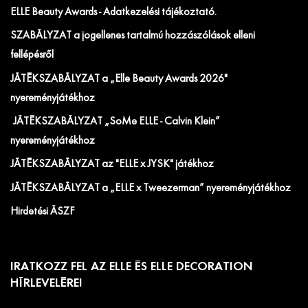
ELLE Beauty Awards - Adatkezelési tájékoztató.
SZABÁLYZAT a jogellenes tartalmú hozzászólások elleni
fellépésről
JÁTÉKSZABÁLYZAT a „Elle Beauty Awards 2026"
nyereményjátékhoz
JÁTÉKSZABÁLYZAT „SoMe ELLE - Calvin Klein”
nyereményjátékhoz
JÁTÉKSZABÁLYZAT az "ELLE x JYSK" játékhoz
JÁTÉKSZABÁLYZAT a „ELLE x Tweezerman” nyereményjátékhoz
Hirdetési ÁSZF
IRATKOZZ FEL AZ ELLE ÉS ELLE DECORATION
HÍRLEVELÉRE!