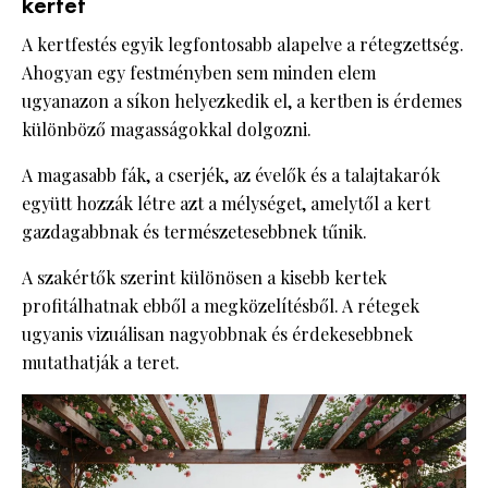
kertet
A kertfestés egyik legfontosabb alapelve a rétegzettség.
Ahogyan egy festményben sem minden elem
ugyanazon a síkon helyezkedik el, a kertben is érdemes
különböző magasságokkal dolgozni.
A magasabb fák, a cserjék, az évelők és a talajtakarók
együtt hozzák létre azt a mélységet, amelytől a kert
gazdagabbnak és természetesebbnek tűnik.
A szakértők szerint különösen a kisebb kertek
profitálhatnak ebből a megközelítésből. A rétegek
ugyanis vizuálisan nagyobbnak és érdekesebbnek
mutathatják a teret.