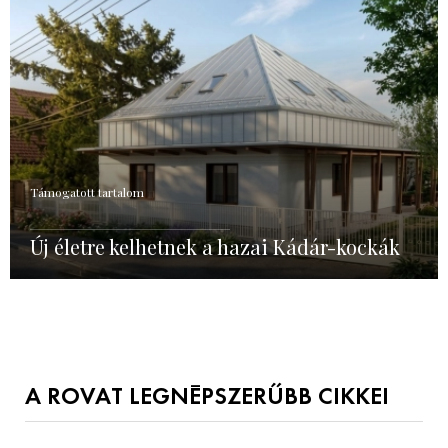
Támogatott tartalom
Új életre kelhetnek a hazai Kádár-kockák
A ROVAT LEGNÉPSZERŰBB CIKKEI