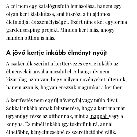
A cél nem egy katalógusfotó lemásolása, hanem egy
olyan kert kialakítása, ami tükrözi a tulajdonos
életmódját és személyiségét. Ezért nincs két egyforma
gardenscaping projekt. Minden kert más, ahogy
minden otthon is más.
A jövő kertje inkább élményt nyújt
A szakértők szerint a kerttervezés egyre inkább az
élmények irányába mozdul el. A hangsúly nem
kizárólag azon van, hogy milyen növényeket ültetünk,
hanem azon is, hogyan érezzük magunkat a kertben.
A kertfestés nem egy új növényfaj vagy múló divat.
Sokkal inkább annak felismerése, hogy a kert ma már
ugyanúgy része az otthonnak, mint a
nappali
vagy a
konyha. És minél inkább így tekintünk rá, annál
élhetőbbé, kényelmesebbé és szerethetőbbé válik.