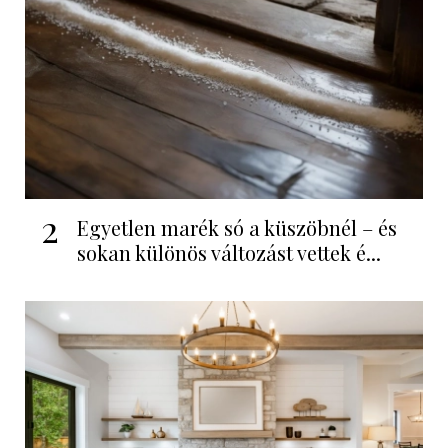
2
Egyetlen marék só a küszöbnél – és
sokan különös változást vettek é...