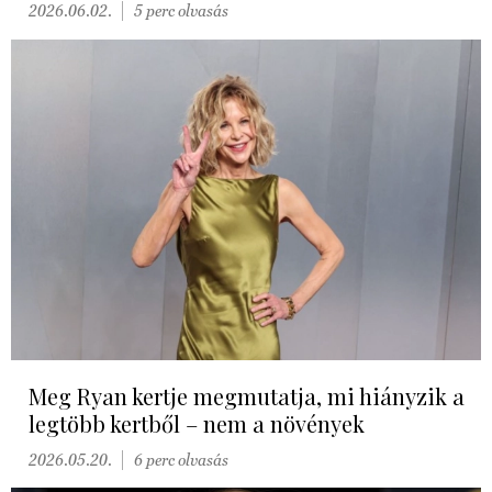
2026.06.02.
5 perc olvasás
Meg Ryan kertje megmutatja, mi hiányzik a
legtöbb kertből – nem a növények
2026.05.20.
6 perc olvasás