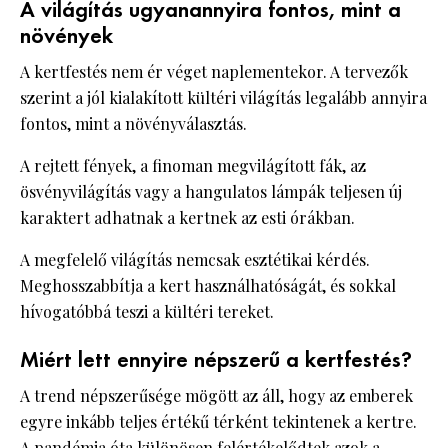
A világítás ugyanannyira fontos, mint a
növények
A kertfestés nem ér véget naplementekor. A tervezők
szerint a jól kialakított kültéri világítás legalább annyira
fontos, mint a növényválasztás.
A rejtett fények, a finoman megvilágított fák, az
ösvényvilágítás vagy a hangulatos lámpák teljesen új
karaktert adhatnak a kertnek az esti órákban.
A megfelelő világítás nemcsak esztétikai kérdés.
Meghosszabbítja a kert használhatóságát, és sokkal
hívogatóbbá teszi a kültéri tereket.
Miért lett ennyire népszerű a kertfestés?
A trend népszerűsége mögött az áll, hogy az emberek
egyre inkább teljes értékű térként tekintenek a kertre.
A pandémia óta különösen felértékelődtek azok a