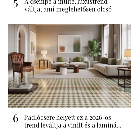
5
A csempe a múlté, luxustrend
váltja, ami meglehetősen olcsó
6
Padlócsere helyett ez a 2026-os
trend leváltja a vinilt és a laminá...