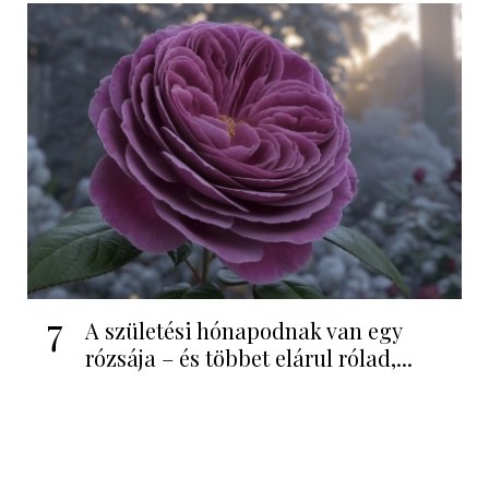
7
A születési hónapodnak van egy
rózsája – és többet elárul rólad,...