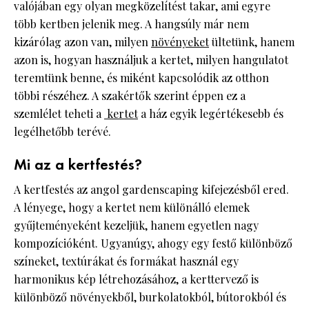
valójában egy olyan megközelítést takar, ami egyre
több kertben jelenik meg. A hangsúly már nem
kizárólag azon van, milyen
növényeket
ültetünk, hanem
azon is, hogyan használjuk a kertet, milyen hangulatot
teremtünk benne, és miként kapcsolódik az otthon
többi részéhez. A szakértők szerint éppen ez a
szemlélet teheti a
kertet
a ház egyik legértékesebb és
legélhetőbb terévé.
Mi az a kertfestés?
A kertfestés az angol gardenscaping kifejezésből ered.
A lényege, hogy a kertet nem különálló elemek
gyűjteményeként kezeljük, hanem egyetlen nagy
kompozícióként. Ugyanúgy, ahogy egy festő különböző
színeket, textúrákat és formákat használ egy
harmonikus kép létrehozásához, a kerttervező is
különböző növényekből, burkolatokból, bútorokból és