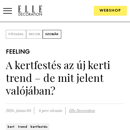
WEBSHOP
ELLE.HU
FŐOLDAL
DECOR
SZOBÁK
HÍREK
FEELING
TRENDEK
A kertfestés az új kerti
SZOBÁK
trend – de mit jelent
Konyha
ÖTLETEK
valójában?
Fürdőszoba
SZÉP TEREK
Nappali
Szállodák és vendégházak
2026. június 04.
6 perc olvasás
Elle Decoration
WEBSHOP
Hálószoba
Lakások
kert
trend
kertfestés