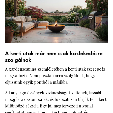
A kerti utak már nem csak közlekedésre
szolgálnak
A gardenscaping szemléletében a kerti utak szerepe is
megváltozik. Nem pusztán arra szolgálnak, hogy
eljussunk egyik pontból a másikba.
A kanyargó ösvények kíváncsiságot keltenek, lassabb
mozgásra ösztönöznek, és fokozatosan tárják fel a kert
különböző részeit. Egy jól megtervezett útvonal
segíthet abban is, hogy a kert nagyobbnak és