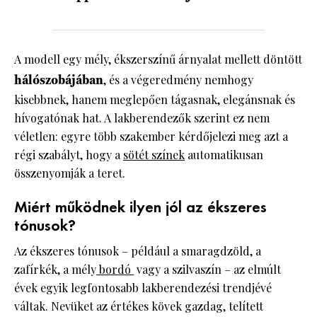
A modell egy mély, ékszerszínű árnyalat mellett döntött
hálószobájában
, és a végeredmény nemhogy
kisebbnek, hanem meglepően tágasnak, elegánsnak és
hívogatónak hat. A lakberendezők szerint ez nem
véletlen: egyre több szakember kérdőjelezi meg azt a
régi szabályt, hogy a
sötét színek
automatikusan
összenyomják a teret.
Miért működnek ilyen jól az ékszeres
tónusok?
Az ékszeres tónusok – például a smaragdzöld, a
zafírkék, a mély
bordó
vagy a szilvaszín – az elmúlt
évek egyik legfontosabb lakberendezési trendjévé
váltak. Nevüket az értékes kövek gazdag, telített