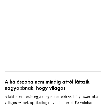
A hálószoba nem mindig attól látszik
nagyobbnak, hogy világos
A lakberendezés egyik legismertebb szabálya szerint a
világos színek optikailag növelik a teret. Ez valóban