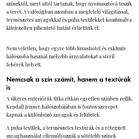
színektől, mert attól tartanak, hogy nyomasztóvá teszik
a teret. A valóságban azonban a megfelelő világítással,
természetes anyagokkal és puha textilekkel kombinálva
kifejezetten pihentető hatást érhetünk el.
Nem véletlen, hogy egyre több luxushotel és exkluzív
hálószoba használ mélyebb árnyalatokat a steril
fehérek helyett.
Nemcsak a szín számít, hanem a textúrák
is
A sikeres enteriőrök titka ritkán egyetlen színben rejlik.
Kendall Jenner hálószobájában is fontos szerepet
kapnak a különböző anyagok és felületek.
A puha textilek, a természetes textúrák és a rétegzett
anyaghasználat ellensúlyozzák a sötétebb színek