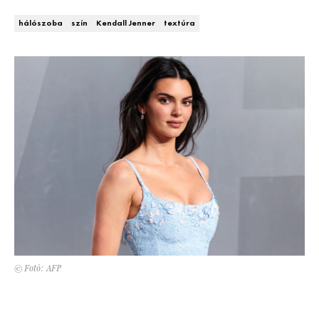
Kert és terasz
HÍRLEVÉL
hálószoba
szín
Kendall Jenner
textúra
© Fotó: AFP