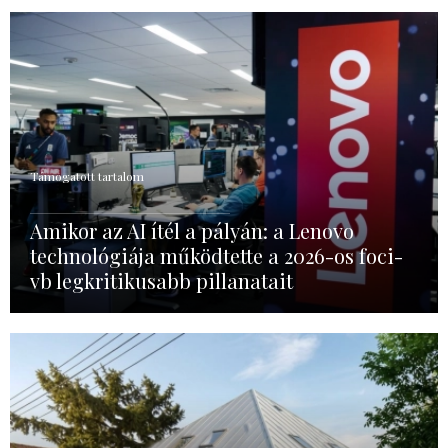
Támogatott tartalom
Amikor az AI ítél a pályán: a Lenovo
technológiája működtette a 2026-os foci-
vb legkritikusabb pillanatait