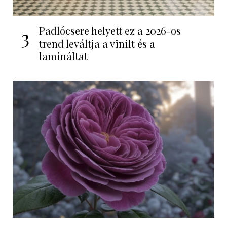
Padlócsere helyett ez a 2026-os
3
trend leváltja a vinilt és a
lamináltat