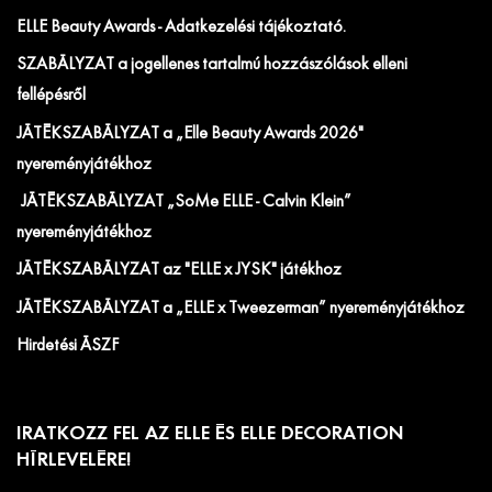
ELLE Beauty Awards - Adatkezelési tájékoztató.
SZABÁLYZAT a jogellenes tartalmú hozzászólások elleni
fellépésről
JÁTÉKSZABÁLYZAT a „Elle Beauty Awards 2026"
nyereményjátékhoz
JÁTÉKSZABÁLYZAT „SoMe ELLE - Calvin Klein”
nyereményjátékhoz
JÁTÉKSZABÁLYZAT az "ELLE x JYSK" játékhoz
JÁTÉKSZABÁLYZAT a „ELLE x Tweezerman” nyereményjátékhoz
Hirdetési ÁSZF
IRATKOZZ FEL AZ ELLE ÉS ELLE DECORATION
HÍRLEVELÉRE!