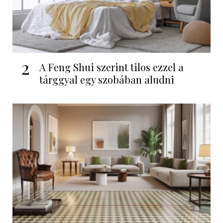
2
A Feng Shui szerint tilos ezzel a
tárggyal egy szobában aludni