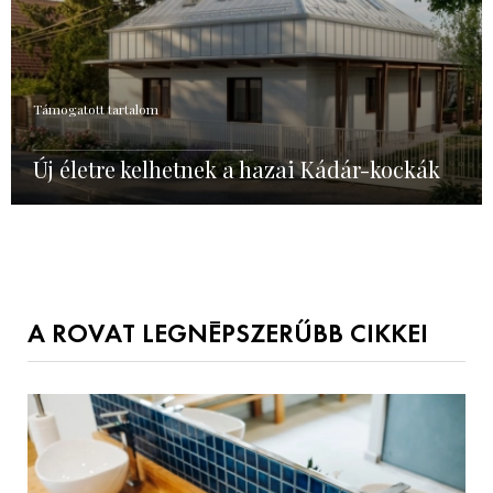
Támogatott tartalom
Új életre kelhetnek a hazai Kádár-kockák
A ROVAT LEGNÉPSZERŰBB CIKKEI