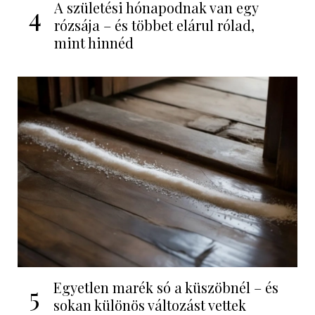
A születési hónapodnak van egy
4
rózsája – és többet elárul rólad,
mint hinnéd
Egyetlen marék só a küszöbnél – és
5
sokan különös változást vettek