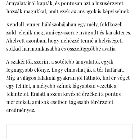
árnyalatairól kapták, és pontosan azt a luxusérzetet
hozzák magukkal, amit ezek az anyagok is képviselnek.
Kendall Jenner hálószobájában egy mély, földközeli
zöld jelenik meg, ami egyszerre nyugodt és karakteres.
Ahelyett azonban, hogy nehézzé tenné a helyiséget,
sokkal harmonikusabbá és összefüggőbbé avatja.
A szakértők szerint a sötétebb árnyalatok egyik
legnagyobb előnye, hogy elmoshatják a tér határait.
Míg a világos falaknál gyakran jól látható, hol ér véget
egy felület, a mélyebb színek lágyabban vezetik a
tekintetet. Emiatt a szem kevésbé érzékeli a pontos
méreteket, ami sok esetben tágasabb térérzetet
eredményez.