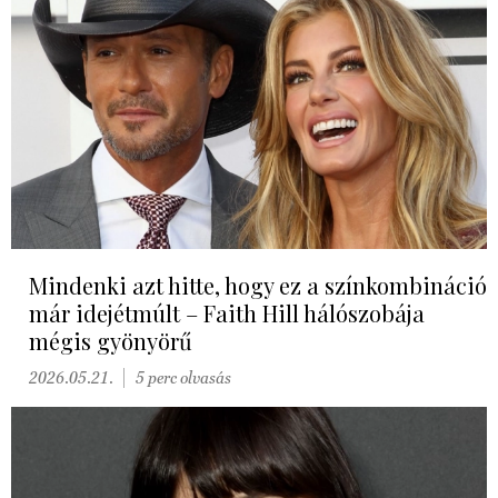
Mindenki azt hitte, hogy ez a színkombináció
már idejétmúlt – Faith Hill hálószobája
mégis gyönyörű
2026.05.21.
5 perc olvasás