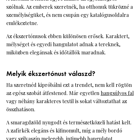
szólnak. Az emberek szeretnék, ha otthonuk tükrözné a
személyiségüket, és nem csupán egy katalógusoldalra
emlékeztetne.
Az ékszertónusok ebben különösen erősek. Karaktert,
mélységet és egyedi hangulatot adnak a tereknek,
miközben elegánsak és időtállók maradnak.
Melyik ékszertónust válaszd?
Ha szeretnéd kipróbálni ezt a trendet, nem kell rögtön
az egész szobát átfestened. Már egyetlen
hangsúlyos fal
vagy néhány karakteres textil is sokat változtathat az
összhatáson.
A smaragdzöld nyugodt és természetközeli hatást kelt.
A zafírkék elegáns és kifinomult, míg a mély bordó
vagy szilvaszín melegebb, intimebb hangulatot