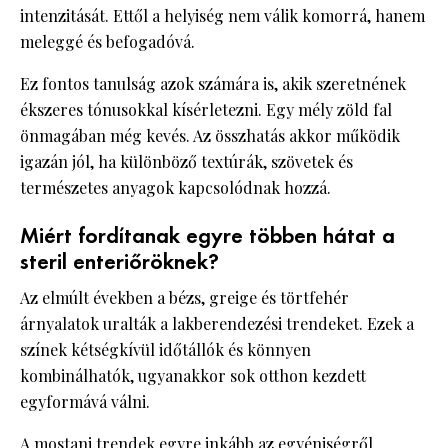
intenzitását. Ettől a helyiség nem válik komorrá, hanem
meleggé és befogadóvá.
Ez fontos tanulság azok számára is, akik szeretnének
ékszeres tónusokkal kísérletezni. Egy mély zöld fal
önmagában még kevés. Az összhatás akkor működik
igazán jól, ha különböző textúrák, szövetek és
természetes anyagok kapcsolódnak hozzá.
Miért fordítanak egyre többen hátat a
steril enteriőröknek?
Az elmúlt években a bézs, greige és törtfehér
árnyalatok uralták a lakberendezési trendeket. Ezek a
színek kétségkívül időtállók és könnyen
kombinálhatók, ugyanakkor sok otthon kezdett
egyformává válni.
A mostani trendek egyre inkább az egyéniségről