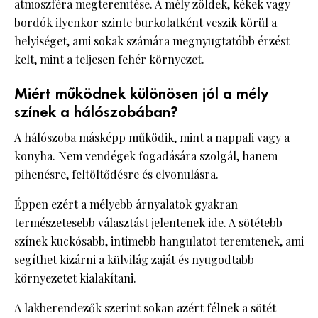
atmoszféra megteremtése. A mély zöldek, kékek vagy
bordók ilyenkor szinte burkolatként veszik körül a
helyiséget, ami sokak számára megnyugtatóbb érzést
kelt, mint a teljesen fehér környezet.
Miért működnek különösen jól a mély
színek a hálószobában?
A hálószoba másképp működik, mint a nappali vagy a
konyha. Nem vendégek fogadására szolgál, hanem
pihenésre, feltöltődésre és elvonulásra.
Éppen ezért a mélyebb árnyalatok gyakran
természetesebb választást jelentenek ide. A sötétebb
színek kuckósabb, intimebb hangulatot teremtenek, ami
segíthet kizárni a külvilág zaját és nyugodtabb
környezetet kialakítani.
A lakberendezők szerint sokan azért félnek a sötét