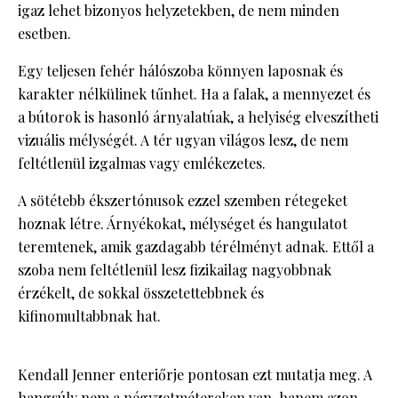
igaz lehet bizonyos helyzetekben, de nem minden
esetben.
Egy teljesen fehér hálószoba könnyen laposnak és
karakter nélkülinek tűnhet. Ha a falak, a mennyezet és
a bútorok is hasonló árnyalatúak, a helyiség elveszítheti
vizuális mélységét. A tér ugyan világos lesz, de nem
feltétlenül izgalmas vagy emlékezetes.
A sötétebb ékszertónusok ezzel szemben rétegeket
hoznak létre. Árnyékokat, mélységet és hangulatot
teremtenek, amik gazdagabb térélményt adnak. Ettől a
szoba nem feltétlenül lesz fizikailag nagyobbnak
érzékelt, de sokkal összetettebbnek és
kifinomultabbnak hat.
Kendall Jenner enteriőrje pontosan ezt mutatja meg. A
hangsúly nem a négyzetmétereken van, hanem azon,