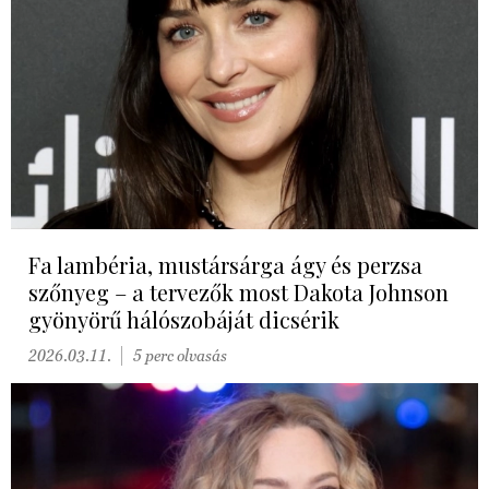
Fa lambéria, mustársárga ágy és perzsa
szőnyeg – a tervezők most Dakota Johnson
gyönyörű hálószobáját dicsérik
2026.03.11.
5 perc olvasás