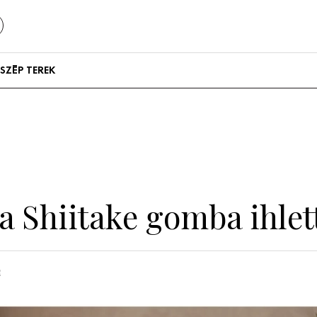
SZÉP TEREK
Szállodák és
vendégházak
Lakások
a Shiitake gomba ihlet
n