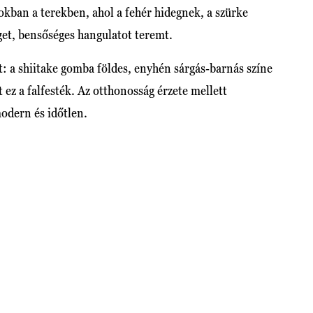
okban a terekben, ahol a fehér hidegnek, a szürke
get, bensőséges hangulatot teremt.
t: a shiitake gomba földes, enyhén sárgás-barnás színe
ez a falfesték. Az otthonosság érzete mellett
modern és időtlen.