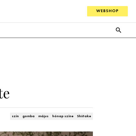
WEBSHOP
te
szín
gomba
május
hónap színe
Shiitake