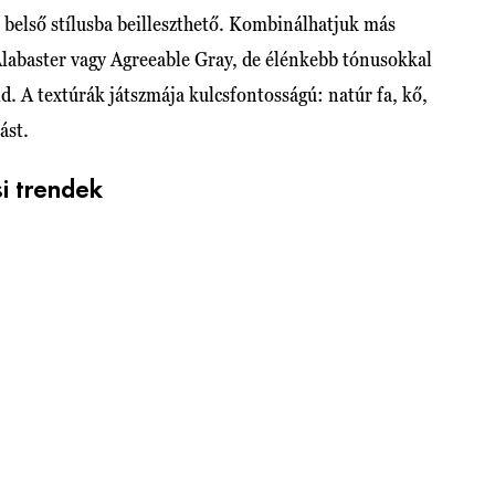
 belső stílusba beilleszthető. Kombinálhatjuk más
Alabaster vagy Agreeable Gray, de élénkebb tónusokkal
öld. A textúrák játszmája kulcsfontosságú: natúr fa, kő,
ást.
i trendek