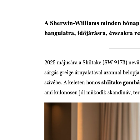
A Sherwin-Williams minden hónapban
hangulatra, időjárásra, évszakra re
2025 májusára a Shiitake (SW 9173) nevű s
sárgás
greige
árnyalatával azonnal belopja
szívébe. A keleten honos
shiitake gombá
ami különösen jól működik skandináv, ter