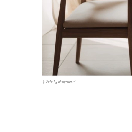
© Fotó by ideogram.ai