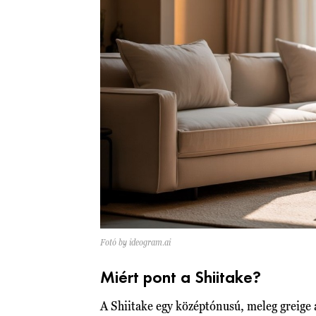
Fotó by ideogram.ai
Miért pont a Shiitake?
A Shiitake egy középtónusú, meleg greige á