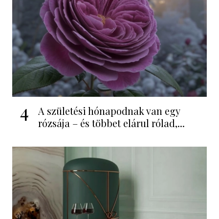
4
A születési hónapodnak van egy
rózsája – és többet elárul rólad,...