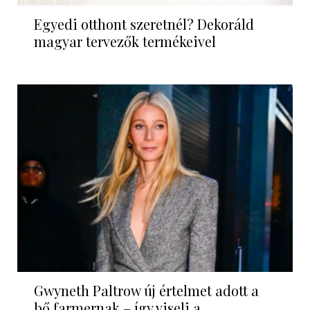
Egyedi otthont szeretnél? Dekoráld
magyar tervezők termékeivel
Gwyneth Paltrow új értelmet adott a
bő farmernak – így viseli a...