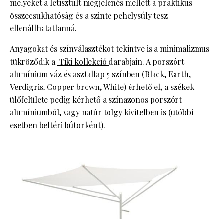
melyeket a letisztult megjelenés mellett a praktikus
összecsukhatóság és a szinte pehelysúly tesz
ellenállhatatlanná.
Anyagokat és színválasztékot tekintve is a minimalizmus
tükröződik a
Tiki kollekció
darabjain. A porszórt
alumínium váz és asztallap 5 színben (Black, Earth,
Verdigris, Copper brown, White) érhető el, a székek
ülőfelülete pedig kérhető a színazonos porszórt
alumíniumból, vagy natúr tölgy kivitelben is (utóbbi
esetben beltéri bútorként).