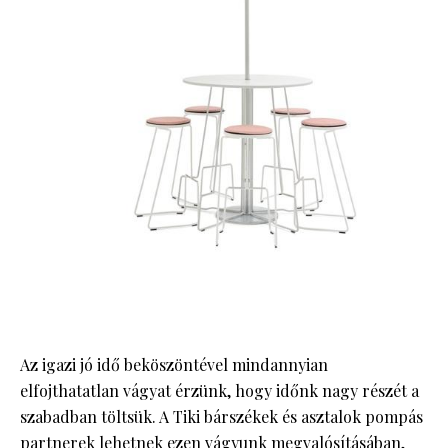
Az igazi jó idő beköszöntével mindannyian
elfojthatatlan vágyat érzünk, hogy időnk nagy részét a
szabadban töltsük. A Tiki bárszékek és asztalok pompás
partnerek lehetnek ezen vágyunk megvalósításában,