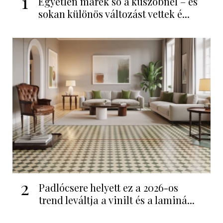
1
Egyetlen marék só a küszöbnél – és
sokan különös változást vettek é...
2
Padlócsere helyett ez a 2026-os
trend leváltja a vinilt és a laminá...