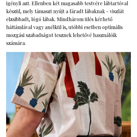
igényli azt. Ellenben két magasabb testvére lábtartóval
készül, mely támaszt nyújt a fáradt lábaknak - viszlát
elzsibbadt, lógó lábak. Mindhárom ülés kérhető
háttámlával vagy anélkül is, utóbbi esetben optimális
mozgási szabadságot tesznek lehetővé használóik
számára.