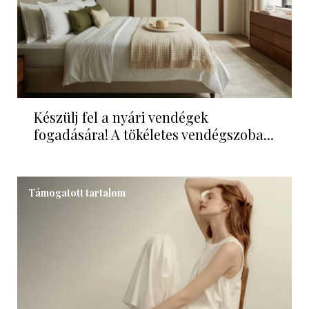
Készülj fel a nyári vendégek
fogadására! A tökéletes vendégszoba...
Támogatott tartalom