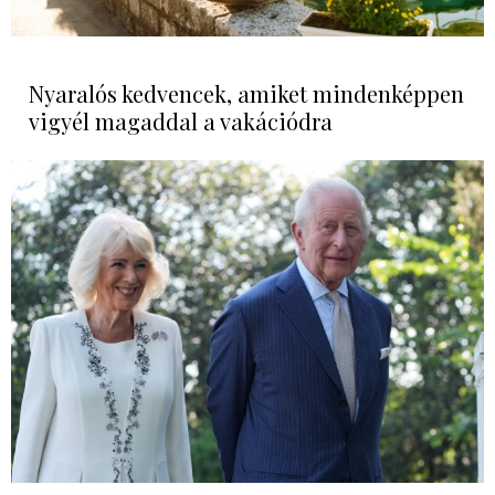
Nyaralós kedvencek, amiket mindenképpen
vigyél magaddal a vakációdra