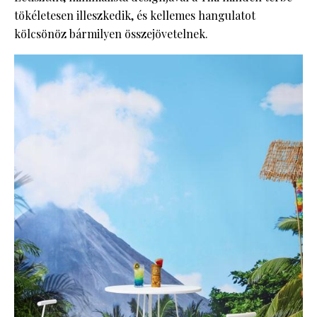
tökéletesen illeszkedik, és kellemes hangulatot
kölcsönöz bármilyen összejövetelnek.