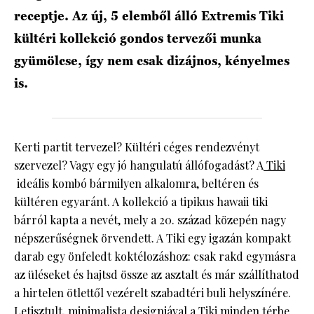
receptje. Az új, 5 elemből álló Extremis Tiki
kültéri kollekció gondos tervezői munka
gyümölcse, így nem csak dizájnos, kényelmes
is.
Kerti partit tervezel? Kültéri céges rendezvényt
szervezel? Vagy egy jó hangulatú állófogadást? A
Tiki
ideális kombó bármilyen alkalomra, beltéren és
kültéren egyaránt. A kollekció a tipikus hawaii tiki
bárról kapta a nevét, mely a 20. század közepén nagy
népszerűségnek örvendett. A Tiki egy igazán kompakt
darab egy önfeledt koktélozáshoz: csak rakd egymásra
az üléseket és hajtsd össze az asztalt és már szállíthatod
a hirtelen ötlettől vezérelt szabadtéri buli helyszínére.
Letisztult, minimalista designjával a Tiki minden térbe