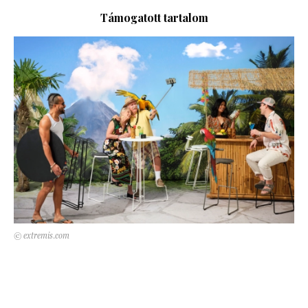
Kert és terasz
Támogatott tartalom
HÍRLEVÉL
© extremis.com