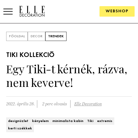
WEBSHOP
ELLE.HU
FŐOLDAL
DECOR
TRENDEK
HÍREK
TIKI KOLLEKCIÓ
TRENDEK
Egy Tiki-t kérnék, rázva,
SZOBÁK
nem keverve!
Konyha
ÖTLETEK
Fürdőszoba
SZÉP TEREK
2022. április 28.
2 perc olvasás
Elle Decoration
Nappali
Szállodák és vendégházak
WEBSHOP
designüzlet
kényelem
minimalista kabin
Tiki
extremis
Hálószoba
kerti székkek
Lakások