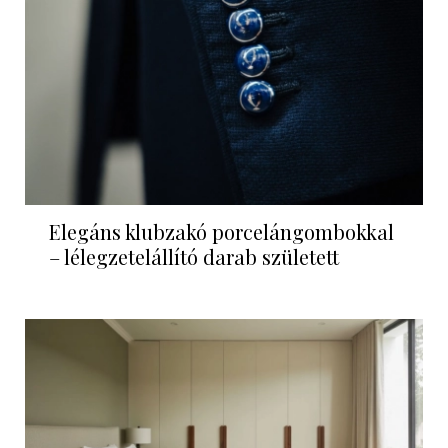
Elegáns klubzakó porcelángombokkal
– lélegzetelállító darab született